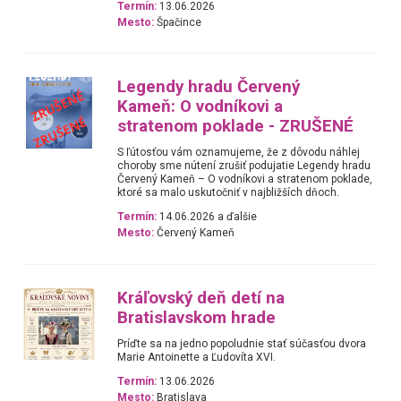
Termín:
13.06.2026
Mesto:
Špačince
Legendy hradu Červený
Kameň: O vodníkovi a
stratenom poklade - ZRUŠENÉ
S ľútosťou vám oznamujeme, že z dôvodu náhlej
choroby sme nútení zrušiť podujatie Legendy hradu
Červený Kameň – O vodníkovi a stratenom poklade,
ktoré sa malo uskutočniť v najbližších dňoch.
Termín:
14.06.2026 a ďalšie
Mesto:
Červený Kameň
Kráľovský deň detí na
Bratislavskom hrade
Príďte sa na jedno popoludnie stať súčasťou dvora
Marie Antoinette a Ľudovíta XVI.
Termín:
13.06.2026
Mesto:
Bratislava