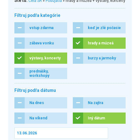
Ste tu:
Celá SR
»
Podujatia
» hrady a múzeá + výstavy, koncerty
Filtruj podľa kategórie
vstup zdarma
keď je zlé počasie
zábava vonku
hrady a múzeá
výstavy, koncerty
burzy a jarmoky
prednášky,
workshopy
Filtruj podľa dátumu
Na dnes
Na zajtra
Na víkend
Iný dátum