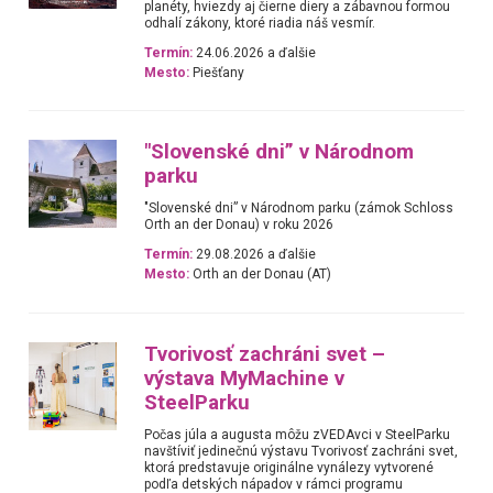
planéty, hviezdy aj čierne diery a zábavnou formou
odhalí zákony, ktoré riadia náš vesmír.
Termín:
24.06.2026 a ďalšie
Mesto:
Piešťany
"Slovenské dni” v Národnom
parku
"Slovenské dni” v Národnom parku (zámok Schloss
Orth an der Donau) v roku 2026
Termín:
29.08.2026 a ďalšie
Mesto:
Orth an der Donau (AT)
Tvorivosť zachráni svet –
výstava MyMachine v
SteelParku
Počas júla a augusta môžu zVEDAvci v SteelParku
navštíviť jedinečnú výstavu Tvorivosť zachráni svet,
ktorá predstavuje originálne vynálezy vytvorené
podľa detských nápadov v rámci programu