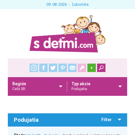
09. 08. 2026
Ľubomíra
+
Región
Typ akcie
Celá SR
Podujatia
Podujatia
Filter