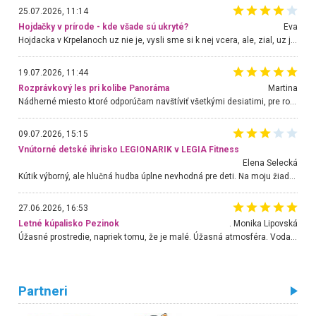
25.07.2026, 11:14
Hojdačky v prírode - kde všade sú ukryté?
Eva
Hojdacka v Krpelanoch uz nie je, vysli sme si k nej vcera, ale, zial, uz je znicena. Ak sem planujete cestu len kvoli hojdacke, mozete si ju usetrit. Krasny vyhlad je tu vsak aj bez hojdacky :-)
19.07.2026, 11:44
Rozprávkový les pri kolibe Panoráma
Martina
Nádherné miesto ktoré odporúčam navštíviť všetkými desiatimi, pre rodiny s deťmi, dôchodcom... Proste a jednoducho ozaj rozprávkový les.. určite ešte prídeme. Odniesli sme si na pamiatku krásne tričká,
09.07.2026, 15:15
Vnútorné detské ihrisko LEGIONARIK v LEGIA Fitness
Elena Selecká
Kútik výborný, ale hlučná hudba úplne nevhodná pre deti. Na moju žiadosť o aspoň sušenie nereagovali.
27.06.2026, 16:53
Letné kúpalisko Pezinok
. Monika Lipovská
Úžasné prostredie, napriek tomu, že je malé. Úžasná atmosféra. Voda fantastická a nádherná. Ľudí je pomerne veľa, ale su mili a ohľaduplní. Je veľmi zaujímavé sledovať, ako dokážu spolu športovať cudzí ľudia a bez ohľadu na vek. Vládne tu pohoda. Vnuka neviem dostať z vody. Ďakujem za krásny deň . Urcite sa sem vrátim. Jediný problém je s parkovaním, ale aj ten sa mi podarilo vyriešiť. Monika Bratislava
Partneri