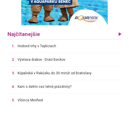
Najčítanejšie
1.
Hodové trhy v Tepliciach
2.
Výstava drakov - Dračí Beckov
3.
Kúpaliská v Rakúsku do 30 minút od Bratislavy
4.
Kam s deťmi cez letné prázdniny?
5.
Vlčince Minifest