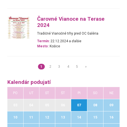
Čarovné Vianoce na Terase
2024
Tradičné Vianočné trhy pred OC Galéria
Termín:
22.12.2024 a ďalšie
Mesto:
Košice
1
2
3
4
5
»
Kalendár podujatí
PO
UT
ST
ŠT
PI
SO
NE
03
04
05
06
07
08
09
10
11
12
13
14
15
16