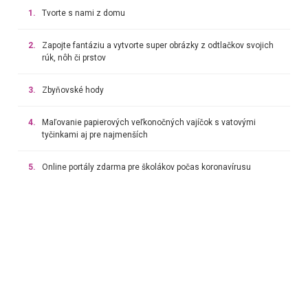
1.
Tvorte s nami z domu
2.
Zapojte fantáziu a vytvorte super obrázky z odtlačkov svojich
rúk, nôh či prstov
3.
Zbyňovské hody
4.
Maľovanie papierových veľkonočných vajíčok s vatovými
tyčinkami aj pre najmenších
5.
Online portály zdarma pre školákov počas koronavírusu