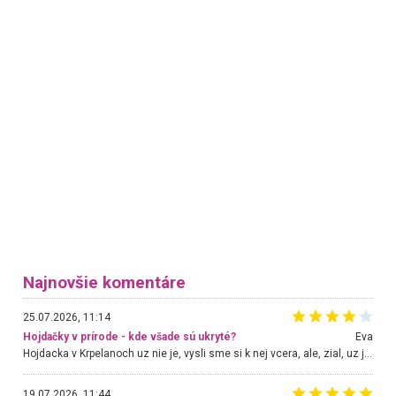
Najnovšie komentáre
25.07.2026, 11:14
Hojdačky v prírode - kde všade sú ukryté?
Eva
Hojdacka v Krpelanoch uz nie je, vysli sme si k nej vcera, ale, zial, uz je znicena. Ak sem planujete cestu len kvoli hojdacke, mozete si ju usetrit. Krasny vyhlad je tu vsak aj bez hojdacky :-)
19.07.2026, 11:44