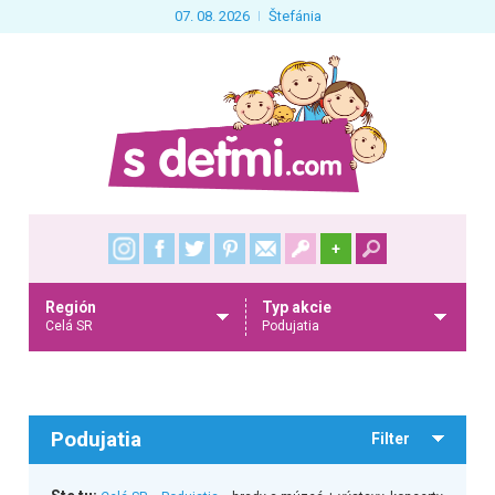
07. 08. 2026
Štefánia
+
Región
Typ akcie
Celá SR
Podujatia
Podujatia
Filter