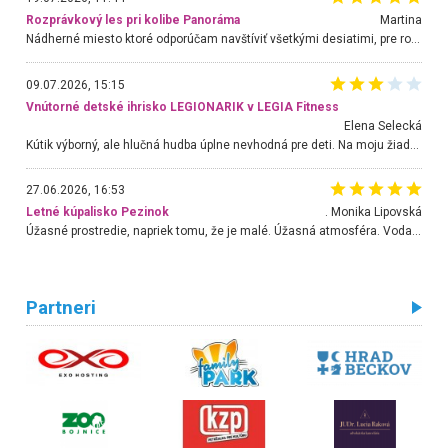
Rozprávkový les pri kolibe Panoráma
Martina
Nádherné miesto ktoré odporúčam navštíviť všetkými desiatimi, pre rodiny s deťmi, dôchodcom... Proste a jednoducho ozaj rozprávkový les.. určite ešte prídeme. Odniesli sme si na pamiatku krásne tričká,
09.07.2026, 15:15
Vnútorné detské ihrisko LEGIONARIK v LEGIA Fitness
Elena Selecká
Kútik výborný, ale hlučná hudba úplne nevhodná pre deti. Na moju žiadosť o aspoň sušenie nereagovali.
27.06.2026, 16:53
Letné kúpalisko Pezinok
. Monika Lipovská
Úžasné prostredie, napriek tomu, že je malé. Úžasná atmosféra. Voda fantastická a nádherná. Ľudí je pomerne veľa, ale su mili a ohľaduplní. Je veľmi zaujímavé sledovať, ako dokážu spolu športovať cudzí ľudia a bez ohľadu na vek. Vládne tu pohoda. Vnuka neviem dostať z vody. Ďakujem za krásny deň . Urcite sa sem vrátim. Jediný problém je s parkovaním, ale aj ten sa mi podarilo vyriešiť. Monika Bratislava
Partneri