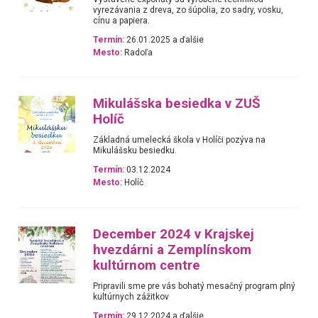
vyrezávania z dreva, zo šúpolia, zo sadry, vosku,
cínu a papiera.
Termín:
26.01.2025 a ďalšie
Mesto:
Radoľa
Mikulášska besiedka v ZUŠ
Holíč
Základná umelecká škola v Holíči pozýva na
Mikulášsku besiedku.
Termín:
03.12.2024
Mesto:
Holíč
December 2024 v Krajskej
hvezdárni a Zemplínskom
kultúrnom centre
Pripravili sme pre vás bohatý mesačný program plný
kultúrnych zážitkov
Termín:
29.12.2024 a ďalšie