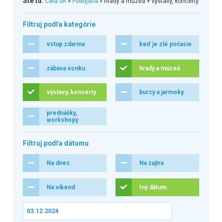
Ste tu:
Celá SR
»
Podujatia
» hrady a múzeá + výstavy, koncerty
Filtruj podľa kategórie
vstup zdarma
keď je zlé počasie
zábava vonku
hrady a múzeá
výstavy, koncerty
burzy a jarmoky
prednášky,
workshopy
Filtruj podľa dátumu
Na dnes
Na zajtra
Na víkend
Iný dátum