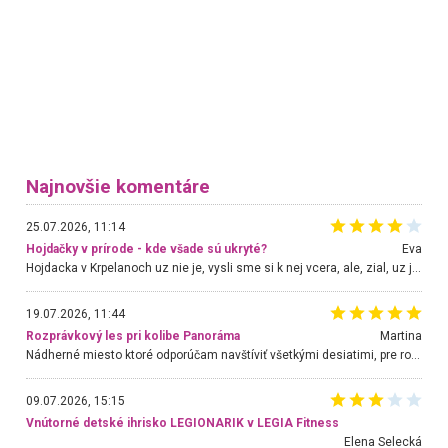
Najnovšie komentáre
25.07.2026, 11:14
Hojdačky v prírode - kde všade sú ukryté?
Eva
Hojdacka v Krpelanoch uz nie je, vysli sme si k nej vcera, ale, zial, uz je znicena. Ak sem planujete cestu len kvoli hojdacke, mozete si ju usetrit. Krasny vyhlad je tu vsak aj bez hojdacky :-)
19.07.2026, 11:44
Rozprávkový les pri kolibe Panoráma
Martina
Nádherné miesto ktoré odporúčam navštíviť všetkými desiatimi, pre rodiny s deťmi, dôchodcom... Proste a jednoducho ozaj rozprávkový les.. určite ešte prídeme. Odniesli sme si na pamiatku krásne tričká,
09.07.2026, 15:15
Vnútorné detské ihrisko LEGIONARIK v LEGIA Fitness
Elena Selecká