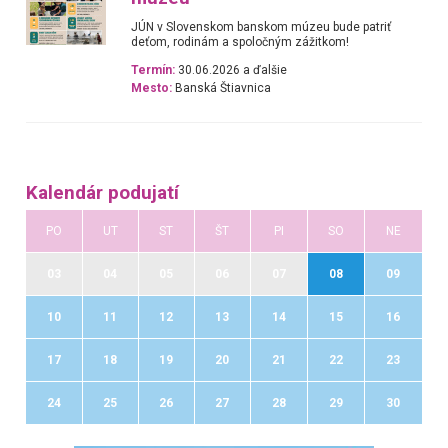
JÚN v Slovenskom banskom múzeu bude patriť
deťom, rodinám a spoločným zážitkom!
Termín:
30.06.2026 a ďalšie
Mesto:
Banská Štiavnica
Kalendár podujatí
PO
UT
ST
ŠT
PI
SO
NE
03
04
05
06
07
08
09
10
11
12
13
14
15
16
17
18
19
20
21
22
23
24
25
26
27
28
29
30