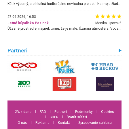
Kútik výborný, ale hlučná hudba úplne nevhodná pre deti. Na moju žiadosť o aspoň sušenie nereagovali.
27.06.2026, 16:53
Letné kúpalisko Pezinok
. Monika Lipovská
Úžasné prostredie, napriek tomu, že je malé. Úžasná atmosféra. Voda fantastická a nádherná. Ľudí je pomerne veľa, ale su mili a ohľaduplní. Je veľmi zaujímavé sledovať, ako dokážu spolu športovať cudzí ľudia a bez ohľadu na vek. Vládne tu pohoda. Vnuka neviem dostať z vody. Ďakujem za krásny deň . Urcite sa sem vrátim. Jediný problém je s parkovaním, ale aj ten sa mi podarilo vyriešiť. Monika Bratislava
Partneri
2% z dane
l
FAQ
l
Partneri
l
Podmienky
l
Cookies
l
GDPR
l
Štatút súťaží
O nás
l
Reklama
l
Kontakt
l
Spracovanie súhlasu