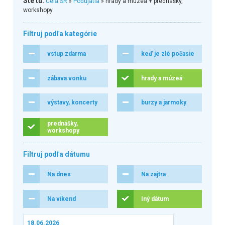
Ste tu:
Celá SR
»
Podujatia
» hrady a múzeá + prednášky,
workshopy
Filtruj podľa kategórie
vstup zdarma
keď je zlé počasie
zábava vonku
hrady a múzeá
výstavy, koncerty
burzy a jarmoky
prednášky,
workshopy
Filtruj podľa dátumu
Na dnes
Na zajtra
Na víkend
Iný dátum