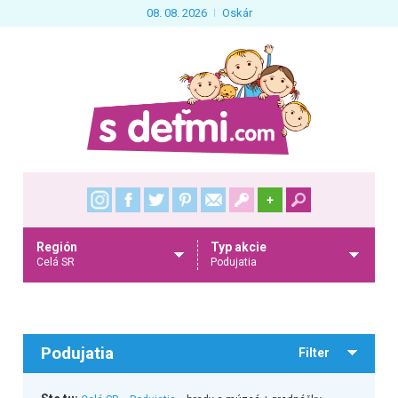
08. 08. 2026
Oskár
+
Región
Typ akcie
Celá SR
Podujatia
Podujatia
Filter