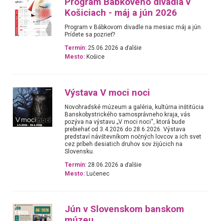
Program Bábkového divadla v
Košiciach - máj a jún 2026
Program v Bábkovom divadle na mesiac máj a jún.
Prídete sa pozrieť?
Termín:
25.06.2026 a ďalšie
Mesto:
Košice
Výstava V moci noci
Novohradské múzeum a galéria, kultúrna inštitúcia
Banskobystrického samosprávneho kraja, vás
pozýva na výstavu „V moci noci“, ktorá bude
prebiehať od 3.4.2026 do 28.6.2026. Výstava
predstaví návštevníkom nočných lovcov a ich svet
cez príbeh desiatich druhov sov žijúcich na
Slovensku.
Termín:
28.06.2026 a ďalšie
Mesto:
Lučenec
Jún v Slovenskom banskom
múzeu