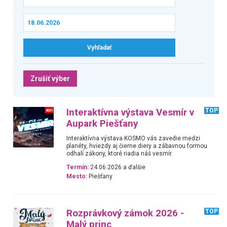
Zrušiť výber
Interaktívna výstava Vesmír v
TOP
Aupark Piešťany
Interaktívna výstava KOSMO vás zavedie medzi
planéty, hviezdy aj čierne diery a zábavnou formou
odhalí zákony, ktoré riadia náš vesmír.
Termín:
24.06.2026 a ďalšie
Mesto:
Piešťany
Rozprávkový zámok 2026 -
TOP
Malý princ