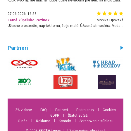
Kútik výborný, ale hlučná hudba úplne nevhodná pre deti. Na moju žiadosť o aspoň sušenie nereagovali.
27.06.2026, 16:53
Letné kúpalisko Pezinok
. Monika Lipovská
Úžasné prostredie, napriek tomu, že je malé. Úžasná atmosféra. Voda fantastická a nádherná. Ľudí je pomerne veľa, ale su mili a ohľaduplní. Je veľmi zaujímavé sledovať, ako dokážu spolu športovať cudzí ľudia a bez ohľadu na vek. Vládne tu pohoda. Vnuka neviem dostať z vody. Ďakujem za krásny deň . Urcite sa sem vrátim. Jediný problém je s parkovaním, ale aj ten sa mi podarilo vyriešiť. Monika Bratislava
Partneri
2% z dane
l
FAQ
l
Partneri
l
Podmienky
l
Cookies
l
GDPR
l
Štatút súťaží
O nás
l
Reklama
l
Kontakt
l
Spracovanie súhlasu