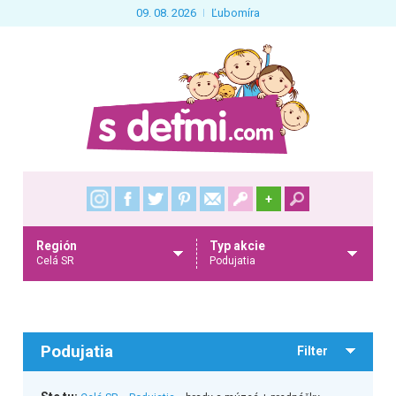
09. 08. 2026
Ľubomíra
+
Región
Typ akcie
Celá SR
Podujatia
Podujatia
Filter