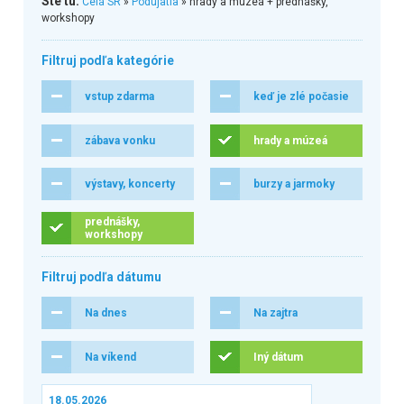
Ste tu:
Celá SR
»
Podujatia
» hrady a múzeá + prednášky,
workshopy
Filtruj podľa kategórie
vstup zdarma
keď je zlé počasie
zábava vonku
hrady a múzeá
výstavy, koncerty
burzy a jarmoky
prednášky,
workshopy
Filtruj podľa dátumu
Na dnes
Na zajtra
Na víkend
Iný dátum