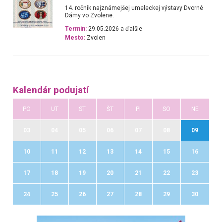
14. ročník najznámejšej umeleckej výstavy Dvorné
Dámy vo Zvolene.
Termín:
29.05.2026 a ďalšie
Mesto:
Zvolen
Kalendár podujatí
PO
UT
ST
ŠT
PI
SO
NE
03
04
05
06
07
08
09
10
11
12
13
14
15
16
17
18
19
20
21
22
23
24
25
26
27
28
29
30