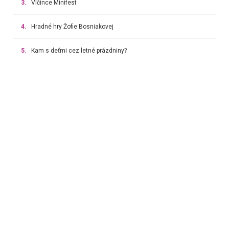
3.
Vlčince Minifest
4.
Hradné hry Žofie Bosniakovej
5.
Kam s deťmi cez letné prázdniny?