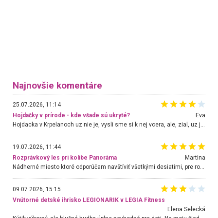
Najnovšie komentáre
25.07.2026, 11:14
Hojdačky v prírode - kde všade sú ukryté?
Eva
Hojdacka v Krpelanoch uz nie je, vysli sme si k nej vcera, ale, zial, uz je znicena. Ak sem planujete cestu len kvoli hojdacke, mozete si ju usetrit. Krasny vyhlad je tu vsak aj bez hojdacky :-)
19.07.2026, 11:44
Rozprávkový les pri kolibe Panoráma
Martina
Nádherné miesto ktoré odporúčam navštíviť všetkými desiatimi, pre rodiny s deťmi, dôchodcom... Proste a jednoducho ozaj rozprávkový les.. určite ešte prídeme. Odniesli sme si na pamiatku krásne tričká,
09.07.2026, 15:15
Vnútorné detské ihrisko LEGIONARIK v LEGIA Fitness
Elena Selecká