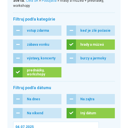
Ste tu:
Celá SR
»
Podujatia
» hrady a múzeá + prednášky,
workshopy
Filtruj podľa kategórie
vstup zdarma
keď je zlé počasie
zábava vonku
hrady a múzeá
výstavy, koncerty
burzy a jarmoky
prednášky,
workshopy
Filtruj podľa dátumu
Na dnes
Na zajtra
Na víkend
Iný dátum