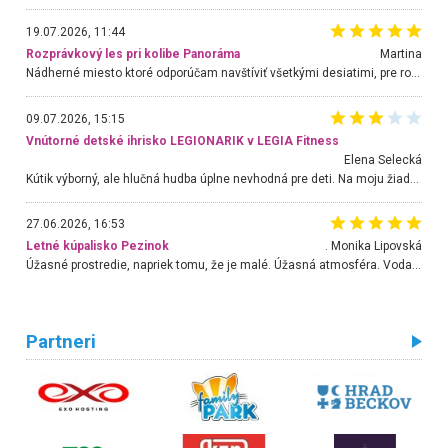
19.07.2026, 11:44
Rozprávkový les pri kolibe Panoráma
Martina
Nádherné miesto ktoré odporúčam navštíviť všetkými desiatimi, pre rodiny s deťmi, dôchodcom... Proste a jednoducho ozaj rozprávkový les.. určite ešte prídeme. Odniesli sme si na pamiatku krásne tričká,
09.07.2026, 15:15
Vnútorné detské ihrisko LEGIONARIK v LEGIA Fitness
Elena Selecká
Kútik výborný, ale hlučná hudba úplne nevhodná pre deti. Na moju žiadosť o aspoň sušenie nereagovali.
27.06.2026, 16:53
Letné kúpalisko Pezinok
. Monika Lipovská
Úžasné prostredie, napriek tomu, že je malé. Úžasná atmosféra. Voda fantastická a nádherná. Ľudí je pomerne veľa, ale su mili a ohľaduplní. Je veľmi zaujímavé sledovať, ako dokážu spolu športovať cudzí ľudia a bez ohľadu na vek. Vládne tu pohoda. Vnuka neviem dostať z vody. Ďakujem za krásny deň . Urcite sa sem vrátim. Jediný problém je s parkovaním, ale aj ten sa mi podarilo vyriešiť. Monika Bratislava
Partneri