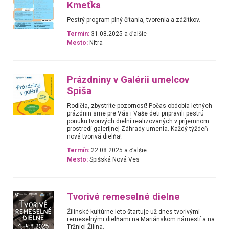
Kmeťka
Pestrý program plný čítania, tvorenia a zážitkov.
Termín:
31.08.2025 a ďalšie
Mesto:
Nitra
Prázdniny v Galérii umelcov
Spiša
Rodičia, zbystrite pozornosť! Počas obdobia letných
prázdnin sme pre Vás i Vaše deti pripravili pestrú
ponuku tvorivých dielní realizovaných v príjemnom
prostredí galerijnej Záhrady umenia. Každý týždeň
nová tvorivá dielňa!
Termín:
22.08.2025 a ďalšie
Mesto:
Spišská Nová Ves
Tvorivé remeselné dielne
Žilinské kultúrne leto štartuje už dnes tvorivými
remeselnými dielňami na Mariánskom námestí a na
Tržnici Žilina.