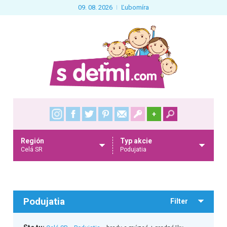
09. 08. 2026
Ľubomíra
+
Región
Typ akcie
Celá SR
Podujatia
Podujatia
Filter