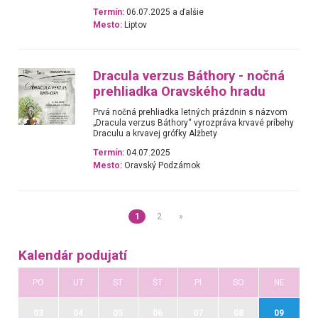
Termín:
06.07.2025 a ďalšie
Mesto:
Liptov
Dracula verzus Báthory - nočná
prehliadka Oravského hradu
Prvá nočná prehliadka letných prázdnin s názvom
„Dracula verzus Báthory“ vyrozpráva krvavé príbehy
Draculu a krvavej grófky Alžbety
Termín:
04.07.2025
Mesto:
Oravský Podzámok
1
2
»
Kalendár podujatí
PO
UT
ST
ŠT
PI
SO
NE
03
04
05
06
07
08
09