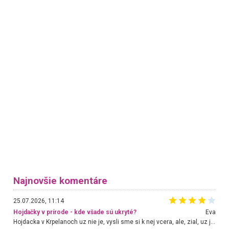
Najnovšie komentáre
25.07.2026, 11:14
Hojdačky v prírode - kde všade sú ukryté?
Eva
Hojdacka v Krpelanoch uz nie je, vysli sme si k nej vcera, ale, zial, uz je znicena. Ak sem planujete cestu len kvoli hojdacke, mozete si ju usetrit. Krasny vyhlad je tu vsak aj bez hojdacky :-)