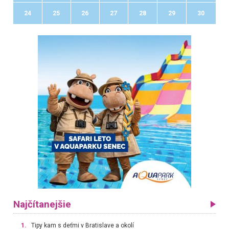
24
25
26
27
28
29
30
Najčítanejšie
1.
Tipy kam s deťmi v Bratislave a okolí