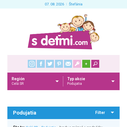
07. 08. 2026
Štefánia
+
Región
Typ akcie
Celá SR
Podujatia
Podujatia
Filter