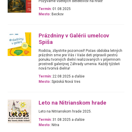
Pozývame všetkých detektívov na hrad!
Termín:
01.08.2025
Mesto:
Beckov
Prázdniny v Galérii umelcov
Spiša
Rodičia, zbystrite pozornosť! Počas obdobia letných
prázdnin sme pre Vás i Vaše deti pripravili pestrú
ponuku tvorivých dielní realizovaných v príjemnom
prostredí galerijnej Záhrady umenia. Každý týždeň
nová tvorivá dielňa!
Termín:
22.08.2025 a ďalšie
Mesto:
Spišská Nová Ves
Leto na Nitrianskom hrade
Leto na Nitrianskom hrade 2025.
Termín:
31.08.2025 a ďalšie
Mesto:
Nitra