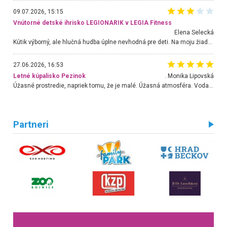
09.07.2026, 15:15
Vnútorné detské ihrisko LEGIONARIK v LEGIA Fitness
Elena Selecká
Kútik výborný, ale hlučná hudba úplne nevhodná pre deti. Na moju žiadosť o aspoň sušenie nereagovali.
27.06.2026, 16:53
Letné kúpalisko Pezinok
. Monika Lipovská
Úžasné prostredie, napriek tomu, že je malé. Úžasná atmosféra. Voda fantastická a nádherná. Ľudí je pomerne veľa, ale su mili a ohľaduplní. Je veľmi zaujímavé sledovať, ako dokážu spolu športovať cudzí ľudia a bez ohľadu na vek. Vládne tu pohoda. Vnuka neviem dostať z vody. Ďakujem za krásny deň . Urcite sa sem vrátim. Jediný problém je s parkovaním, ale aj ten sa mi podarilo vyriešiť. Monika Bratislava
Partneri