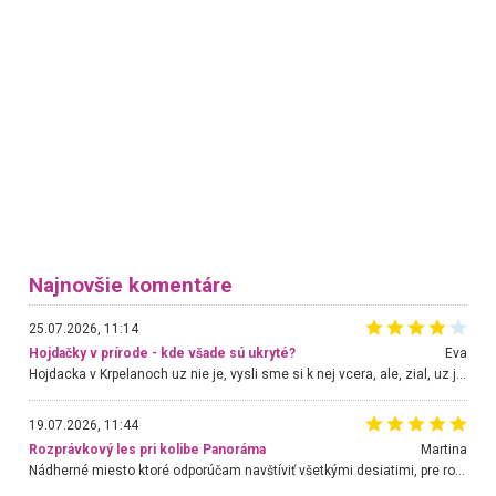
Najnovšie komentáre
25.07.2026, 11:14
Hojdačky v prírode - kde všade sú ukryté?
Eva
Hojdacka v Krpelanoch uz nie je, vysli sme si k nej vcera, ale, zial, uz je znicena. Ak sem planujete cestu len kvoli hojdacke, mozete si ju usetrit. Krasny vyhlad je tu vsak aj bez hojdacky :-)
19.07.2026, 11:44
Rozprávkový les pri kolibe Panoráma
Martina
Nádherné miesto ktoré odporúčam navštíviť všetkými desiatimi, pre rodiny s deťmi, dôchodcom... Proste a jednoducho ozaj rozprávkový les.. určite ešte prídeme. Odniesli sme si na pamiatku krásne tričká,