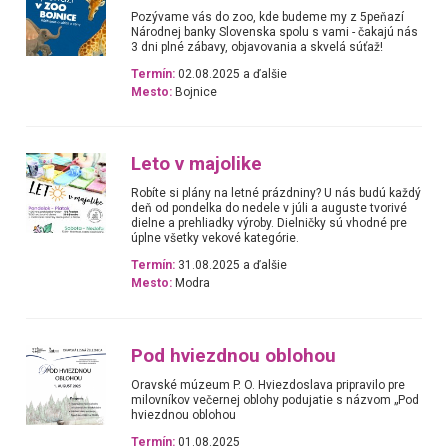
Pozývame vás do zoo, kde budeme my z 5peňazí
Národnej banky Slovenska spolu s vami - čakajú nás
3 dni plné zábavy, objavovania a skvelá súťaž!
Termín:
02.08.2025 a ďalšie
Mesto:
Bojnice
Leto v majolike
Robíte si plány na letné prázdniny? U nás budú každý
deň od pondelka do nedele v júli a auguste tvorivé
dielne a prehliadky výroby. Dielničky sú vhodné pre
úplne všetky vekové kategórie.
Termín:
31.08.2025 a ďalšie
Mesto:
Modra
Pod hviezdnou oblohou
Oravské múzeum P. O. Hviezdoslava pripravilo pre
milovníkov večernej oblohy podujatie s názvom „Pod
hviezdnou oblohou
Termín:
01.08.2025