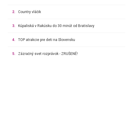
2.
Country vláčik
3.
Kúpaliská v Rakúsku do 30 minút od Bratislavy
4.
TOP atrakcie pre deti na Slovensku
5.
Zázračný svet rozprávok - ZRUŠENÉ!