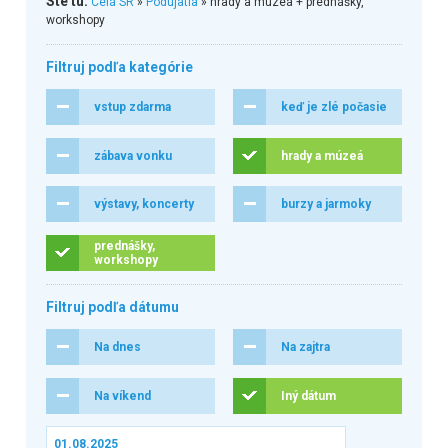
Ste tu:
Celá SR
»
Podujatia
» hrady a múzeá + prednášky,
workshopy
Filtruj podľa kategórie
vstup zdarma
keď je zlé počasie
zábava vonku
hrady a múzeá
výstavy, koncerty
burzy a jarmoky
prednášky,
workshopy
Filtruj podľa dátumu
Na dnes
Na zajtra
Na víkend
Iný dátum