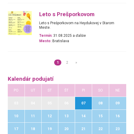
Leto s Prešporkovom
Leto s Prešporkovom na Heydukovej v Starom
Meste.
Termín:
31.08.2025 a ďalšie
Mesto:
Bratislava
1
2
»
Kalendár podujatí
PO
UT
ST
ŠT
PI
SO
NE
03
04
05
06
07
08
09
10
11
12
13
14
15
16
17
18
19
20
21
22
23