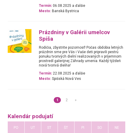
Termín:
06.08.2025 a ďalšie
Mesto:
Banská Bystrica
Prázdniny v Galérii umelcov
Spiša
Rodičia, zbystrite pozornosť! Počas obdobia letných
prázdnin sme pre Vás i Vaše deti pripravili pestrú
ponuku tvorivých dielní realizovaných v príjemnom
prostredí galerijnej Záhrady umenia. Každý týždeň
nová tvorivá dielňa!
Termín:
22.08.2025 a ďalšie
Mesto:
Spišská Nová Ves
1
2
»
Kalendár podujatí
PO
UT
ST
ŠT
PI
SO
NE