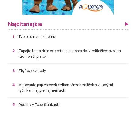
Najčítanejšie
1.
Tvorte s nami z domu
2.
Zapojte fantáziu a vytvorte super obrázky z odtlačkov svojich
rúk, nôh či prstov
3.
Zbyňovské hody
4.
Maľovanie papierových veľkonočných vajíčok s vatovými
tyčinkami aj pre najmenších
5.
Dostihy v Topoľčiankach