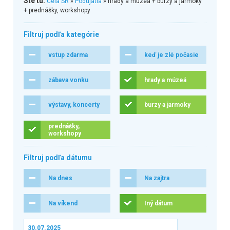
Ste tu:
Celá SR
»
Podujatia
» hrady a múzeá + burzy a jarmoky
+ prednášky, workshopy
Filtruj podľa kategórie
vstup zdarma
keď je zlé počasie
zábava vonku
hrady a múzeá
výstavy, koncerty
burzy a jarmoky
prednášky,
workshopy
Filtruj podľa dátumu
Na dnes
Na zajtra
Na víkend
Iný dátum