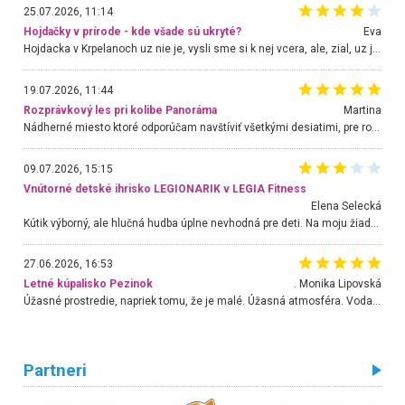
25.07.2026, 11:14
Hojdačky v prírode - kde všade sú ukryté?
Eva
Hojdacka v Krpelanoch uz nie je, vysli sme si k nej vcera, ale, zial, uz je znicena. Ak sem planujete cestu len kvoli hojdacke, mozete si ju usetrit. Krasny vyhlad je tu vsak aj bez hojdacky :-)
19.07.2026, 11:44
Rozprávkový les pri kolibe Panoráma
Martina
Nádherné miesto ktoré odporúčam navštíviť všetkými desiatimi, pre rodiny s deťmi, dôchodcom... Proste a jednoducho ozaj rozprávkový les.. určite ešte prídeme. Odniesli sme si na pamiatku krásne tričká,
09.07.2026, 15:15
Vnútorné detské ihrisko LEGIONARIK v LEGIA Fitness
Elena Selecká
Kútik výborný, ale hlučná hudba úplne nevhodná pre deti. Na moju žiadosť o aspoň sušenie nereagovali.
27.06.2026, 16:53
Letné kúpalisko Pezinok
. Monika Lipovská
Úžasné prostredie, napriek tomu, že je malé. Úžasná atmosféra. Voda fantastická a nádherná. Ľudí je pomerne veľa, ale su mili a ohľaduplní. Je veľmi zaujímavé sledovať, ako dokážu spolu športovať cudzí ľudia a bez ohľadu na vek. Vládne tu pohoda. Vnuka neviem dostať z vody. Ďakujem za krásny deň . Urcite sa sem vrátim. Jediný problém je s parkovaním, ale aj ten sa mi podarilo vyriešiť. Monika Bratislava
Partneri