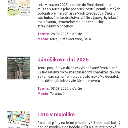
Leto v múzeu 2025 prinesie do Ponitrianskeho
múzea v Nitre a jeho pobočiek pestrú ponuku letných
podujatí pre malých aj veľkých zvedavcov. Čakajú
vás hubové dobrodružstvá, vtáčie výpravy, bylinkové
rozprávania, remeselné dielne i večer plný
strašidelných príbehov.
Termín:
28.08.2025 a ďalšie
Mesto:
Nitra, Zlaté Moravce, Šaľa
Jánošíkove dni 2025
Tento populárny a divácky vyhľadávaný festival má
už tridsaťštyri rokov medzinárodný charakter, pričom
za ten čas sa na ňom predstavilo niekoľko desiatok
tisíc účinkujúcich z vyše 30 krajín sveta.
Termín:
03.08.2025 a ďalšie
Mesto:
Terchová
Leto v majolike
Robíte si plány na letné prázdniny? U nás budú každý
deň od pondelka do nedele v júli a auguste tvorivé