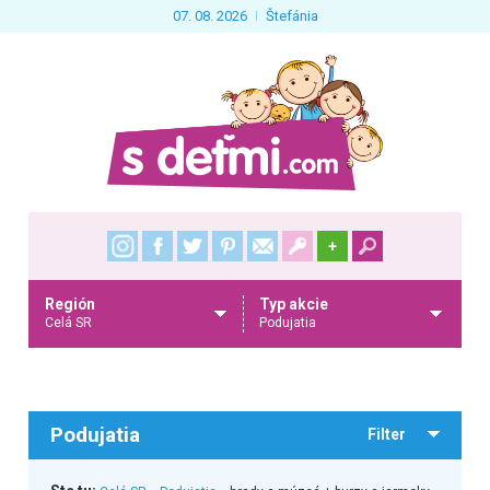
07. 08. 2026
Štefánia
+
Región
Typ akcie
Celá SR
Podujatia
Podujatia
Filter