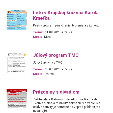
Leto v Krajskej knižnici Karola
Kmeťka
Pestrý program plný čítania, tvorenia a zážitkov.
Termín:
31.08.2025 a ďalšie
Mesto:
Nitra
Júlový program TMC
Júlové aktivity v TMC
Termín:
30.07.2025 a ďalšie
Mesto:
Trnava
Prázdniny s divadlom
Zažite leto s Bábkovým divadlom na Rázcestí!
Tvorivé dielne a minikurz animácie v divadle. Na
obidve aktivity je potrebné sa vopred prihlásiť,tak
neváhajte.