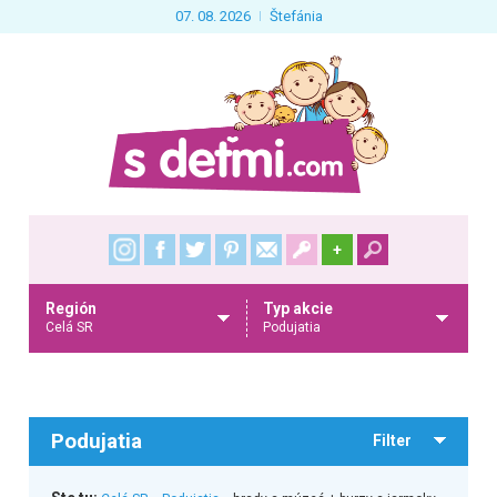
07. 08. 2026
Štefánia
+
Región
Typ akcie
Celá SR
Podujatia
Podujatia
Filter