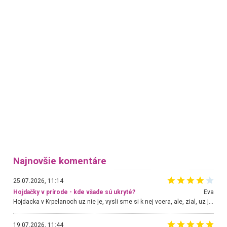
Najnovšie komentáre
25.07.2026, 11:14
Hojdačky v prírode - kde všade sú ukryté?
Eva
Hojdacka v Krpelanoch uz nie je, vysli sme si k nej vcera, ale, zial, uz je znicena. Ak sem planujete cestu len kvoli hojdacke, mozete si ju usetrit. Krasny vyhlad je tu vsak aj bez hojdacky :-)
19.07.2026, 11:44