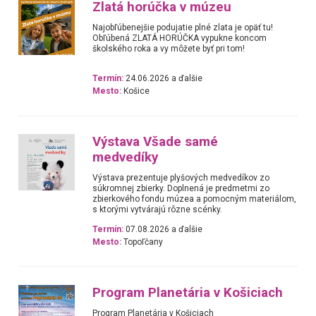
Zlatá horúčka v múzeu
Najobľúbenejšie podujatie plné zlata je opäť tu!
Obľúbená ZLATÁ HORÚČKA vypukne koncom
školského roka a vy môžete byť pri tom!
Termín:
24.06.2026 a ďalšie
Mesto:
Košice
Výstava Všade samé
medvedíky
Výstava prezentuje plyšových medvedíkov zo
súkromnej zbierky. Doplnená je predmetmi zo
zbierkového fondu múzea a pomocným materiálom,
s ktorými vytvárajú rôzne scénky.
Termín:
07.08.2026 a ďalšie
Mesto:
Topoľčany
Program Planetária v Košiciach
Program Planetária v Košiciach