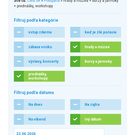
Ste tu:
Celá SR
»
Podujatia
» hrady a múzeá + burzy a jarmoky
+ prednášky, workshopy
Filtruj podľa kategórie
vstup zdarma
keď je zlé počasie
zábava vonku
hrady a múzeá
výstavy, koncerty
burzy a jarmoky
prednášky,
workshopy
Filtruj podľa dátumu
Na dnes
Na zajtra
Na víkend
Iný dátum