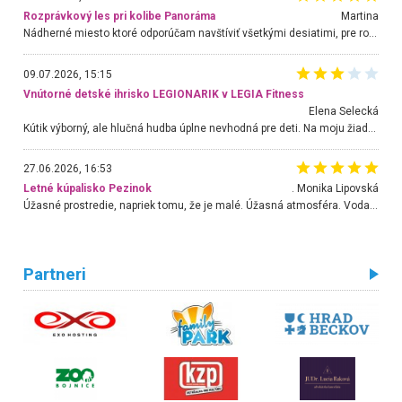
Rozprávkový les pri kolibe Panoráma
Martina
Nádherné miesto ktoré odporúčam navštíviť všetkými desiatimi, pre rodiny s deťmi, dôchodcom... Proste a jednoducho ozaj rozprávkový les.. určite ešte prídeme. Odniesli sme si na pamiatku krásne tričká,
09.07.2026, 15:15
Vnútorné detské ihrisko LEGIONARIK v LEGIA Fitness
Elena Selecká
Kútik výborný, ale hlučná hudba úplne nevhodná pre deti. Na moju žiadosť o aspoň sušenie nereagovali.
27.06.2026, 16:53
Letné kúpalisko Pezinok
. Monika Lipovská
Úžasné prostredie, napriek tomu, že je malé. Úžasná atmosféra. Voda fantastická a nádherná. Ľudí je pomerne veľa, ale su mili a ohľaduplní. Je veľmi zaujímavé sledovať, ako dokážu spolu športovať cudzí ľudia a bez ohľadu na vek. Vládne tu pohoda. Vnuka neviem dostať z vody. Ďakujem za krásny deň . Urcite sa sem vrátim. Jediný problém je s parkovaním, ale aj ten sa mi podarilo vyriešiť. Monika Bratislava
Partneri