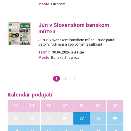
Mesto:
Lučenec
Jún v Slovenskom banskom
múzeu
JÚN v Slovenskom banskom múzeu bude patriť
deťom, rodinám a spoločným zážitkom!
Termín:
30.06.2026 a ďalšie
Mesto:
Banská Štiavnica
1
2
»
Kalendár podujatí
PO
UT
ST
ŠT
PI
SO
NE
03
04
05
06
07
08
09
10
11
12
13
14
15
16