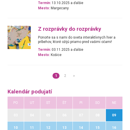
Termín:
13.10.2025 a ďalšie
Mesto:
Margecany
Z rozprávky do rozprávky
Ponorte sa s nami do sveta interaktívnych hier a
príbehov, ktoré ožijú priamo pred vašimi očami!
Termín:
03.11.2025 a ďalšie
Mesto:
Košice
1
2
»
Kalendár podujatí
PO
UT
ST
ŠT
PI
SO
NE
03
04
05
06
07
08
09
10
11
12
13
14
15
16