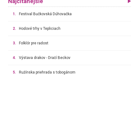
Najčítanejšie
1.
Festival Bučkovská Dúhovačka
2.
Hodové trhy v Tepliciach
3.
Folklór pre radost
4.
Výstava drakov - Dračí Beckov
5.
Ružínska priehrada s tobogánom