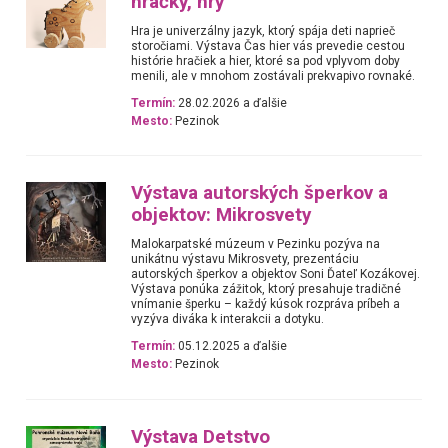
hračky, hry
Hra je univerzálny jazyk, ktorý spája deti naprieč
storočiami. Výstava Čas hier vás prevedie cestou
histórie hračiek a hier, ktoré sa pod vplyvom doby
menili, ale v mnohom zostávali prekvapivo rovnaké.
Termín:
28.02.2026 a ďalšie
Mesto:
Pezinok
Výstava autorských šperkov a
objektov: Mikrosvety
Malokarpatské múzeum v Pezinku pozýva na
unikátnu výstavu Mikrosvety, prezentáciu
autorských šperkov a objektov Soni Ďateľ Kozákovej.
Výstava ponúka zážitok, ktorý presahuje tradičné
vnímanie šperku – každý kúsok rozpráva príbeh a
vyzýva diváka k interakcii a dotyku.
Termín:
05.12.2025 a ďalšie
Mesto:
Pezinok
Výstava Detstvo