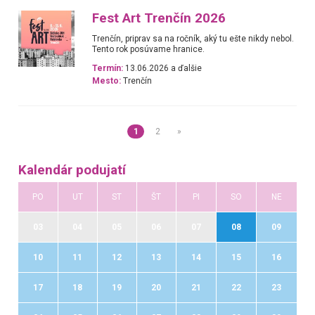
Fest Art Trenčín 2026
Trenčín, priprav sa na ročník, aký tu ešte nikdy nebol.
Tento rok posúvame hranice.
Termín:
13.06.2026 a ďalšie
Mesto:
Trenčín
1
2
»
Kalendár podujatí
PO
UT
ST
ŠT
PI
SO
NE
03
04
05
06
07
08
09
10
11
12
13
14
15
16
17
18
19
20
21
22
23