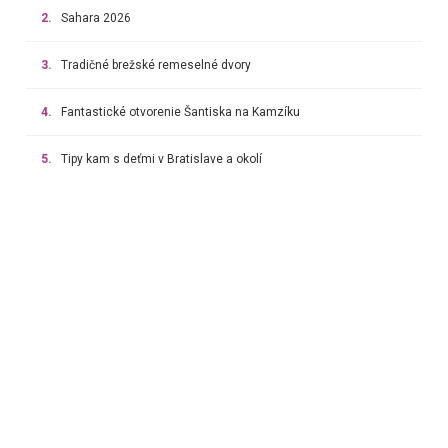
2.
Sahara 2026
3.
Tradičné brežské remeselné dvory
4.
Fantastické otvorenie Šantiska na Kamzíku
5.
Tipy kam s deťmi v Bratislave a okolí