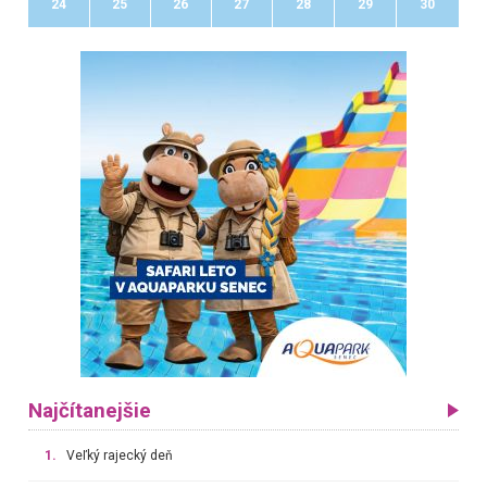
24
25
26
27
28
29
30
Najčítanejšie
1.
Veľký rajecký deň