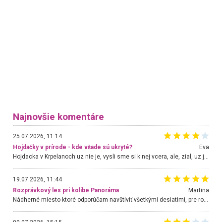
Najnovšie komentáre
25.07.2026, 11:14
Hojdačky v prírode - kde všade sú ukryté?
Eva
Hojdacka v Krpelanoch uz nie je, vysli sme si k nej vcera, ale, zial, uz je znicena. Ak sem planujete cestu len kvoli hojdacke, mozete si ju usetrit. Krasny vyhlad je tu vsak aj bez hojdacky :-)
19.07.2026, 11:44
Rozprávkový les pri kolibe Panoráma
Martina
Nádherné miesto ktoré odporúčam navštíviť všetkými desiatimi, pre rodiny s deťmi, dôchodcom... Proste a jednoducho ozaj rozprávkový les.. určite ešte prídeme. Odniesli sme si na pamiatku krásne tričká,