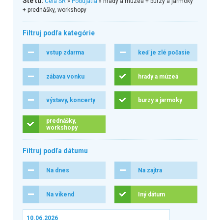
Ste tu:
Celá SR
»
Podujatia
» hrady a múzeá + burzy a jarmoky
+ prednášky, workshopy
Filtruj podľa kategórie
vstup zdarma
keď je zlé počasie
zábava vonku
hrady a múzeá
výstavy, koncerty
burzy a jarmoky
prednášky,
workshopy
Filtruj podľa dátumu
Na dnes
Na zajtra
Na víkend
Iný dátum