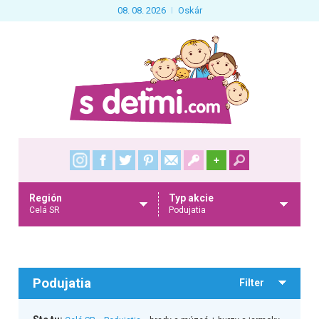
08. 08. 2026
Oskár
+
Región
Typ akcie
Celá SR
Podujatia
Podujatia
Filter