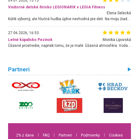
09.07.2026, 15:15
Vnútorné detské ihrisko LEGIONARIK v LEGIA Fitness
Elena Selecká
Kútik výborný, ale hlučná hudba úplne nevhodná pre deti. Na moju žiadosť o aspoň sušenie nereagovali.
27.06.2026, 16:53
Letné kúpalisko Pezinok
. Monika Lipovská
Úžasné prostredie, napriek tomu, že je malé. Úžasná atmosféra. Voda fantastická a nádherná. Ľudí je pomerne veľa, ale su mili a ohľaduplní. Je veľmi zaujímavé sledovať, ako dokážu spolu športovať cudzí ľudia a bez ohľadu na vek. Vládne tu pohoda. Vnuka neviem dostať z vody. Ďakujem za krásny deň . Urcite sa sem vrátim. Jediný problém je s parkovaním, ale aj ten sa mi podarilo vyriešiť. Monika Bratislava
Partneri
2% z dane
l
FAQ
l
Partneri
l
Podmienky
l
Cookies