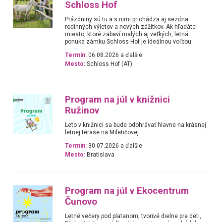
Schloss Hof
Prázdniny sú tu a s nimi prichádza aj sezóna
rodinných výletov a nových zážitkov. Ak hľadáte
miesto, ktoré zabaví malých aj veľkých, letná
ponuka zámku Schloss Hof je ideálnou voľbou.
Termín:
06.08.2026 a ďalšie
Mesto:
Schloss Hof (AT)
Program na júl v knižnici
Ružinov
Leto v knižnici sa bude odohrávať hlavne na krásnej
letnej terase na Miletičovej.
Termín:
30.07.2026 a ďalšie
Mesto:
Bratislava
Program na júl v Ekocentrum
Čunovo
Letné večery pod platanom, tvorivé dielne pre deti,