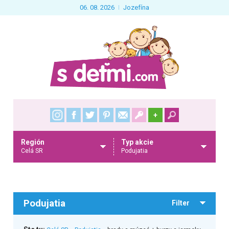
06. 08. 2026
Jozefína
+
Región
Typ akcie
Celá SR
Podujatia
Podujatia
Filter