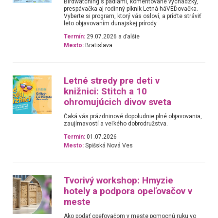
Birdwatching s pádlami, komentované vychádzky,
prespávačka aj rodinný piknik Letná háVEĎovačka.
Vyberte si program, ktorý vás osloví, a príďte stráviť
leto objavovaním dunajskej prírody.
Termín:
29.07.2026 a ďalšie
Mesto:
Bratislava
Letné stredy pre deti v
knižnici: Stitch a 10
ohromujúcich divov sveta
Čaká vás prázdninové dopoludnie plné objavovania,
zaujímavostí a veľkého dobrodružstva.
Termín:
01.07.2026
Mesto:
Spišská Nová Ves
Tvorivý workshop: Hmyzie
hotely a podpora opeľovačov v
meste
Ako podať opeľovačom v meste pomocnú ruku vo