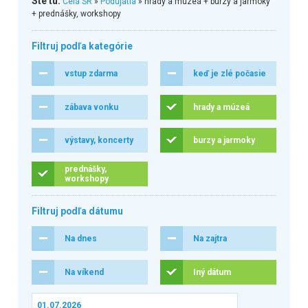
Ste tu:
Celá SR
»
Podujatia
» hrady a múzeá + burzy a jarmoky
+ prednášky, workshopy
Filtruj podľa kategórie
vstup zdarma
keď je zlé počasie
zábava vonku
hrady a múzeá
výstavy, koncerty
burzy a jarmoky
prednášky,
workshopy
Filtruj podľa dátumu
Na dnes
Na zajtra
Na víkend
Iný dátum