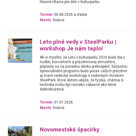
hlasné čítania pre deti v Kulturparku.
Termín:
06.08.2026 a ďalšie
Mesto:
Košice
Leto plné vedy v SteelParku |
workshop Je nám teplo!
Ak si myslíte, že Leto v Kulturparku 2026 bude iba o
hudbe, koncertoch a prázdninovej atmosfére,
pripravte sa na poriadnu dávku prekvapení. Súčasťou
sprievodného programu budú počas celých prázdnin
aj hravé vedecké workshopy s vedeckým ihriskom
SteelPark, ktoré deťom ukáže, že fyzika, chémia či
technika môžu byť rovnako zábavné ako letné
dobrodružstvá.
Termín:
01.07.2026
Mesto:
Košice
Novomestské špacírky