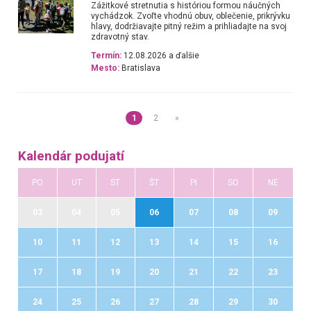
Zážitkové stretnutia s históriou formou náučných
vychádzok. Zvoľte vhodnú obuv, oblečenie, prikrývku
hlavy, dodržiavajte pitný režim a prihliadajte na svoj
zdravotný stav.
Termín:
12.08.2026 a ďalšie
Mesto:
Bratislava
1
2
»
Kalendár podujatí
PO
UT
ST
ŠT
PI
SO
NE
03
04
05
06
07
08
09
10
11
12
13
14
15
16
17
18
19
20
21
22
23
24
25
26
27
28
29
30