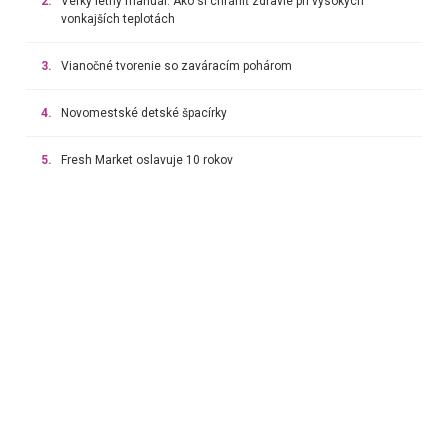
2.
Veľký letný manuál: Ako si chrániť zdravie pri vysokých
vonkajších teplotách
3.
Vianočné tvorenie so zaváracím pohárom
4.
Novomestské detské špacírky
5.
Fresh Market oslavuje 10 rokov