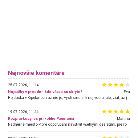
Najnovšie komentáre
25.07.2026, 11:14
Hojdačky v prírode - kde všade sú ukryté?
Eva
Hojdacka v Krpelanoch uz nie je, vysli sme si k nej vcera, ale, zial, uz je znicena. Ak sem planujete cestu len kvoli hojdacke, mozete si ju usetrit. Krasny vyhlad je tu vsak aj bez hojdacky :-)
19.07.2026, 11:44
Rozprávkový les pri kolibe Panoráma
Martina
Nádherné miesto ktoré odporúčam navštíviť všetkými desiatimi, pre rodiny s deťmi, dôchodcom... Proste a jednoducho ozaj rozprávkový les.. určite ešte prídeme. Odniesli sme si na pamiatku krásne tričká,