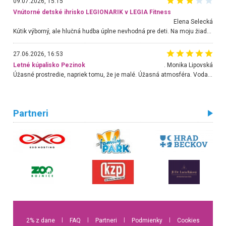
09.07.2026, 15:15
Vnútorné detské ihrisko LEGIONARIK v LEGIA Fitness
Elena Selecká
Kútik výborný, ale hlučná hudba úplne nevhodná pre deti. Na moju žiadosť o aspoň sušenie nereagovali.
27.06.2026, 16:53
Letné kúpalisko Pezinok
. Monika Lipovská
Úžasné prostredie, napriek tomu, že je malé. Úžasná atmosféra. Voda fantastická a nádherná. Ľudí je pomerne veľa, ale su mili a ohľaduplní. Je veľmi zaujímavé sledovať, ako dokážu spolu športovať cudzí ľudia a bez ohľadu na vek. Vládne tu pohoda. Vnuka neviem dostať z vody. Ďakujem za krásny deň . Urcite sa sem vrátim. Jediný problém je s parkovaním, ale aj ten sa mi podarilo vyriešiť. Monika Bratislava
Partneri
2% z dane
l
FAQ
l
Partneri
l
Podmienky
l
Cookies