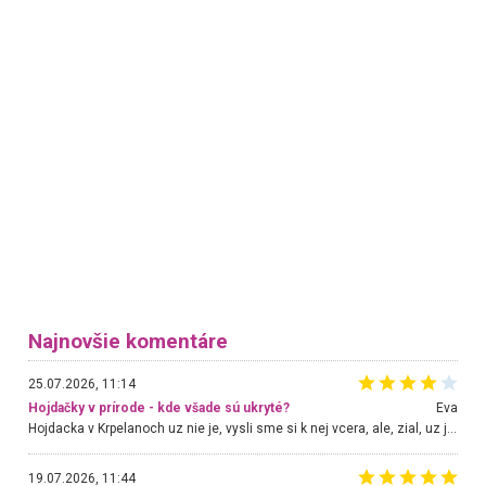
Najnovšie komentáre
25.07.2026, 11:14
Hojdačky v prírode - kde všade sú ukryté?
Eva
Hojdacka v Krpelanoch uz nie je, vysli sme si k nej vcera, ale, zial, uz je znicena. Ak sem planujete cestu len kvoli hojdacke, mozete si ju usetrit. Krasny vyhlad je tu vsak aj bez hojdacky :-)
19.07.2026, 11:44