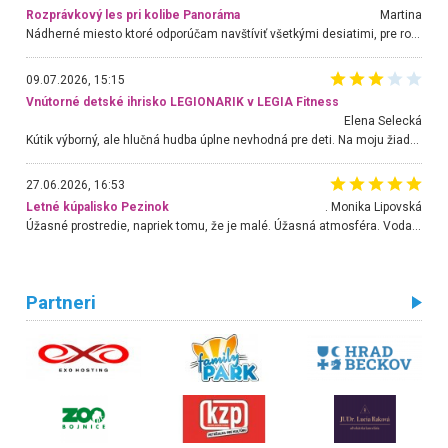
Rozprávkový les pri kolibe Panoráma
Martina
Nádherné miesto ktoré odporúčam navštíviť všetkými desiatimi, pre rodiny s deťmi, dôchodcom... Proste a jednoducho ozaj rozprávkový les.. určite ešte prídeme. Odniesli sme si na pamiatku krásne tričká,
09.07.2026, 15:15
Vnútorné detské ihrisko LEGIONARIK v LEGIA Fitness
Elena Selecká
Kútik výborný, ale hlučná hudba úplne nevhodná pre deti. Na moju žiadosť o aspoň sušenie nereagovali.
27.06.2026, 16:53
Letné kúpalisko Pezinok
. Monika Lipovská
Úžasné prostredie, napriek tomu, že je malé. Úžasná atmosféra. Voda fantastická a nádherná. Ľudí je pomerne veľa, ale su mili a ohľaduplní. Je veľmi zaujímavé sledovať, ako dokážu spolu športovať cudzí ľudia a bez ohľadu na vek. Vládne tu pohoda. Vnuka neviem dostať z vody. Ďakujem za krásny deň . Urcite sa sem vrátim. Jediný problém je s parkovaním, ale aj ten sa mi podarilo vyriešiť. Monika Bratislava
Partneri