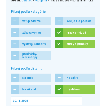
Ste tu:
Celá SR
»
Podujatia
» hrady a múzeá + burzy a jarmoky
Filtruj podľa kategórie
vstup zdarma
keď je zlé počasie
zábava vonku
hrady a múzeá
výstavy, koncerty
burzy a jarmoky
prednášky,
workshopy
Filtruj podľa dátumu
Na dnes
Na zajtra
Na víkend
Iný dátum