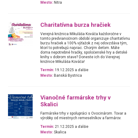
Mesto:
Nitra
Charitatívna burza hračiek
Verejná knižnica Mikuláša Kováča každoročne v
tomto predvianočnom období organizuje charitatívnu
burzu hračiek a 100% výťažok z nej odovzdáva tým,
ktorí to potrebujú najviac. Chorým deťom. Máte
doma nepotrebné hračky, spoločenské hry a detské
knihy v dobrom stave? Doneste ich do Verejnej
knižnice Mikuláša Kováča!
Termín:
19.12.2025 a ďalšie
Mesto:
Banská Bystrica
Vianočné farmárske trhy v
Skalici
Farmárske trhy v spolupráci s Ovocinárom. Tovar a
výrobky od miestnych remeselníkov a farmárov.
Termín:
21.12.2025 a ďalšie
Mesto:
Skalica