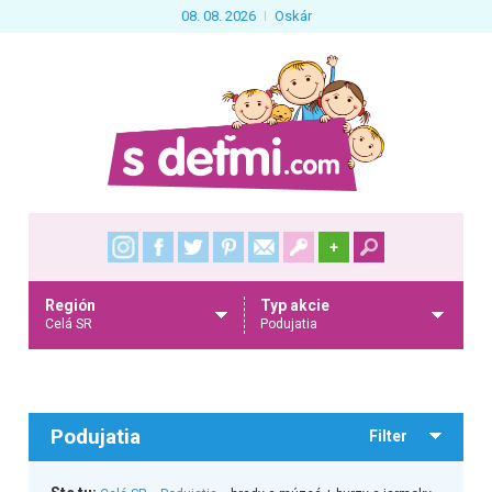
08. 08. 2026
Oskár
+
Región
Typ akcie
Celá SR
Podujatia
Podujatia
Filter