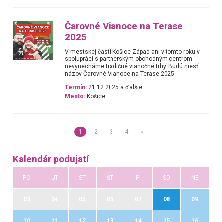
Čarovné Vianoce na Terase
2025
V mestskej časti Košice-Západ ani v tomto roku v
spolupráci s partnerským obchodným centrom
nevynecháme tradičné vianočné trhy. Budú niesť
názov Čarovné Vianoce na Terase 2025.
Termín:
21.12.2025 a ďalšie
Mesto:
Košice
1
2
3
4
»
Kalendár podujatí
PO
UT
ST
ŠT
PI
SO
NE
03
04
05
06
07
08
09
10
11
12
13
14
15
16