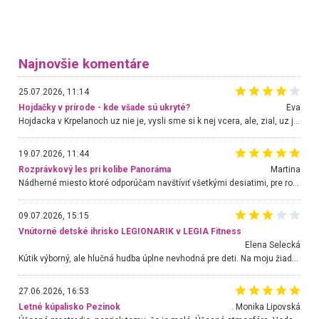
Najnovšie komentáre
25.07.2026, 11:14
Hojdačky v prírode - kde všade sú ukryté?
Eva
Hojdacka v Krpelanoch uz nie je, vysli sme si k nej vcera, ale, zial, uz je znicena. Ak sem planujete cestu len kvoli hojdacke, mozete si ju usetrit. Krasny vyhlad je tu vsak aj bez hojdacky :-)
19.07.2026, 11:44
Rozprávkový les pri kolibe Panoráma
Martina
Nádherné miesto ktoré odporúčam navštíviť všetkými desiatimi, pre rodiny s deťmi, dôchodcom... Proste a jednoducho ozaj rozprávkový les.. určite ešte prídeme. Odniesli sme si na pamiatku krásne tričká,
09.07.2026, 15:15
Vnútorné detské ihrisko LEGIONARIK v LEGIA Fitness
Elena Selecká
Kútik výborný, ale hlučná hudba úplne nevhodná pre deti. Na moju žiadosť o aspoň sušenie nereagovali.
27.06.2026, 16:53
Letné kúpalisko Pezinok
. Monika Lipovská