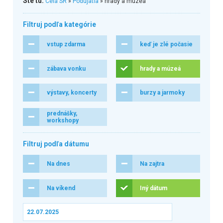
Ste tu:
Celá SR
»
Podujatia
» hrady a múzeá
Filtruj podľa kategórie
vstup zdarma
keď je zlé počasie
zábava vonku
hrady a múzeá
výstavy, koncerty
burzy a jarmoky
prednášky,
workshopy
Filtruj podľa dátumu
Na dnes
Na zajtra
Na víkend
Iný dátum