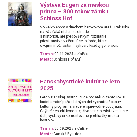
Výstava Eugen za maskou
princa – 300 rokov zámku
Schloss Hof
Vo veľkolepom vidieckom barokovom areáli Rakúska
na vás čaká nielen stretnutie
s históriou, ale predovšetkým rozsiahle
priestranstvo v očarujúcej prírode, ktoré
svojimi možnosťami vyhovie každej generácii.
Termín:
02.11.2025 a ďalšie
Mesto:
Schloss Hof (AT)
Banskobystrické kultúrne leto
2025
Leto v Banskej Bystrici bude bohaté! Aj tento rok si
budete môcť počas letných dní vychutnať pestrý
kultúrny program a viaceré sprievodné podujatia.
Chýbať nebudú koncerty, divadelné predstavenia pre
deti, výstavy či komentované prehliadky mesta i
kostolov.
Termín:
30.09.2025 a ďalšie
Mesto:
Banská Bystrica