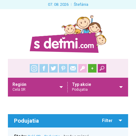
07. 08. 2026
Štefánia
+
Región
Typ akcie
Celá SR
Podujatia
Podujatia
Filter