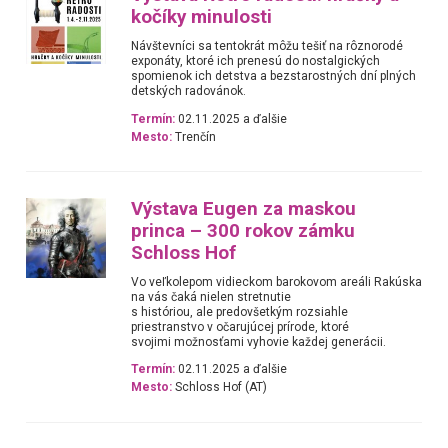
kočíky minulosti
Návštevníci sa tentokrát môžu tešiť na rôznorodé
exponáty, ktoré ich prenesú do nostalgických
spomienok ich detstva a bezstarostných dní plných
detských radovánok.
Termín:
02.11.2025 a ďalšie
Mesto:
Trenčín
Výstava Eugen za maskou
princa – 300 rokov zámku
Schloss Hof
Vo veľkolepom vidieckom barokovom areáli Rakúska
na vás čaká nielen stretnutie
s históriou, ale predovšetkým rozsiahle
priestranstvo v očarujúcej prírode, ktoré
svojimi možnosťami vyhovie každej generácii.
Termín:
02.11.2025 a ďalšie
Mesto:
Schloss Hof (AT)