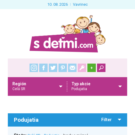
10. 08. 2026
Vavrinec
+
Región
Typ akcie
Celá SR
Podujatia
Podujatia
Filter