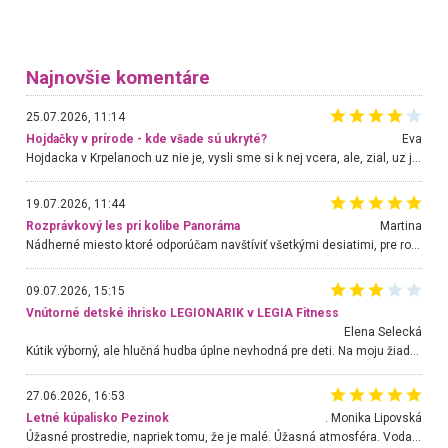
Najnovšie komentáre
25.07.2026, 11:14
Hojdačky v prírode - kde všade sú ukryté?
Eva
Hojdacka v Krpelanoch uz nie je, vysli sme si k nej vcera, ale, zial, uz je znicena. Ak sem planujete cestu len kvoli hojdacke, mozete si ju usetrit. Krasny vyhlad je tu vsak aj bez hojdacky :-)
19.07.2026, 11:44
Rozprávkový les pri kolibe Panoráma
Martina
Nádherné miesto ktoré odporúčam navštíviť všetkými desiatimi, pre rodiny s deťmi, dôchodcom... Proste a jednoducho ozaj rozprávkový les.. určite ešte prídeme. Odniesli sme si na pamiatku krásne tričká,
09.07.2026, 15:15
Vnútorné detské ihrisko LEGIONARIK v LEGIA Fitness
Elena Selecká
Kútik výborný, ale hlučná hudba úplne nevhodná pre deti. Na moju žiadosť o aspoň sušenie nereagovali.
27.06.2026, 16:53
Letné kúpalisko Pezinok
. Monika Lipovská
Úžasné prostredie, napriek tomu, že je malé. Úžasná atmosféra. Voda fantastická a nádherná. Ľudí je pomerne veľa, ale su mili a ohľaduplní. Je veľmi zaujímavé sledovať, ako dokážu spolu športovať cudzí ľudia a bez ohľadu na vek. Vládne tu pohoda. Vnuka neviem dostať z vody. Ďakujem za krásny deň . Urcite sa sem vrátim. Jediný problém je s parkovaním, ale aj ten sa mi podarilo vyriešiť. Monika Bratislava