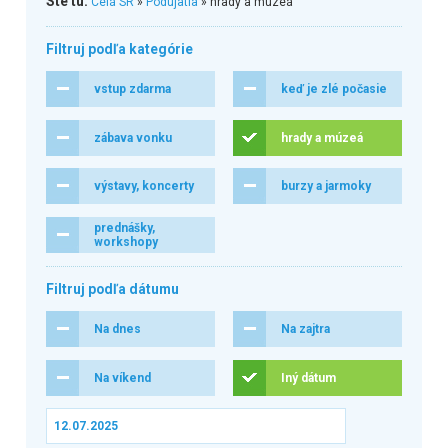
Ste tu:
Celá SR
»
Podujatia
» hrady a múzeá
Filtruj podľa kategórie
vstup zdarma
keď je zlé počasie
zábava vonku
hrady a múzeá
výstavy, koncerty
burzy a jarmoky
prednášky,
workshopy
Filtruj podľa dátumu
Na dnes
Na zajtra
Na víkend
Iný dátum