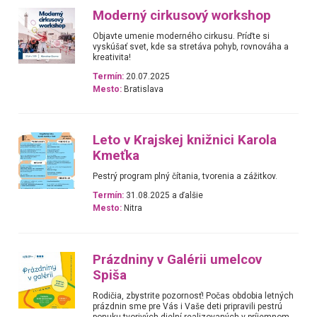
Moderný cirkusový workshop
Objavte umenie moderného cirkusu. Príďte si
vyskúšať svet, kde sa stretáva pohyb, rovnováha a
kreativita!
Termín:
20.07.2025
Mesto:
Bratislava
Leto v Krajskej knižnici Karola
Kmeťka
Pestrý program plný čítania, tvorenia a zážitkov.
Termín:
31.08.2025 a ďalšie
Mesto:
Nitra
Prázdniny v Galérii umelcov
Spiša
Rodičia, zbystrite pozornosť! Počas obdobia letných
prázdnin sme pre Vás i Vaše deti pripravili pestrú
ponuku tvorivých dielní realizovaných v príjemnom