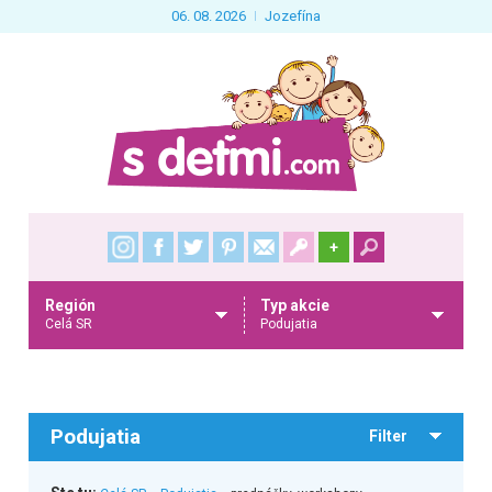
06. 08. 2026
Jozefína
+
Región
Typ akcie
Celá SR
Podujatia
Podujatia
Filter