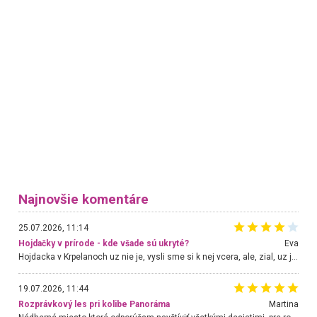
Najnovšie komentáre
25.07.2026, 11:14
Hojdačky v prírode - kde všade sú ukryté?
Eva
Hojdacka v Krpelanoch uz nie je, vysli sme si k nej vcera, ale, zial, uz je znicena. Ak sem planujete cestu len kvoli hojdacke, mozete si ju usetrit. Krasny vyhlad je tu vsak aj bez hojdacky :-)
19.07.2026, 11:44
Rozprávkový les pri kolibe Panoráma
Martina