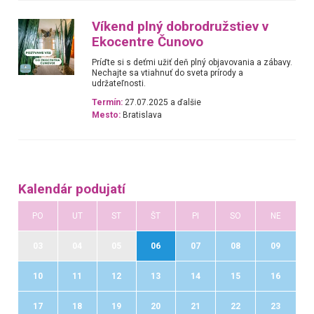
Víkend plný dobrodružstiev v
Ekocentre Čunovo
Príďte si s deťmi užiť deň plný objavovania a zábavy.
Nechajte sa vtiahnuť do sveta prírody a
udržateľnosti.
Termín:
27.07.2025 a ďalšie
Mesto:
Bratislava
Kalendár podujatí
PO
UT
ST
ŠT
PI
SO
NE
03
04
05
06
07
08
09
10
11
12
13
14
15
16
17
18
19
20
21
22
23