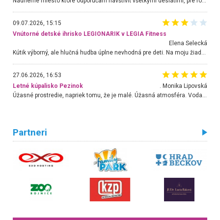
Nádherné miesto ktoré odporúčam navštíviť všetkými desiatimi, pre rodiny s deťmi, dôchodcom... Proste a jednoducho ozaj rozprávkový les.. určite ešte prídeme. Odniesli sme si na pamiatku krásne tričká,
09.07.2026, 15:15
Vnútorné detské ihrisko LEGIONARIK v LEGIA Fitness
Elena Selecká
Kútik výborný, ale hlučná hudba úplne nevhodná pre deti. Na moju žiadosť o aspoň sušenie nereagovali.
27.06.2026, 16:53
Letné kúpalisko Pezinok
. Monika Lipovská
Úžasné prostredie, napriek tomu, že je malé. Úžasná atmosféra. Voda fantastická a nádherná. Ľudí je pomerne veľa, ale su mili a ohľaduplní. Je veľmi zaujímavé sledovať, ako dokážu spolu športovať cudzí ľudia a bez ohľadu na vek. Vládne tu pohoda. Vnuka neviem dostať z vody. Ďakujem za krásny deň . Urcite sa sem vrátim. Jediný problém je s parkovaním, ale aj ten sa mi podarilo vyriešiť. Monika Bratislava
Partneri