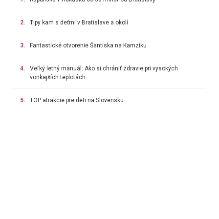
2.
Tipy kam s deťmi v Bratislave a okolí
3.
Fantastické otvorenie Šantiska na Kamzíku
4.
Veľký letný manuál: Ako si chrániť zdravie pri vysokých
vonkajších teplotách
5.
TOP atrakcie pre deti na Slovensku