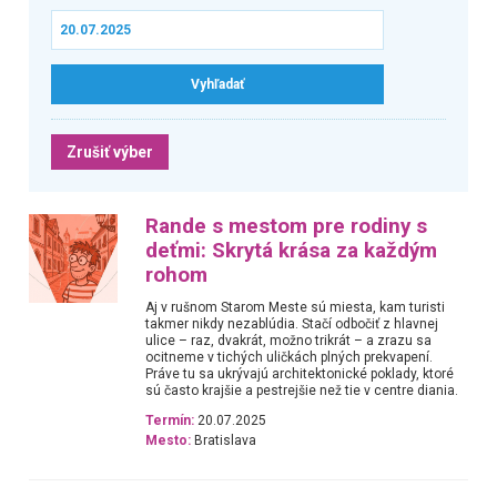
Zrušiť výber
Rande s mestom pre rodiny s
deťmi: Skrytá krása za každým
rohom
Aj v rušnom Starom Meste sú miesta, kam turisti
takmer nikdy nezablúdia. Stačí odbočiť z hlavnej
ulice – raz, dvakrát, možno trikrát – a zrazu sa
ocitneme v tichých uličkách plných prekvapení.
Práve tu sa ukrývajú architektonické poklady, ktoré
sú často krajšie a pestrejšie než tie v centre diania.
Termín:
20.07.2025
Mesto:
Bratislava