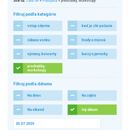
Ste tu:
Celá SR
»
Podujatia
» prednášky, workshopy
Filtruj podľa kategórie
vstup zdarma
keď je zlé počasie
zábava vonku
hrady a múzeá
výstavy, koncerty
burzy a jarmoky
prednášky,
workshopy
Filtruj podľa dátumu
Na dnes
Na zajtra
Na víkend
Iný dátum