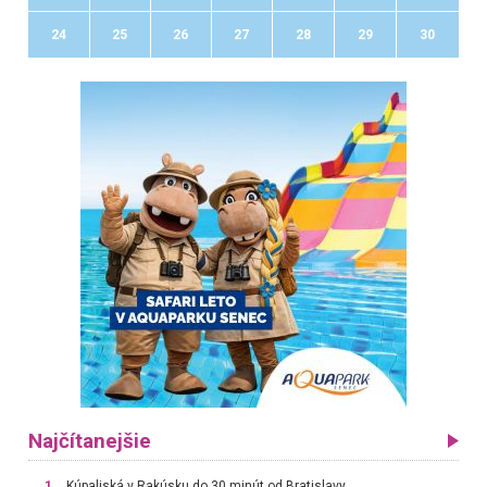
24
25
26
27
28
29
30
Najčítanejšie
1.
Kúpaliská v Rakúsku do 30 minút od Bratislavy