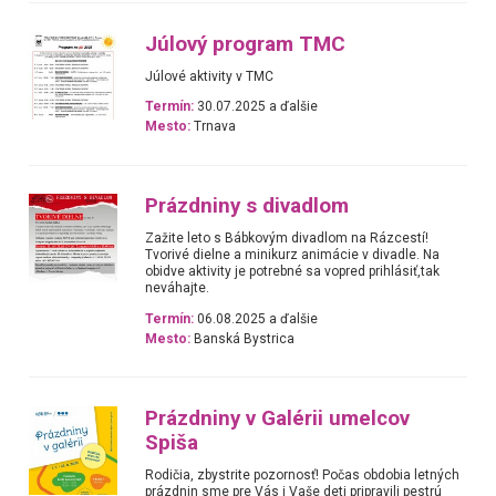
Júlový program TMC
Júlové aktivity v TMC
Termín:
30.07.2025 a ďalšie
Mesto:
Trnava
Prázdniny s divadlom
Zažite leto s Bábkovým divadlom na Rázcestí!
Tvorivé dielne a minikurz animácie v divadle. Na
obidve aktivity je potrebné sa vopred prihlásiť,tak
neváhajte.
Termín:
06.08.2025 a ďalšie
Mesto:
Banská Bystrica
Prázdniny v Galérii umelcov
Spiša
Rodičia, zbystrite pozornosť! Počas obdobia letných
prázdnin sme pre Vás i Vaše deti pripravili pestrú