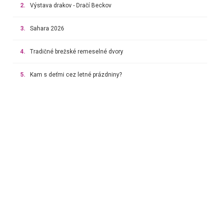
2.
Výstava drakov - Dračí Beckov
3.
Sahara 2026
4.
Tradičné brežské remeselné dvory
5.
Kam s deťmi cez letné prázdniny?