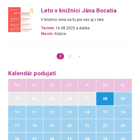
Leto v knižnici Jána Bocatia
V knižnici sme sa tu pre vás aj v lete
Termín:
16.08.2025 a ďalšie
Mesto:
Košice
1
2
»
Kalendár podujatí
PO
UT
ST
ŠT
PI
SO
NE
03
04
05
06
07
08
09
10
11
12
13
14
15
16
17
18
19
20
21
22
23
24
25
26
27
28
29
30