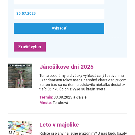
Zrušiť výber
Jánošíkove dni 2025
Tento populárny a divácky vyhľadávaný festival má
už tridsaťštyri rokov medzinárodný charakter, pričom
za ten čas sa na ňom predstavilo niekoľko desiatok
tisíc účinkujúcich z vyše 30 krajín sveta.
Termín:
03.08.2025 a ďalšie
Mesto:
Terchová
Leto v majolike
Robíte si plány na letné prázdniny? U nás budú každý