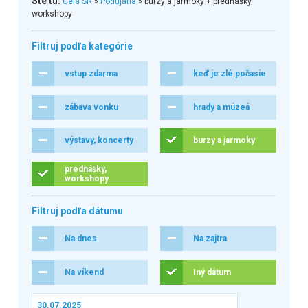
Ste tu:
Celá SR
»
Podujatia
» burzy a jarmoky + prednášky,
workshopy
Filtruj podľa kategórie
vstup zdarma
keď je zlé počasie
zábava vonku
hrady a múzeá
výstavy, koncerty
burzy a jarmoky
prednášky,
workshopy
Filtruj podľa dátumu
Na dnes
Na zajtra
Na víkend
Iný dátum