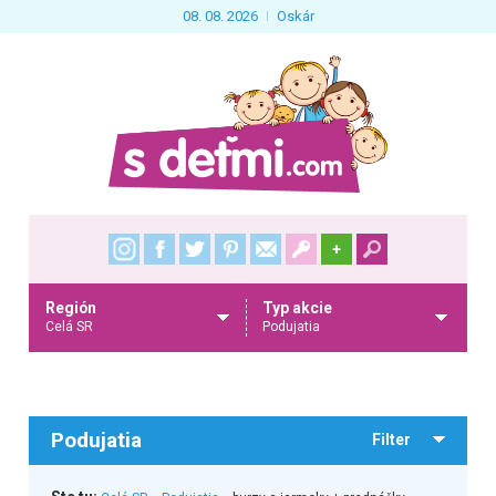
08. 08. 2026
Oskár
+
Región
Typ akcie
Celá SR
Podujatia
Podujatia
Filter