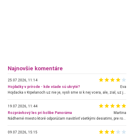
Najnovšie komentáre
25.07.2026, 11:14
Hojdačky v prírode - kde všade sú ukryté?
Eva
Hojdacka v Krpelanoch uz nie je, vysli sme si k nej vcera, ale, zial, uz je znicena. Ak sem planujete cestu len kvoli hojdacke, mozete si ju usetrit. Krasny vyhlad je tu vsak aj bez hojdacky :-)
19.07.2026, 11:44
Rozprávkový les pri kolibe Panoráma
Martina
Nádherné miesto ktoré odporúčam navštíviť všetkými desiatimi, pre rodiny s deťmi, dôchodcom... Proste a jednoducho ozaj rozprávkový les.. určite ešte prídeme. Odniesli sme si na pamiatku krásne tričká,
09.07.2026, 15:15