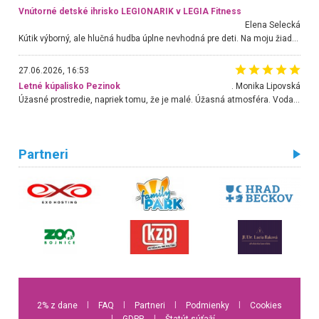
Vnútorné detské ihrisko LEGIONARIK v LEGIA Fitness
Elena Selecká
Kútik výborný, ale hlučná hudba úplne nevhodná pre deti. Na moju žiadosť o aspoň sušenie nereagovali.
27.06.2026, 16:53
Letné kúpalisko Pezinok
. Monika Lipovská
Úžasné prostredie, napriek tomu, že je malé. Úžasná atmosféra. Voda fantastická a nádherná. Ľudí je pomerne veľa, ale su mili a ohľaduplní. Je veľmi zaujímavé sledovať, ako dokážu spolu športovať cudzí ľudia a bez ohľadu na vek. Vládne tu pohoda. Vnuka neviem dostať z vody. Ďakujem za krásny deň . Urcite sa sem vrátim. Jediný problém je s parkovaním, ale aj ten sa mi podarilo vyriešiť. Monika Bratislava
Partneri
2% z dane
l
FAQ
l
Partneri
l
Podmienky
l
Cookies