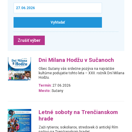
Zrušiť výber
Dni Milana Hodžu v Sučanoch
Obec Sučany vás srdečne pozýva na najväčšie
kultúrne podujatie tohto leta – XXII. ročník Dní Milana
Hodžu.
Termín:
27.06.2026
Mesto:
Sučany
Letné soboty na Trenčianskom
hrade
Zaži rytierov, sokoliarov, stredovek či antický Rím
naživo na Trenčianskom hrade!