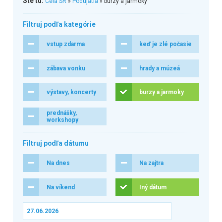
Ste tu:
Celá SR
»
Podujatia
» burzy a jarmoky
Filtruj podľa kategórie
vstup zdarma
keď je zlé počasie
zábava vonku
hrady a múzeá
výstavy, koncerty
burzy a jarmoky
prednášky,
workshopy
Filtruj podľa dátumu
Na dnes
Na zajtra
Na víkend
Iný dátum