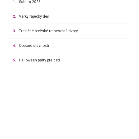
1.
Sahara 2026
2.
Veľký rajecký deň
3.
Tradičné brežské remeselné dvory
4.
Obecné slávnosti
5.
Halloween párty pre deti