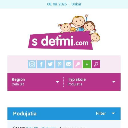
08. 08. 2026
Oskár
+
Región
Typ akcie
Celá SR
Podujatia
Podujatia
Filter