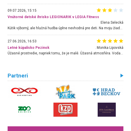
09.07.2026, 15:15
Vnútorné detské ihrisko LEGIONARIK v LEGIA Fitness
Elena Selecká
Kútik výborný, ale hlučná hudba úplne nevhodná pre deti. Na moju žiadosť o aspoň sušenie nereagovali.
27.06.2026, 16:53
Letné kúpalisko Pezinok
. Monika Lipovská
Úžasné prostredie, napriek tomu, že je malé. Úžasná atmosféra. Voda fantastická a nádherná. Ľudí je pomerne veľa, ale su mili a ohľaduplní. Je veľmi zaujímavé sledovať, ako dokážu spolu športovať cudzí ľudia a bez ohľadu na vek. Vládne tu pohoda. Vnuka neviem dostať z vody. Ďakujem za krásny deň . Urcite sa sem vrátim. Jediný problém je s parkovaním, ale aj ten sa mi podarilo vyriešiť. Monika Bratislava
Partneri