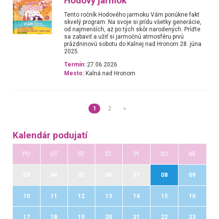
Hodový jarmok
Tento ročník Hodového jarmoku Vám ponúkne fakt
skvelý program. Na svoje si prídu všetky generácie,
od najmenších, až po tých skôr narodených. Príďte
sa zabaviť a užiť si jarmočnú atmosféru prvú
prázdninovú sobotu do Kalnej nad Hronom 28. júna
2025.
Termín:
27.06.2026
Mesto:
Kalná nad Hronom
1
2
»
Kalendár podujatí
PO
UT
ST
ŠT
PI
SO
NE
03
04
05
06
07
08
09
10
11
12
13
14
15
16
17
18
19
20
21
22
23