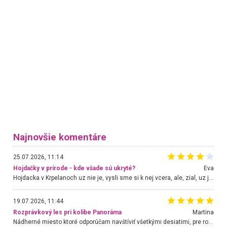
Najnovšie komentáre
25.07.2026, 11:14
Hojdačky v prírode - kde všade sú ukryté?
Eva
Hojdacka v Krpelanoch uz nie je, vysli sme si k nej vcera, ale, zial, uz je znicena. Ak sem planujete cestu len kvoli hojdacke, mozete si ju usetrit. Krasny vyhlad je tu vsak aj bez hojdacky :-)
19.07.2026, 11:44
Rozprávkový les pri kolibe Panoráma
Martina
Nádherné miesto ktoré odporúčam navštíviť všetkými desiatimi, pre rodiny s deťmi, dôchodcom... Proste a jednoducho ozaj rozprávkový les.. určite ešte prídeme. Odniesli sme si na pamiatku krásne tričká,