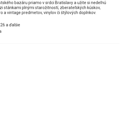
ského bazáru priamo v srdci Bratislavy a užite si nedeľnú
 stánkami plnými starožitností, zberateľských kúskov,
ro a vintage predmetov, vinylov či štýlových doplnkov.
26 a ďalšie
a