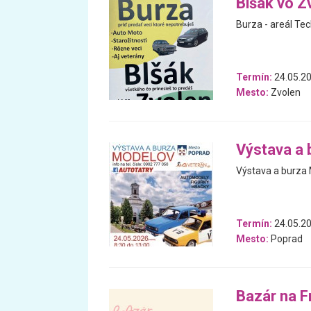
Blšák vo Z
Burza - areál Tec
Termín:
24.05.2
Mesto:
Zvolen
Výstava a
Výstava a burz
Termín:
24.05.2
Mesto:
Poprad
Bazár na 