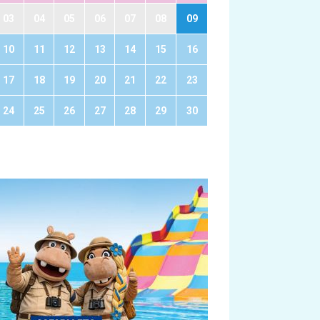
03
04
05
06
07
08
09
10
11
12
13
14
15
16
17
18
19
20
21
22
23
24
25
26
27
28
29
30