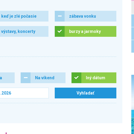
keď je zlé počasie
zábava vonku
výstavy, koncerty
burzy a jarmoky
ra
Na víkend
Iný dátum