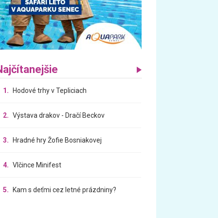
Najčítanejšie
1.
Hodové trhy v Tepliciach
2.
Výstava drakov - Dračí Beckov
3.
Hradné hry Žofie Bosniakovej
4.
Vlčince Minifest
5.
Kam s deťmi cez letné prázdniny?