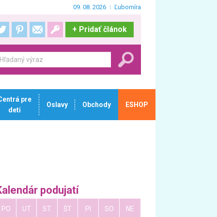
09. 08. 2026
Ľubomíra
+
Pridať článok
Centrá pre
Oslavy
Obchody
ESHOP
deti
Kalendár podujatí
PO
UT
ST
ŠT
PI
SO
NE