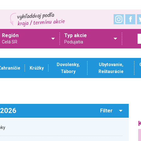
Región
Typ akcie
Celá SR
Podujatia
Dovolenky,
Ubytovanie,
Zahraničie
Krúžky
Tábory
Reštaurácie
.2026
Filter
oky