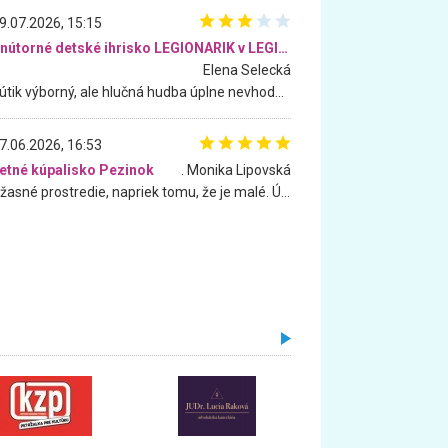
9.07.2026, 15:15
Vnútorné detské ihrisko LEGIONARIK v LEGIA Fitness
Elena Selecká
Kútik výborný, ale hlučná hudba úplne nevhodná pre deti. Na moju žiadosť o aspoň sušenie nereagovali.
7.06.2026, 16:53
etné kúpalisko Pezinok
. Monika Lipovská
Úžasné prostredie, napriek tomu, že je malé. Úžasná atmosféra. Voda fantastická a nádherná. Ľudí je pomerne veľa, ale su mili a ohľaduplní. Je veľmi zaujímavé sledovať, ako dokážu spolu športovať cudzí ľudia a bez ohľadu na vek. Vládne tu pohoda. Vnuka neviem dostať z vody. Ďakujem za krásny deň . Urcite sa sem vrátim. Jediný problém je s parkovaním, ale aj ten sa mi podarilo vyriešiť. Monika Bratislava