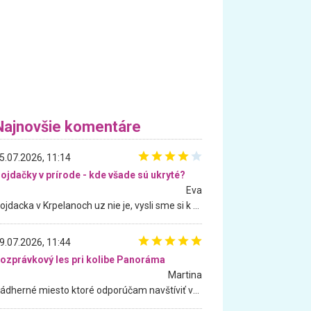
Najnovšie komentáre
5.07.2026, 11:14
ojdačky v prírode - kde všade sú ukryté?
Eva
Hojdacka v Krpelanoch uz nie je, vysli sme si k nej vcera, ale, zial, uz je znicena. Ak sem planujete cestu len kvoli hojdacke, mozete si ju usetrit. Krasny vyhlad je tu vsak aj bez hojdacky :-)
9.07.2026, 11:44
ozprávkový les pri kolibe Panoráma
Martina
Nádherné miesto ktoré odporúčam navštíviť všetkými desiatimi, pre rodiny s deťmi, dôchodcom... Proste a jednoducho ozaj rozprávkový les.. určite ešte prídeme. Odniesli sme si na pamiatku krásne tričká,