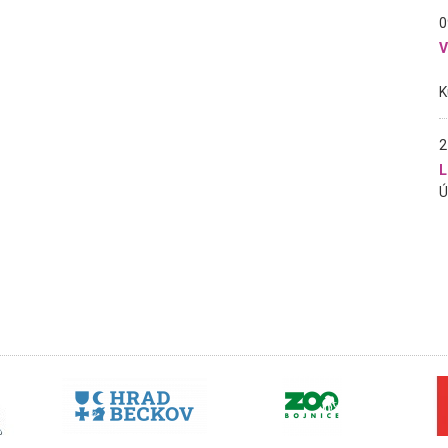
0
2
L