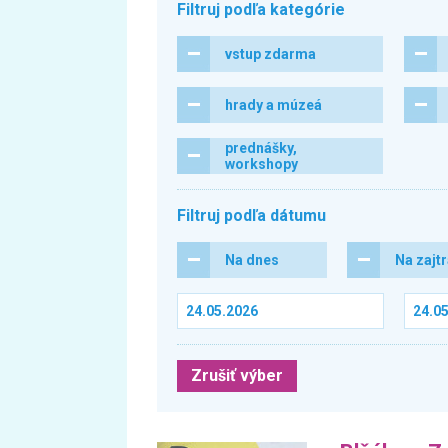
Filtruj podľa kategórie
vstup zdarma
hrady a múzeá
prednášky,
workshopy
Filtruj podľa dátumu
Na dnes
Na zajt
Zrušiť výber