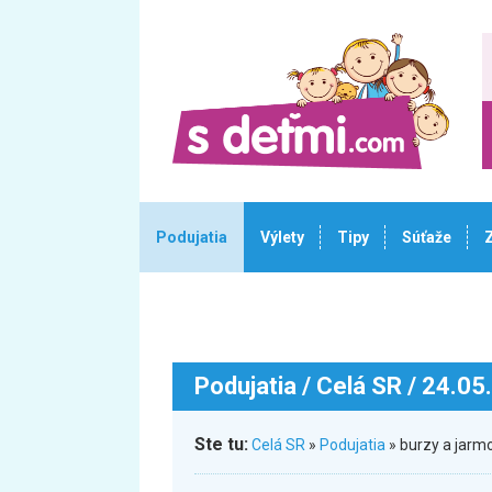
Podujatia
Výlety
Tipy
Súťaže
Podujatia
/ Celá SR / 24.05
Ste tu:
Celá SR
»
Podujatia
» burzy a jarm