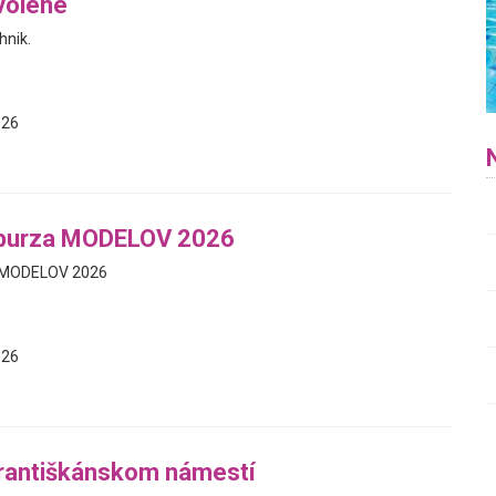
volene
hnik.
026
 burza MODELOV 2026
a MODELOV 2026
026
Františkánskom námestí