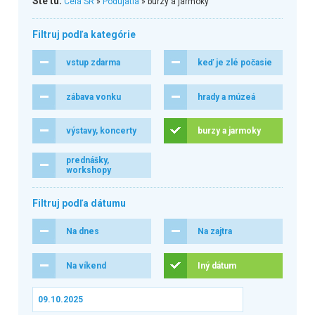
Ste tu:
Celá SR
»
Podujatia
» burzy a jarmoky
Filtruj podľa kategórie
vstup zdarma
keď je zlé počasie
zábava vonku
hrady a múzeá
výstavy, koncerty
burzy a jarmoky
prednášky,
workshopy
Filtruj podľa dátumu
Na dnes
Na zajtra
Na víkend
Iný dátum