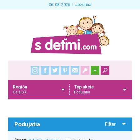
06. 08. 2026
Jozefína
+
Región
Typ akcie
Celá SR
Podujatia
Podujatia
Filter