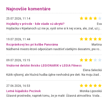
Najnovšie komentáre
25.07.2026, 11:14
Hojdačky v prírode - kde všade sú ukryté?
Eva
Hojdacka v Krpelanoch uz nie je, vysli sme si k nej vcera, ale, zial, uz je znicena. Ak sem planujete cestu len kvoli hojdacke, mozete si ju usetrit. Krasny vyhlad je tu vsak aj bez hojdacky :-)
19.07.2026, 11:44
Rozprávkový les pri kolibe Panoráma
Martina
Nádherné miesto ktoré odporúčam navštíviť všetkými desiatimi, pre rodiny s deťmi, dôchodcom... Proste a jednoducho ozaj rozprávkový les.. určite ešte prídeme. Odniesli sme si na pamiatku krásne tričká,
09.07.2026, 15:15
Vnútorné detské ihrisko LEGIONARIK v LEGIA Fitness
Elena Selecká
Kútik výborný, ale hlučná hudba úplne nevhodná pre deti. Na moju žiadosť o aspoň sušenie nereagovali.
27.06.2026, 16:53
Letné kúpalisko Pezinok
. Monika Lipovská
Úžasné prostredie, napriek tomu, že je malé. Úžasná atmosféra. Voda fantastická a nádherná. Ľudí je pomerne veľa, ale su mili a ohľaduplní. Je veľmi zaujímavé sledovať, ako dokážu spolu športovať cudzí ľudia a bez ohľadu na vek. Vládne tu pohoda. Vnuka neviem dostať z vody. Ďakujem za krásny deň . Urcite sa sem vrátim. Jediný problém je s parkovaním, ale aj ten sa mi podarilo vyriešiť. Monika Bratislava