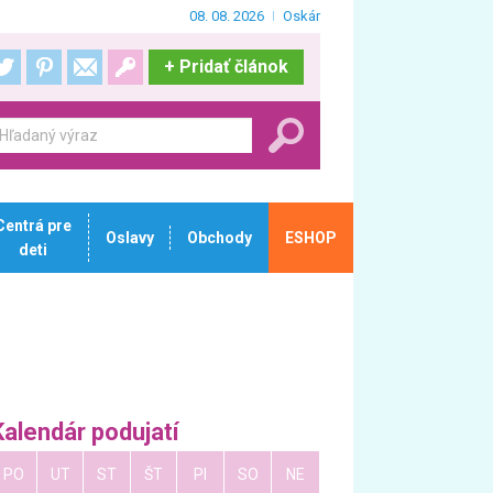
08. 08. 2026
Oskár
+
Pridať článok
Centrá pre
Oslavy
Obchody
ESHOP
deti
Kalendár podujatí
PO
UT
ST
ŠT
PI
SO
NE