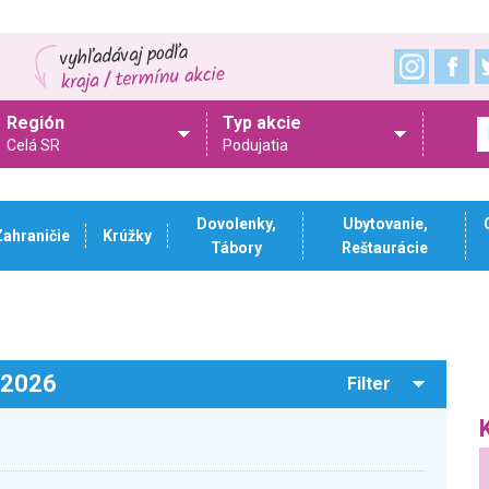
Región
Typ akcie
Celá SR
Podujatia
Dovolenky,
Ubytovanie,
Zahraničie
Krúžky
Tábory
Reštaurácie
.2026
Filter