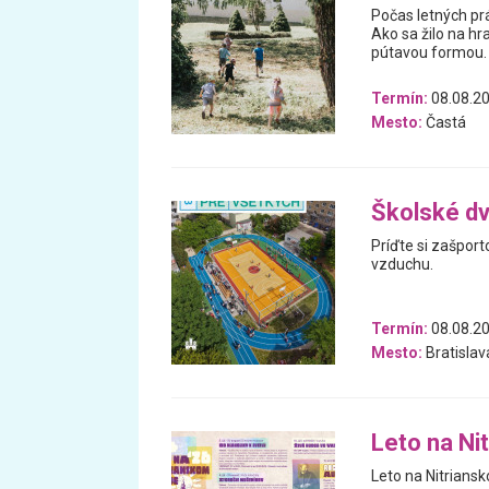
Počas letných prá
Ako sa žilo na hr
pútavou formou.
Termín:
08.08.20
Mesto:
Častá
Školské d
Príďte si zašport
vzduchu.
Termín:
08.08.20
Mesto:
Bratislav
Leto na Ni
Leto na Nitrians