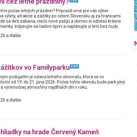
i cez letné prázdniny?
TOP
ťmi počas letných prázdnin? Pripravili sme pre vás výber
a výlety, atrakcie a zážitky po celom Slovensku aj za hranicami.
kde sa deti zabavia, niečo nové zažijú a domov si odnesú krásne
enky. Inšpirujte sa našimi tipmi a naplánujte si leto bez nudy.
26 a ďalšie
zážitkov vo Familyparku
TOP
ým podujatím je oslava letného slnovratu, ktorá sa vo
toční od 19. do 21. júna 2026. Počas tohto víkendu bude park plný
a výnimočnej atmosféry najdlhších dní v roku.
26 a ďalšie
hliadky na hrade Červený Kameň