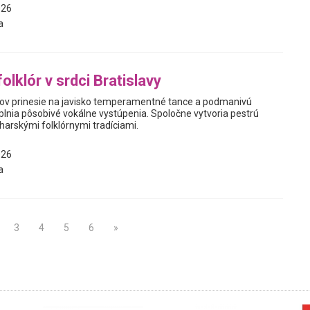
026
a
olklór v srdci Bratislavy
ov prinesie na javisko temperamentné tance a podmanivú
plnia pôsobivé vokálne vystúpenia. Spoločne vytvoria pestrú
harskými folklórnymi tradíciami.
026
a
3
4
5
6
»