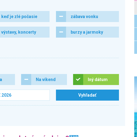
keď je zlé počasie
zábava vonku
výstavy, koncerty
burzy a jarmoky
ra
Na víkend
Iný dátum