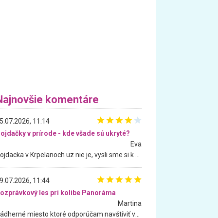
Najnovšie komentáre
5.07.2026, 11:14
ojdačky v prírode - kde všade sú ukryté?
Eva
Hojdacka v Krpelanoch uz nie je, vysli sme si k nej vcera, ale, zial, uz je znicena. Ak sem planujete cestu len kvoli hojdacke, mozete si ju usetrit. Krasny vyhlad je tu vsak aj bez hojdacky :-)
9.07.2026, 11:44
ozprávkový les pri kolibe Panoráma
Martina
Nádherné miesto ktoré odporúčam navštíviť všetkými desiatimi, pre rodiny s deťmi, dôchodcom... Proste a jednoducho ozaj rozprávkový les.. určite ešte prídeme. Odniesli sme si na pamiatku krásne tričká,