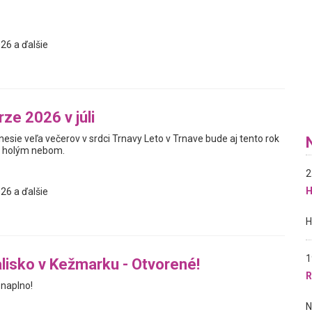
26 a ďalšie
ze 2026 v júli
nesie veľa večerov v srdci Trnavy Leto v Trnave bude aj tento rok
od holým nebom.
2
H
26 a ďalšie
1
lisko v Kežmarku - Otvorené!
R
naplno!