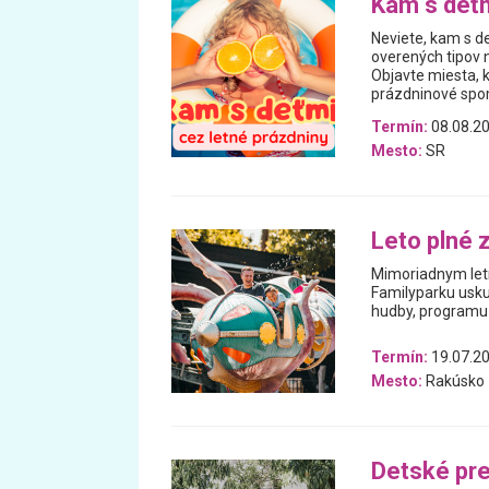
Kam s deťm
Neviete, kam s de
overených tipov n
Objavte miesta, 
prázdninové spomi
Termín:
08.08.20
Mesto:
SR
Leto plné 
Mimoriadnym letn
Familyparku usku
hudby, programu 
Termín:
19.07.20
Mesto:
Rakúsko
Detské pre