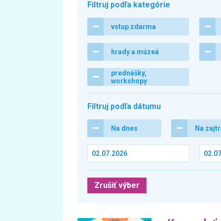
Filtruj podľa kategórie
vstup zdarma
hrady a múzeá
prednášky,
workshopy
Filtruj podľa dátumu
Na dnes
Na zajt
Zrušiť výber