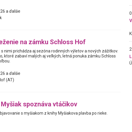
26 a ďalšie
0
k
eženie na zámku Schloss Hof
2
 s nimi prichádza aj sezóna rodinných výletov a nových zážitkov.
o, ktoré zabaví malých aj veľkých, letná ponuka zámku Schloss
L
oľbou.
26 a ďalšie
of (AT)
 Myšiak spoznáva vtáčikov
bjavovanie s myšiakom z knihy Myšiakova plavba po rieke.