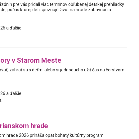
zdnin pre vás pridali viac termínov obľúbenej detskej prehliadky
ade, počas ktorej deti spoznajú život na hrade zábavnou a
26 a ďalšie
vory v Starom Meste
ovať, zahrať sa s deťmi alebo si jednoducho užiť čas na čerstvom
26 a ďalšie
a
trianskom hrade
kom hrade 2026 prináša opäť bohatý kultúrny program.