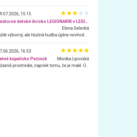
9.07.2026, 15:15
Vnútorné detské ihrisko LEGIONARIK v LEGIA Fitness
Elena Selecká
Kútik výborný, ale hlučná hudba úplne nevhodná pre deti. Na moju žiadosť o aspoň sušenie nereagovali.
7.06.2026, 16:53
etné kúpalisko Pezinok
. Monika Lipovská
Úžasné prostredie, napriek tomu, že je malé. Úžasná atmosféra. Voda fantastická a nádherná. Ľudí je pomerne veľa, ale su mili a ohľaduplní. Je veľmi zaujímavé sledovať, ako dokážu spolu športovať cudzí ľudia a bez ohľadu na vek. Vládne tu pohoda. Vnuka neviem dostať z vody. Ďakujem za krásny deň . Urcite sa sem vrátim. Jediný problém je s parkovaním, ale aj ten sa mi podarilo vyriešiť. Monika Bratislava