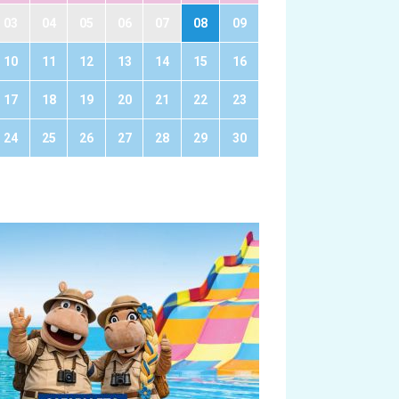
03
04
05
06
07
08
09
10
11
12
13
14
15
16
17
18
19
20
21
22
23
24
25
26
27
28
29
30