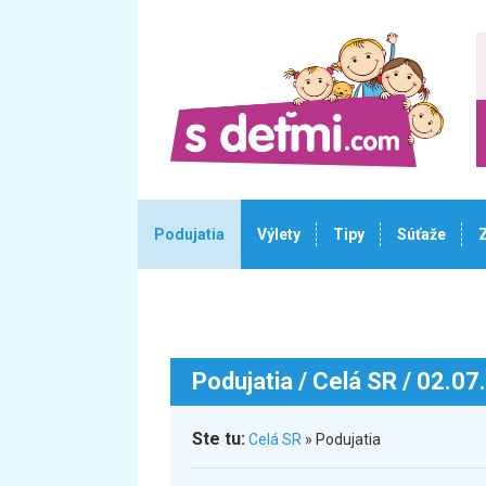
Podujatia
Výlety
Tipy
Súťaže
Podujatia
/ Celá SR / 02.07
Ste tu:
Celá SR
» Podujatia