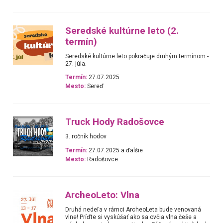
Seredské kultúrne leto (2.
termín)
Seredské kultúrne leto pokračuje druhým termínom -
27. júla.
Termín:
27.07.2025
Mesto:
Sereď
Truck Hody Radošovce
3. ročník hodov
Termín:
27.07.2025 a ďalšie
Mesto:
Radošovce
ArcheoLeto: Vlna
Druhá nedeľa v rámci ArcheoLeta bude venovaná
vlne! Príďte si vyskúšať ako sa ovčia vlna češe a