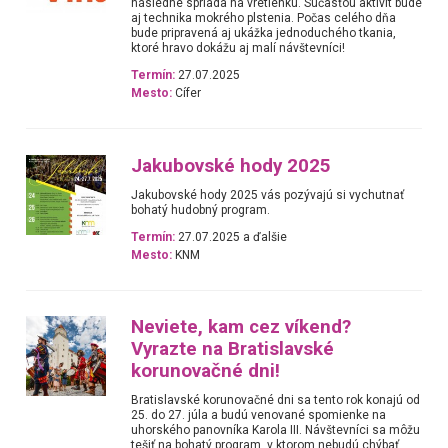
následne spriada na vretienku. Súčasťou aktivít bude
aj technika mokrého plstenia. Počas celého dňa
bude pripravená aj ukážka jednoduchého tkania,
ktoré hravo dokážu aj malí návštevníci!
Termín:
27.07.2025
Mesto:
Cífer
Jakubovské hody 2025
Jakubovské hody 2025 vás pozývajú si vychutnať
bohatý hudobný program.
Termín:
27.07.2025 a ďalšie
Mesto:
KNM
Neviete, kam cez víkend?
Vyrazte na Bratislavské
korunovačné dni!
Bratislavské korunovačné dni sa tento rok konajú od
25. do 27. júla a budú venované spomienke na
uhorského panovníka Karola III. Návštevníci sa môžu
tešiť na bohatý program, v ktorom nebudú chýbať