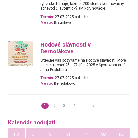
rytierske turnaje, takmer 200-členný korunovačný
sprievod či autentický akt korunovácie.
Termín:
27.07.2025 a ďalšie
Mesto:
Bratislava
Hodové slávnosti v
Bernolákove
Srdečne vás pozývame na Hodové slávnosti, ktoré
sa budú konať 25. - 27. júla 2025 v Športovom areáli
Jána Popluhára.
Termín:
27.07.2025 a ďalšie
Mesto:
Bernolákovo
1
2
3
4
5
»
Kalendár podujatí
PO
UT
ST
ŠT
PI
SO
NE