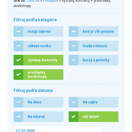
Ste tu:
Celá SR
»
Podujatia
» výstavy, koncerty + prednášky,
workshopy
Filtruj podľa kategórie
vstup zdarma
keď je zlé počasie
zábava vonku
hrady a múzeá
výstavy, koncerty
burzy a jarmoky
prednášky,
workshopy
Filtruj podľa dátumu
Na dnes
Na zajtra
Na víkend
Iný dátum