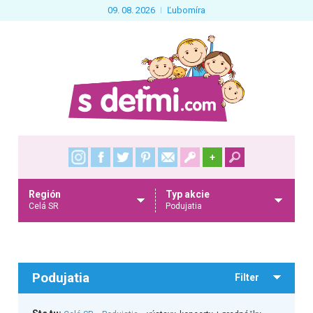
09. 08. 2026
Ľubomíra
+
Región
Typ akcie
Celá SR
Podujatia
Podujatia
Filter