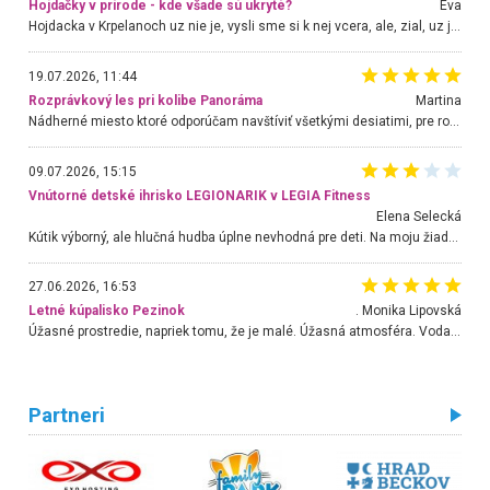
Hojdačky v prírode - kde všade sú ukryté?
Eva
Hojdacka v Krpelanoch uz nie je, vysli sme si k nej vcera, ale, zial, uz je znicena. Ak sem planujete cestu len kvoli hojdacke, mozete si ju usetrit. Krasny vyhlad je tu vsak aj bez hojdacky :-)
19.07.2026, 11:44
Rozprávkový les pri kolibe Panoráma
Martina
Nádherné miesto ktoré odporúčam navštíviť všetkými desiatimi, pre rodiny s deťmi, dôchodcom... Proste a jednoducho ozaj rozprávkový les.. určite ešte prídeme. Odniesli sme si na pamiatku krásne tričká,
09.07.2026, 15:15
Vnútorné detské ihrisko LEGIONARIK v LEGIA Fitness
Elena Selecká
Kútik výborný, ale hlučná hudba úplne nevhodná pre deti. Na moju žiadosť o aspoň sušenie nereagovali.
27.06.2026, 16:53
Letné kúpalisko Pezinok
. Monika Lipovská
Úžasné prostredie, napriek tomu, že je malé. Úžasná atmosféra. Voda fantastická a nádherná. Ľudí je pomerne veľa, ale su mili a ohľaduplní. Je veľmi zaujímavé sledovať, ako dokážu spolu športovať cudzí ľudia a bez ohľadu na vek. Vládne tu pohoda. Vnuka neviem dostať z vody. Ďakujem za krásny deň . Urcite sa sem vrátim. Jediný problém je s parkovaním, ale aj ten sa mi podarilo vyriešiť. Monika Bratislava
Partneri