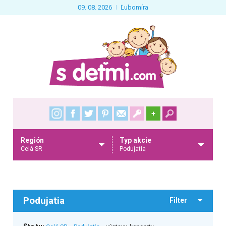
09. 08. 2026
Ľubomíra
+
Región
Typ akcie
Celá SR
Podujatia
Podujatia
Filter