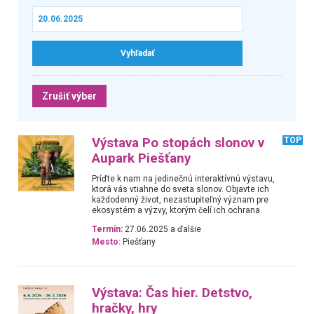
Zrušiť výber
Výstava Po stopách slonov v
TOP
Aupark Piešťany
Príďte k nam na jedinečnú interaktívnú výstavu,
ktorá vás vtiahne do sveta slonov. Objavte ich
každodenný život, nezastupiteľný význam pre
ekosystém a výzvy, ktorým čelí ich ochrana.
Termín:
27.06.2025 a ďalšie
Mesto:
Piešťany
Výstava: Čas hier. Detstvo,
hračky, hry