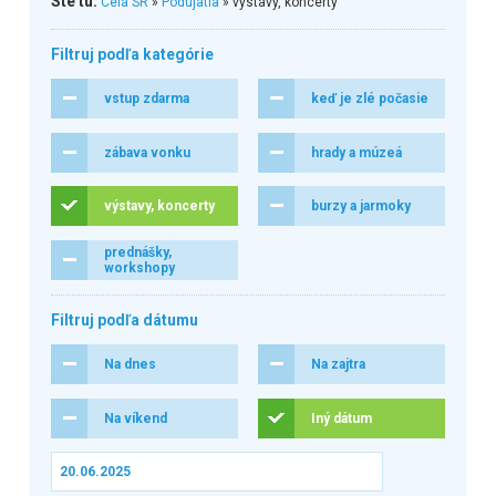
Ste tu:
Celá SR
»
Podujatia
» výstavy, koncerty
Filtruj podľa kategórie
vstup zdarma
keď je zlé počasie
zábava vonku
hrady a múzeá
výstavy, koncerty
burzy a jarmoky
prednášky,
workshopy
Filtruj podľa dátumu
Na dnes
Na zajtra
Na víkend
Iný dátum