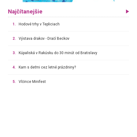
Najčítanejšie
1.
Hodové trhy v Tepliciach
2.
Výstava drakov - Dračí Beckov
3.
Kúpaliská v Rakúsku do 30 minút od Bratislavy
4.
Kam s deťmi cez letné prázdniny?
5.
Vlčince Minifest