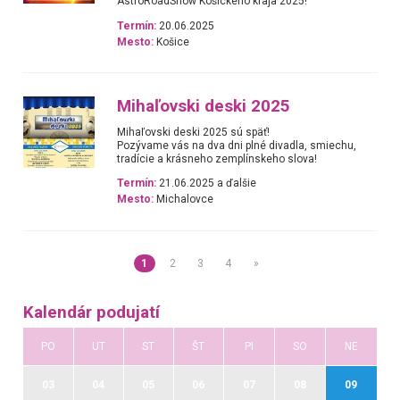
AstroRoadShow Košického kraja 2025!
Termín:
20.06.2025
Mesto:
Košice
Mihaľovski deski 2025
Mihaľovski deski 2025 sú späť!
Pozývame vás na dva dni plné divadla, smiechu,
tradície a krásneho zemplínskeho slova!
Termín:
21.06.2025 a ďalšie
Mesto:
Michalovce
1
2
3
4
»
Kalendár podujatí
PO
UT
ST
ŠT
PI
SO
NE
03
04
05
06
07
08
09