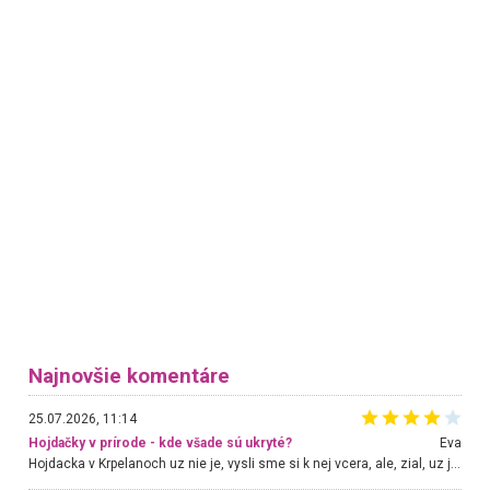
Najnovšie komentáre
25.07.2026, 11:14
Hojdačky v prírode - kde všade sú ukryté?
Eva
Hojdacka v Krpelanoch uz nie je, vysli sme si k nej vcera, ale, zial, uz je znicena. Ak sem planujete cestu len kvoli hojdacke, mozete si ju usetrit. Krasny vyhlad je tu vsak aj bez hojdacky :-)