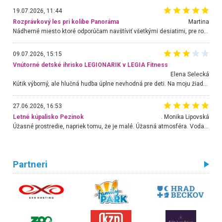
19.07.2026, 11:44
Rozprávkový les pri kolibe Panoráma
Martina
Nádherné miesto ktoré odporúčam navštíviť všetkými desiatimi, pre rodiny s deťmi, dôchodcom... Proste a jednoducho ozaj rozprávkový les.. určite ešte prídeme. Odniesli sme si na pamiatku krásne tričká,
09.07.2026, 15:15
Vnútorné detské ihrisko LEGIONARIK v LEGIA Fitness
Elena Selecká
Kútik výborný, ale hlučná hudba úplne nevhodná pre deti. Na moju žiadosť o aspoň sušenie nereagovali.
27.06.2026, 16:53
Letné kúpalisko Pezinok
. Monika Lipovská
Úžasné prostredie, napriek tomu, že je malé. Úžasná atmosféra. Voda fantastická a nádherná. Ľudí je pomerne veľa, ale su mili a ohľaduplní. Je veľmi zaujímavé sledovať, ako dokážu spolu športovať cudzí ľudia a bez ohľadu na vek. Vládne tu pohoda. Vnuka neviem dostať z vody. Ďakujem za krásny deň . Urcite sa sem vrátim. Jediný problém je s parkovaním, ale aj ten sa mi podarilo vyriešiť. Monika Bratislava
Partneri