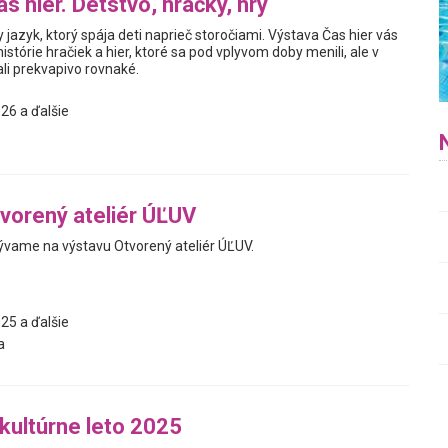
s hier. Detstvo, hračky, hry
y jazyk, ktorý spája deti naprieč storočiami. Výstava Čas hier vás
istórie hračiek a hier, ktoré sa pod vplyvom doby menili, ale v
i prekvapivo rovnaké.
26 a ďalšie
vorený ateliér ÚĽUV
vame na výstavu Otvorený ateliér ÚĽUV.
25 a ďalšie
a
 kultúrne leto 2025