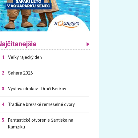
Najčítanejšie
1.
Veľký rajecký deň
2.
Sahara 2026
3.
Výstava drakov - Dračí Beckov
4.
Tradičné brežské remeselné dvory
5.
Fantastické otvorenie Šantiska na
Kamzíku