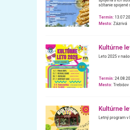
spojená s ich sú
sčítanie spojené 
Termín:
13.07.20
Mesto:
Zázrivá
Kultúrne l
Leto 2025 v našo
Termín:
24.08.20
Mesto:
Trebišov
Kultúrne l
Letný program v 