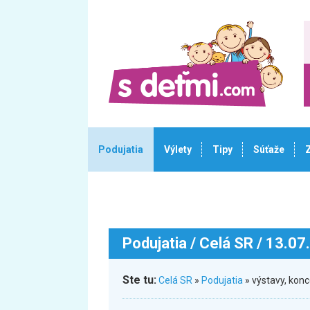
Podujatia
Výlety
Tipy
Súťaže
Podujatia
/ Celá SR / 13.07
Ste tu:
Celá SR
»
Podujatia
» výstavy, konc