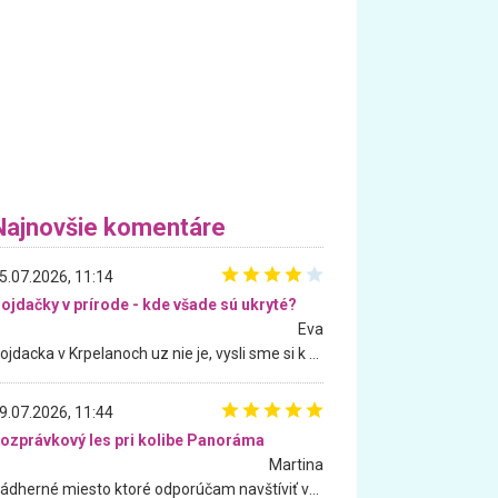
Najnovšie komentáre
5.07.2026, 11:14
ojdačky v prírode - kde všade sú ukryté?
Eva
Hojdacka v Krpelanoch uz nie je, vysli sme si k nej vcera, ale, zial, uz je znicena. Ak sem planujete cestu len kvoli hojdacke, mozete si ju usetrit. Krasny vyhlad je tu vsak aj bez hojdacky :-)
9.07.2026, 11:44
ozprávkový les pri kolibe Panoráma
Martina
Nádherné miesto ktoré odporúčam navštíviť všetkými desiatimi, pre rodiny s deťmi, dôchodcom... Proste a jednoducho ozaj rozprávkový les.. určite ešte prídeme. Odniesli sme si na pamiatku krásne tričká,