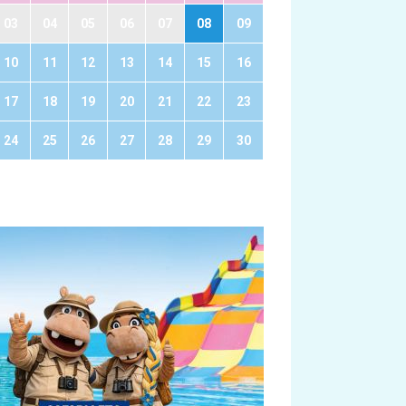
03
04
05
06
07
08
09
10
11
12
13
14
15
16
17
18
19
20
21
22
23
24
25
26
27
28
29
30