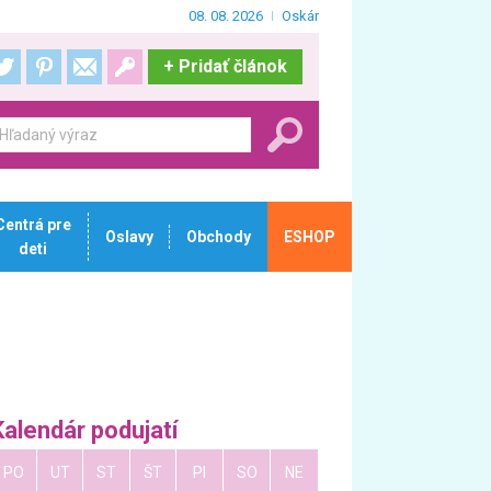
08. 08. 2026
Oskár
+
Pridať článok
Centrá pre
Oslavy
Obchody
ESHOP
deti
Kalendár podujatí
PO
UT
ST
ŠT
PI
SO
NE