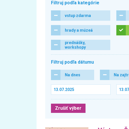
Filtruj podľa kategórie
vstup zdarma
hrady a múzeá
prednášky,
workshopy
Filtruj podľa dátumu
Na dnes
Na zajt
Zrušiť výber