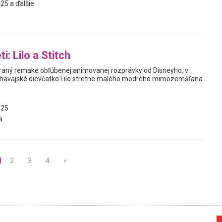
25 a ďalšie
i: Lilo a Stitch
e hraný remake obľúbenej animovanej rozprávky od Disneyho, v
havajské dievčatko Lilo stretne malého modrého mimozemšťana
025
a
2
3
4
»