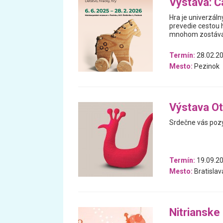
Výstava: Ča
Hra je univerzáln
prevedie cestou h
mnohom zostával
Termín:
28.02.20
Mesto:
Pezinok
Výstava Ot
Srdečne vás pozý
Termín:
19.09.20
Mesto:
Bratislav
Nitrianske