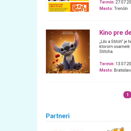
Termín:
27.07.20
Mesto:
Trenčín
Kino pre det
„Lilo a Stitch“ j
ktorom osamelé 
Stitcha.
Termín:
13.07.2
Mesto:
Bratislav
1
Partneri