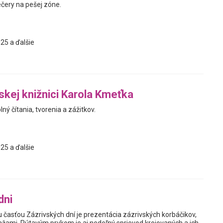
ečery na pešej zóne.
25 a ďalšie
jskej knižnici Karola Kmeťka
ný čítania, tvorenia a zážitkov.
25 a ďalšie
dni
 časťou Zázrivských dní je prezentácia zázrivských korbáčikov,