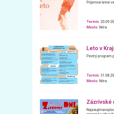
Príjemné letné v
Termín:
20.09.20
Mesto:
Nitra
Leto v Kra
Pestrý program pl
Termín:
31.08.20
Mesto:
Nitra
Zázrivské 
Najzaujímavejšou