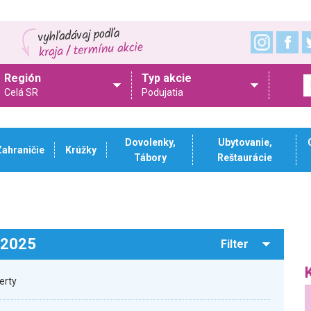
Región
Typ akcie
Celá SR
Podujatia
Dovolenky,
Ubytovanie,
Zahraničie
Krúžky
Tábory
Reštaurácie
.2025
Filter
erty