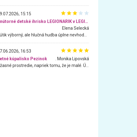
9.07.2026, 15:15
Vnútorné detské ihrisko LEGIONARIK v LEGIA Fitness
Elena Selecká
Kútik výborný, ale hlučná hudba úplne nevhodná pre deti. Na moju žiadosť o aspoň sušenie nereagovali.
7.06.2026, 16:53
etné kúpalisko Pezinok
. Monika Lipovská
Úžasné prostredie, napriek tomu, že je malé. Úžasná atmosféra. Voda fantastická a nádherná. Ľudí je pomerne veľa, ale su mili a ohľaduplní. Je veľmi zaujímavé sledovať, ako dokážu spolu športovať cudzí ľudia a bez ohľadu na vek. Vládne tu pohoda. Vnuka neviem dostať z vody. Ďakujem za krásny deň . Urcite sa sem vrátim. Jediný problém je s parkovaním, ale aj ten sa mi podarilo vyriešiť. Monika Bratislava