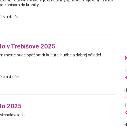
ťažami. Pútavým prvkom je aj nedeľný sprievod krojovaných a ich
so zápisom do kroniky.
25 a ďalšie
eto v Trebišove 2025
m meste bude opäť patriť kultúre, hudbe a dobrej nálade!
2
25 a ďalšie
H
eto 2025
1
R
Michalovciach