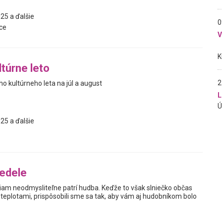
25 a ďalšie
0
ce
ltúrne leto
2
o kultúrneho leta na júl a august
L
25 a ďalšie
edele
am neodmysliteľne patrí hudba. Keďže to však slniečko občas
 teplotami, prispôsobili sme sa tak, aby vám aj hudobníkom bolo