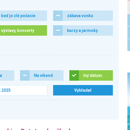
keď je zlé počasie
zábava vonku
výstavy, koncerty
burzy a jarmoky
ra
Na víkend
Iný dátum