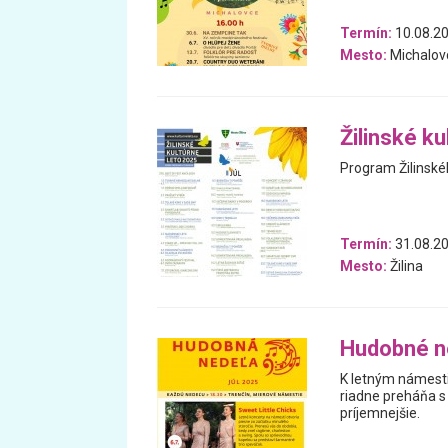
Termín:
10.08.20
Mesto:
Michalov
Žilinské ku
Program Žilinskéh
Termín:
31.08.20
Mesto:
Žilina
Hudobné n
K letným námesti
riadne preháňa s
príjemnejšie.