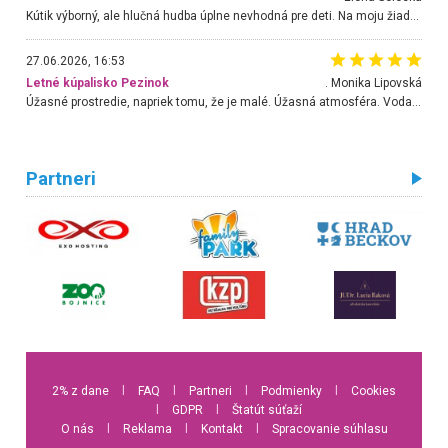
Kútik výborný, ale hlučná hudba úplne nevhodná pre deti. Na moju žiadosť o aspoň sušenie nereagovali.
27.06.2026, 16:53
Letné kúpalisko Pezinok
. Monika Lipovská
Úžasné prostredie, napriek tomu, že je malé. Úžasná atmosféra. Voda fantastická a nádherná. Ľudí je pomerne veľa, ale su mili a ohľaduplní. Je veľmi zaujímavé sledovať, ako dokážu spolu športovať cudzí ľudia a bez ohľadu na vek. Vládne tu pohoda. Vnuka neviem dostať z vody. Ďakujem za krásny deň . Urcite sa sem vrátim. Jediný problém je s parkovaním, ale aj ten sa mi podarilo vyriešiť. Monika Bratislava
Partneri
2% z dane
l
FAQ
l
Partneri
l
Podmienky
l
Cookies
l
GDPR
l
Štatút súťaží
O nás
l
Reklama
l
Kontakt
l
Spracovanie súhlasu