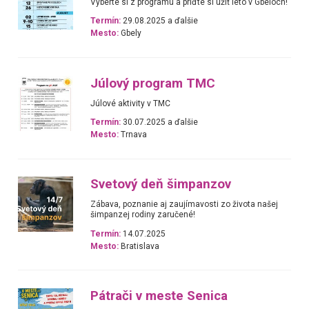
Vyberte si z programu a príďte si užiť leto v Gbeloch!
Termín:
29.08.2025 a ďalšie
Mesto:
Gbely
Júlový program TMC
Júlové aktivity v TMC
Termín:
30.07.2025 a ďalšie
Mesto:
Trnava
Svetový deň šimpanzov
Zábava, poznanie aj zaujímavosti zo života našej
šimpanzej rodiny zaručené!
Termín:
14.07.2025
Mesto:
Bratislava
Pátrači v meste Senica