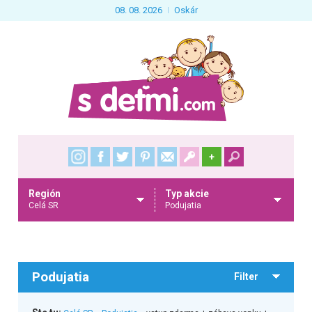
08. 08. 2026
Oskár
+
Región
Typ akcie
Celá SR
Podujatia
Podujatia
Filter