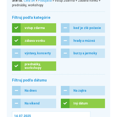
Ste tu:
Celá SR
»
Podujatia
» vstup zdarma + zábava vonku +
prednášky, workshopy
Filtruj podľa kategórie
vstup zdarma
keď je zlé počasie
zábava vonku
hrady a múzeá
výstavy, koncerty
burzy a jarmoky
prednášky,
workshopy
Filtruj podľa dátumu
Na dnes
Na zajtra
Na víkend
Iný dátum