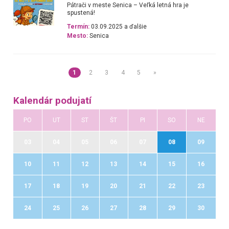
Pátrači v meste Senica – Veľká letná hra je
spustená!
Termín:
03.09.2025 a ďalšie
Mesto:
Senica
1
2
3
4
5
»
Kalendár podujatí
PO
UT
ST
ŠT
PI
SO
NE
03
04
05
06
07
08
09
10
11
12
13
14
15
16
17
18
19
20
21
22
23
24
25
26
27
28
29
30