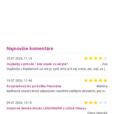
Najnovšie komentáre
25.07.2026, 11:14
Hojdačky v prírode - kde všade sú ukryté?
Eva
Hojdacka v Krpelanoch uz nie je, vysli sme si k nej vcera, ale, zial, uz je znicena. Ak sem planujete cestu len kvoli hojdacke, mozete si ju usetrit. Krasny vyhlad je tu vsak aj bez hojdacky :-)
19.07.2026, 11:44
Rozprávkový les pri kolibe Panoráma
Martina
Nádherné miesto ktoré odporúčam navštíviť všetkými desiatimi, pre rodiny s deťmi, dôchodcom... Proste a jednoducho ozaj rozprávkový les.. určite ešte prídeme. Odniesli sme si na pamiatku krásne tričká,
09.07.2026, 15:15
Vnútorné detské ihrisko LEGIONARIK v LEGIA Fitness
Elena Selecká