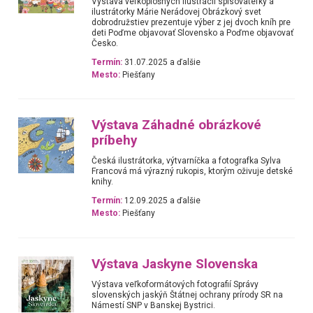
Výstava veľkoplošných ilustrácií spisovateľky a
ilustrátorky Márie Nerádovej Obrázkový svet
dobrodružstiev prezentuje výber z jej dvoch kníh pre
deti Poďme objavovať Slovensko a Poďme objavovať
Česko.
Termín:
31.07.2025 a ďalšie
Mesto:
Piešťany
Výstava Záhadné obrázkové
príbehy
Česká ilustrátorka, výtvarníčka a fotografka Sylva
Francová má výrazný rukopis, ktorým oživuje detské
knihy.
Termín:
12.09.2025 a ďalšie
Mesto:
Piešťany
Výstava Jaskyne Slovenska
Výstava veľkoformátových fotografií Správy
slovenských jaskýň Štátnej ochrany prírody SR na
Námestí SNP v Banskej Bystrici.