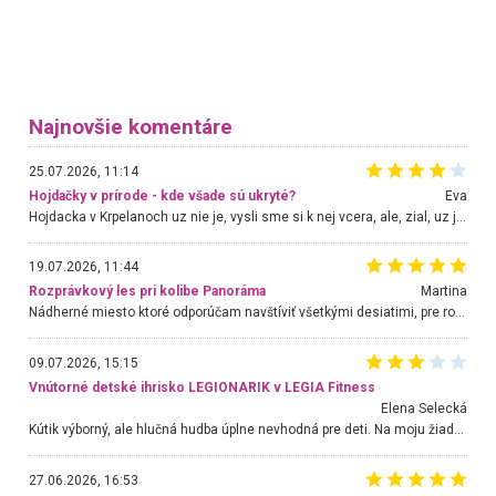
Najnovšie komentáre
25.07.2026, 11:14
Hojdačky v prírode - kde všade sú ukryté?
Eva
Hojdacka v Krpelanoch uz nie je, vysli sme si k nej vcera, ale, zial, uz je znicena. Ak sem planujete cestu len kvoli hojdacke, mozete si ju usetrit. Krasny vyhlad je tu vsak aj bez hojdacky :-)
19.07.2026, 11:44
Rozprávkový les pri kolibe Panoráma
Martina
Nádherné miesto ktoré odporúčam navštíviť všetkými desiatimi, pre rodiny s deťmi, dôchodcom... Proste a jednoducho ozaj rozprávkový les.. určite ešte prídeme. Odniesli sme si na pamiatku krásne tričká,
09.07.2026, 15:15
Vnútorné detské ihrisko LEGIONARIK v LEGIA Fitness
Elena Selecká
Kútik výborný, ale hlučná hudba úplne nevhodná pre deti. Na moju žiadosť o aspoň sušenie nereagovali.
27.06.2026, 16:53