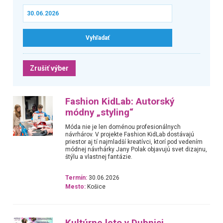
Zrušiť výber
Fashion KidLab: Autorský
módny „styling“
Móda nie je len doménou profesionálnych
návrhárov. V projekte Fashion KidLab dostávajú
priestor aj tí najmladší kreatívci, ktorí pod vedením
módnej návrhárky Jany Polak objavujú svet dizajnu,
štýlu a vlastnej fantázie.
Termín:
30.06.2026
Mesto:
Košice
Kultúrne leto v Dubnici