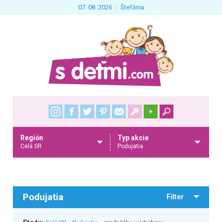
07. 08. 2026
Štefánia
+
Región
Typ akcie
Celá SR
Podujatia
Podujatia
Filter