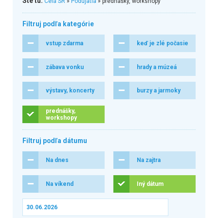
Ste tu:
Celá SR
»
Podujatia
» prednášky, workshopy
Filtruj podľa kategórie
vstup zdarma
keď je zlé počasie
zábava vonku
hrady a múzeá
výstavy, koncerty
burzy a jarmoky
prednášky,
workshopy
Filtruj podľa dátumu
Na dnes
Na zajtra
Na víkend
Iný dátum