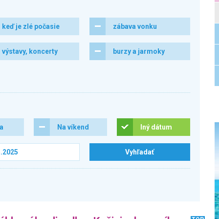
keď je zlé počasie
zábava vonku
výstavy, koncerty
burzy a jarmoky
ra
Na víkend
Iný dátum