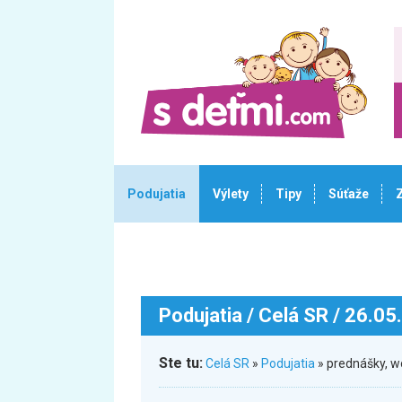
Podujatia
Výlety
Tipy
Súťaže
Podujatia
/ Celá SR / 26.05
Ste tu:
Celá SR
»
Podujatia
» prednášky, 