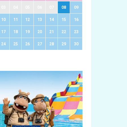
03
04
05
06
07
08
09
10
11
12
13
14
15
16
17
18
19
20
21
22
23
24
25
26
27
28
29
30