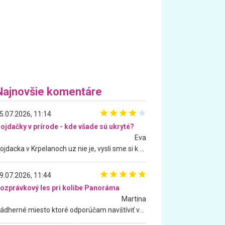
Najnovšie komentáre
5.07.2026, 11:14
ojdačky v prírode - kde všade sú ukryté?
Eva
Hojdacka v Krpelanoch uz nie je, vysli sme si k nej vcera, ale, zial, uz je znicena. Ak sem planujete cestu len kvoli hojdacke, mozete si ju usetrit. Krasny vyhlad je tu vsak aj bez hojdacky :-)
9.07.2026, 11:44
ozprávkový les pri kolibe Panoráma
Martina
Nádherné miesto ktoré odporúčam navštíviť všetkými desiatimi, pre rodiny s deťmi, dôchodcom... Proste a jednoducho ozaj rozprávkový les.. určite ešte prídeme. Odniesli sme si na pamiatku krásne tričká,