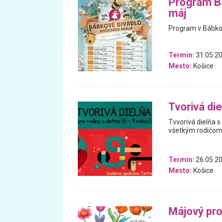
Program Bá
máj
Program v Bábkov
Termín:
31.05.20
Mesto:
Košice
Tvorivá die
Tvvorivá dielňa 
všetkým rodičom
Termín:
26.05.2
Mesto:
Košice
Májový pr