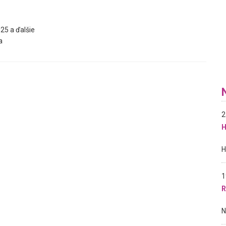
25 a ďalšie
a
2
H
1
R