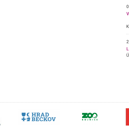
0
2
L