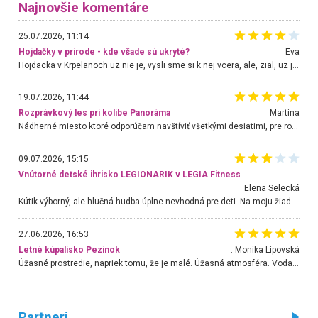
Najnovšie komentáre
25.07.2026, 11:14
Hojdačky v prírode - kde všade sú ukryté?
Eva
Hojdacka v Krpelanoch uz nie je, vysli sme si k nej vcera, ale, zial, uz je znicena. Ak sem planujete cestu len kvoli hojdacke, mozete si ju usetrit. Krasny vyhlad je tu vsak aj bez hojdacky :-)
19.07.2026, 11:44
Rozprávkový les pri kolibe Panoráma
Martina
Nádherné miesto ktoré odporúčam navštíviť všetkými desiatimi, pre rodiny s deťmi, dôchodcom... Proste a jednoducho ozaj rozprávkový les.. určite ešte prídeme. Odniesli sme si na pamiatku krásne tričká,
09.07.2026, 15:15
Vnútorné detské ihrisko LEGIONARIK v LEGIA Fitness
Elena Selecká
Kútik výborný, ale hlučná hudba úplne nevhodná pre deti. Na moju žiadosť o aspoň sušenie nereagovali.
27.06.2026, 16:53
Letné kúpalisko Pezinok
. Monika Lipovská
Úžasné prostredie, napriek tomu, že je malé. Úžasná atmosféra. Voda fantastická a nádherná. Ľudí je pomerne veľa, ale su mili a ohľaduplní. Je veľmi zaujímavé sledovať, ako dokážu spolu športovať cudzí ľudia a bez ohľadu na vek. Vládne tu pohoda. Vnuka neviem dostať z vody. Ďakujem za krásny deň . Urcite sa sem vrátim. Jediný problém je s parkovaním, ale aj ten sa mi podarilo vyriešiť. Monika Bratislava
Partneri