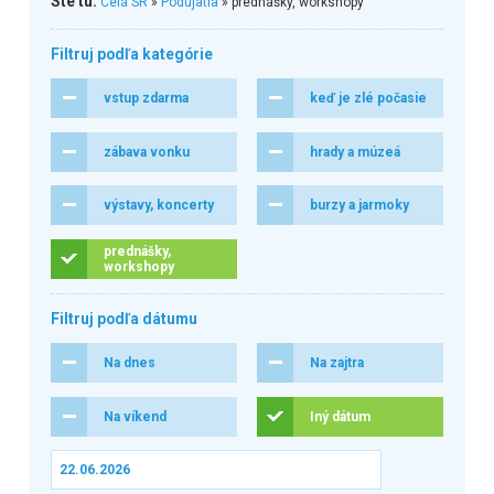
Ste tu:
Celá SR
»
Podujatia
» prednášky, workshopy
Filtruj podľa kategórie
vstup zdarma
keď je zlé počasie
zábava vonku
hrady a múzeá
výstavy, koncerty
burzy a jarmoky
prednášky,
workshopy
Filtruj podľa dátumu
Na dnes
Na zajtra
Na víkend
Iný dátum