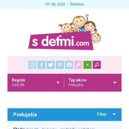
07. 08. 2026
Štefánia
+
Región
Typ akcie
Celá SR
Podujatia
Podujatia
Filter