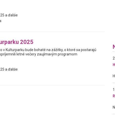
25 a ďalšie
a
turparku 2025
o v Kulturparku bude bohaté na zážitky, o ktoré sa postarajú
spríjemnili letné večery zaujímavým programom
2
H
25 a ďalšie
1
R