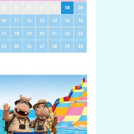
03
04
05
06
07
08
09
10
11
12
13
14
15
16
17
18
19
20
21
22
23
24
25
26
27
28
29
30