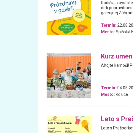
Rodičia, zbystri
deti pripravili p
galerijnej Záhrad
Termín:
22.08.20
Mesto:
Spišská 
Kurz umeni
Ahojte kamoši! P
Termín:
04.08.20
Mesto:
Košice
Leto s Pr
Leto s Prešpork