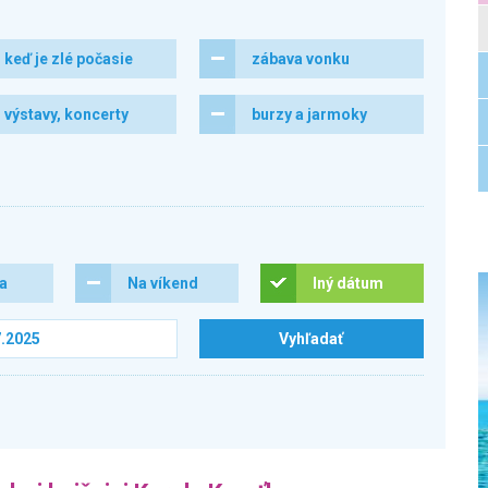
keď je zlé počasie
zábava vonku
výstavy, koncerty
burzy a jarmoky
ra
Na víkend
Iný dátum