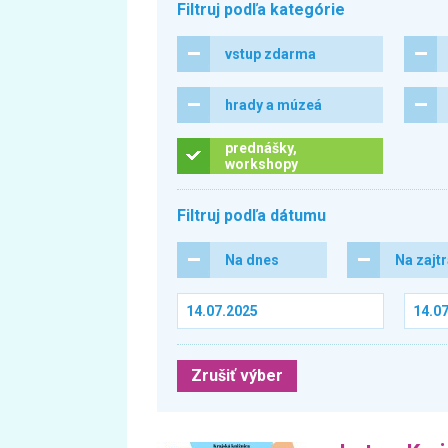
Filtruj podľa kategórie
vstup zdarma
hrady a múzeá
prednášky,
workshopy
Filtruj podľa dátumu
Na dnes
Na zajt
Zrušiť výber