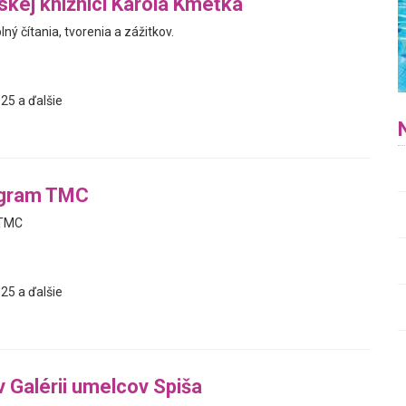
jskej knižnici Karola Kmeťka
ný čítania, tvorenia a zážitkov.
25 a ďalšie
ogram TMC
 TMC
25 a ďalšie
v Galérii umelcov Spiša