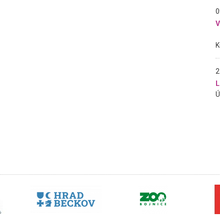
0
2
L