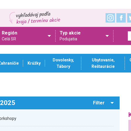
Región
Typ akcie
Celá SR
Podujatia
Dovolenky,
Ubytovanie,
Zahraničie
Krúžky
Tábory
Reštaurácie
.2025
Filter
workshopy