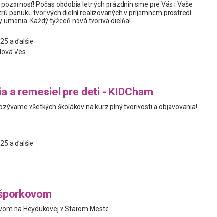
te pozornosť! Počas obdobia letných prázdnin sme pre Vás i Vaše
estrú ponuku tvorivých dielní realizovaných v príjemnom prostredí
y umenia. Každý týždeň nová tvorivá dielňa!
25 a ďalšie
Nová Ves
a a remesiel pre deti - KIDCham
ozývame všetkých školákov na kurz plný tvorivosti a objavovania!
25 a ďalšie
ešporkovom
ovom na Heydukovej v Starom Meste.