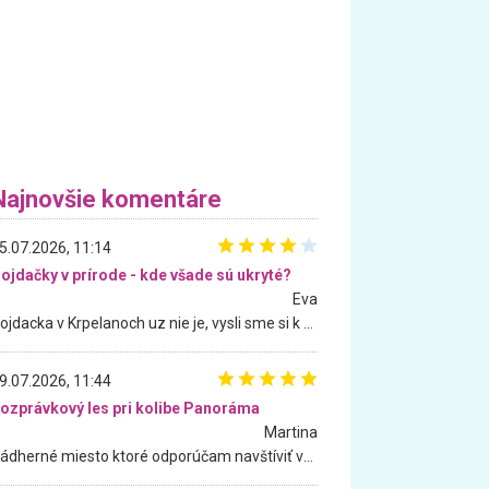
Najnovšie komentáre
5.07.2026, 11:14
ojdačky v prírode - kde všade sú ukryté?
Eva
Hojdacka v Krpelanoch uz nie je, vysli sme si k nej vcera, ale, zial, uz je znicena. Ak sem planujete cestu len kvoli hojdacke, mozete si ju usetrit. Krasny vyhlad je tu vsak aj bez hojdacky :-)
9.07.2026, 11:44
ozprávkový les pri kolibe Panoráma
Martina
Nádherné miesto ktoré odporúčam navštíviť všetkými desiatimi, pre rodiny s deťmi, dôchodcom... Proste a jednoducho ozaj rozprávkový les.. určite ešte prídeme. Odniesli sme si na pamiatku krásne tričká,