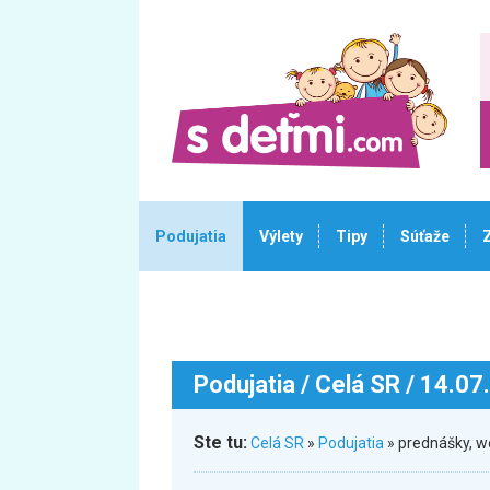
Podujatia
Výlety
Tipy
Súťaže
Podujatia
/ Celá SR / 14.07
Ste tu:
Celá SR
»
Podujatia
» prednášky, 