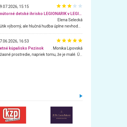
9.07.2026, 15:15
Vnútorné detské ihrisko LEGIONARIK v LEGIA Fitness
Elena Selecká
Kútik výborný, ale hlučná hudba úplne nevhodná pre deti. Na moju žiadosť o aspoň sušenie nereagovali.
7.06.2026, 16:53
etné kúpalisko Pezinok
. Monika Lipovská
Úžasné prostredie, napriek tomu, že je malé. Úžasná atmosféra. Voda fantastická a nádherná. Ľudí je pomerne veľa, ale su mili a ohľaduplní. Je veľmi zaujímavé sledovať, ako dokážu spolu športovať cudzí ľudia a bez ohľadu na vek. Vládne tu pohoda. Vnuka neviem dostať z vody. Ďakujem za krásny deň . Urcite sa sem vrátim. Jediný problém je s parkovaním, ale aj ten sa mi podarilo vyriešiť. Monika Bratislava