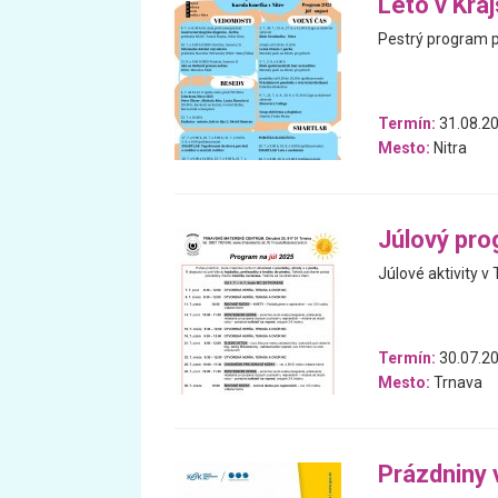
Leto v Kra
Pestrý program pl
Termín:
31.08.20
Mesto:
Nitra
Júlový pr
Júlové aktivity v
Termín:
30.07.20
Mesto:
Trnava
Prázdniny 