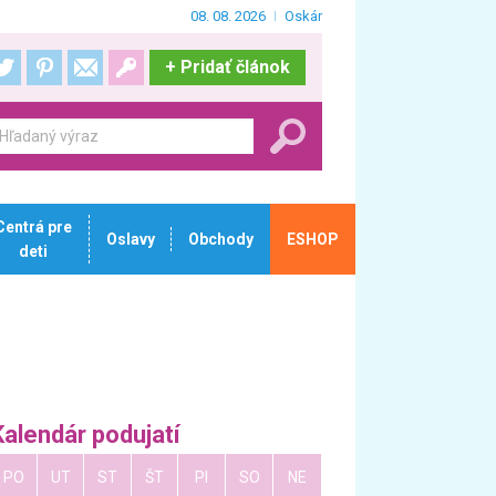
08. 08. 2026
Oskár
+
Pridať článok
Centrá pre
Oslavy
Obchody
ESHOP
deti
Kalendár podujatí
PO
UT
ST
ŠT
PI
SO
NE