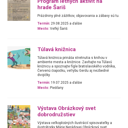
Program letných aktivít na
hrade Šariš
Prázdniny plné zážitkov, objavovania a zábavy sú tu.
Termín:
29.08.2025 a ďalšie
Mesto:
Veľký Šariš
Túlavá knižnica
Túlavá knižnica prináša stretnutia s knihou v
ambiente mesta a knižnice. Zavítajte na Túlavú
knižnicu a spoznajte fígle bratislavského vodníka,
Červenú čiapočku, veľrybu Gerdu aj nezbedné
dvojičky.
Termín:
19.07.2025 a ďalšie
Mesto:
Piešťany
Výstava Obrázkový svet
dobrodružstiev
Výstava veľkoplošných ilustrácií spisovateľky a
ilustrátorky Márie Nerádovej Obrázkový svet