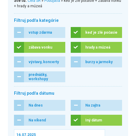
Ste tu:
Celá SR
»
Podujatia
» keď je zlé počasie + zábava vonku
+ hrady a múzeá
Filtruj podľa kategórie
vstup zdarma
keď je zlé počasie
zábava vonku
hrady a múzeá
výstavy, koncerty
burzy a jarmoky
prednášky,
workshopy
Filtruj podľa dátumu
Na dnes
Na zajtra
Na víkend
Iný dátum