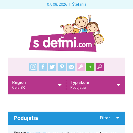
07. 08. 2026
Štefánia
+
Región
Typ akcie
Celá SR
Podujatia
Podujatia
Filter