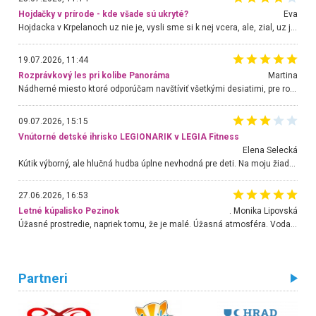
Hojdačky v prírode - kde všade sú ukryté?
Eva
Hojdacka v Krpelanoch uz nie je, vysli sme si k nej vcera, ale, zial, uz je znicena. Ak sem planujete cestu len kvoli hojdacke, mozete si ju usetrit. Krasny vyhlad je tu vsak aj bez hojdacky :-)
19.07.2026, 11:44
Rozprávkový les pri kolibe Panoráma
Martina
Nádherné miesto ktoré odporúčam navštíviť všetkými desiatimi, pre rodiny s deťmi, dôchodcom... Proste a jednoducho ozaj rozprávkový les.. určite ešte prídeme. Odniesli sme si na pamiatku krásne tričká,
09.07.2026, 15:15
Vnútorné detské ihrisko LEGIONARIK v LEGIA Fitness
Elena Selecká
Kútik výborný, ale hlučná hudba úplne nevhodná pre deti. Na moju žiadosť o aspoň sušenie nereagovali.
27.06.2026, 16:53
Letné kúpalisko Pezinok
. Monika Lipovská
Úžasné prostredie, napriek tomu, že je malé. Úžasná atmosféra. Voda fantastická a nádherná. Ľudí je pomerne veľa, ale su mili a ohľaduplní. Je veľmi zaujímavé sledovať, ako dokážu spolu športovať cudzí ľudia a bez ohľadu na vek. Vládne tu pohoda. Vnuka neviem dostať z vody. Ďakujem za krásny deň . Urcite sa sem vrátim. Jediný problém je s parkovaním, ale aj ten sa mi podarilo vyriešiť. Monika Bratislava
Partneri