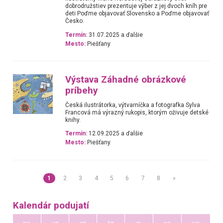
dobrodružstiev prezentuje výber z jej dvoch kníh pre
deti Poďme objavovať Slovensko a Poďme objavovať
Česko.
Termín:
31.07.2025 a ďalšie
Mesto:
Piešťany
Výstava Záhadné obrázkové
príbehy
Česká ilustrátorka, výtvarníčka a fotografka Sylva
Francová má výrazný rukopis, ktorým oživuje detské
knihy.
Termín:
12.09.2025 a ďalšie
Mesto:
Piešťany
1
2
3
4
5
6
7
8
»
Kalendár podujatí