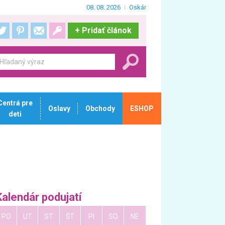
08. 08. 2026
Oskár
+
Pridať článok
Centrá pre
Oslavy
Obchody
ESHOP
deti
Kalendár podujatí
PO
UT
ST
ŠT
PI
SO
NE