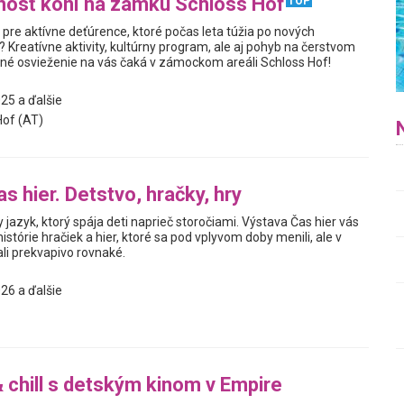
nosť koní na zámku Schloss Hof
TOP
pre aktívne deťúrence, ktoré počas leta túžia po nových
Kreatívne aktivity, kultúrny program, ale aj pohyb na čerstvom
né osvieženie na vás čaká v zámockom areáli Schloss Hof!
25 a ďalšie
of (AT)
s hier. Detstvo, hračky, hry
y jazyk, ktorý spája deti naprieč storočiami. Výstava Čas hier vás
istórie hračiek a hier, ktoré sa pod vplyvom doby menili, ale v
i prekvapivo rovnaké.
26 a ďalšie
& chill s detským kinom v Empire