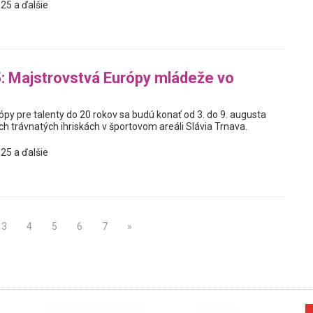
25 a ďalšie
 Majstrovstvá Európy mládeže vo
py pre talenty do 20 rokov sa budú konať od 3. do 9. augusta
h trávnatých ihriskách v športovom areáli Slávia Trnava.
25 a ďalšie
3
4
5
6
7
»