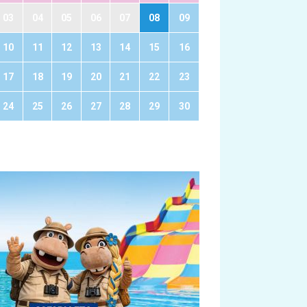
03
04
05
06
07
08
09
10
11
12
13
14
15
16
17
18
19
20
21
22
23
24
25
26
27
28
29
30