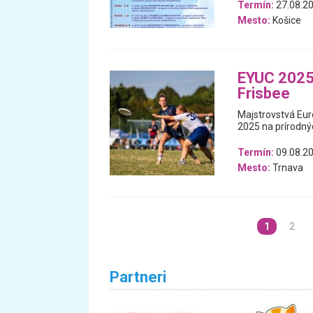
Termín:
27.08.20
Mesto:
Košice
EYUC 2025:
Frisbee
Majstrovstvá Euró
2025 na prírodnýc
Termín:
09.08.20
Mesto:
Trnava
1
2
Partneri