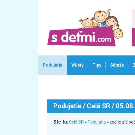
Podujatia
Výlety
Tipy
Súťaže
Podujatia
/ Celá SR / 05.08
Ste tu:
Celá SR
»
Podujatia
» keď je zlé p