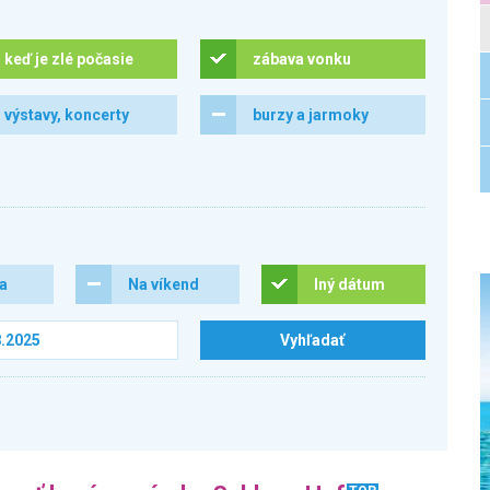
keď je zlé počasie
zábava vonku
výstavy, koncerty
burzy a jarmoky
ra
Na víkend
Iný dátum