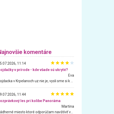
Najnovšie komentáre
5.07.2026, 11:14
ojdačky v prírode - kde všade sú ukryté?
Eva
Hojdacka v Krpelanoch uz nie je, vysli sme si k nej vcera, ale, zial, uz je znicena. Ak sem planujete cestu len kvoli hojdacke, mozete si ju usetrit. Krasny vyhlad je tu vsak aj bez hojdacky :-)
9.07.2026, 11:44
ozprávkový les pri kolibe Panoráma
Martina
Nádherné miesto ktoré odporúčam navštíviť všetkými desiatimi, pre rodiny s deťmi, dôchodcom... Proste a jednoducho ozaj rozprávkový les.. určite ešte prídeme. Odniesli sme si na pamiatku krásne tričká,