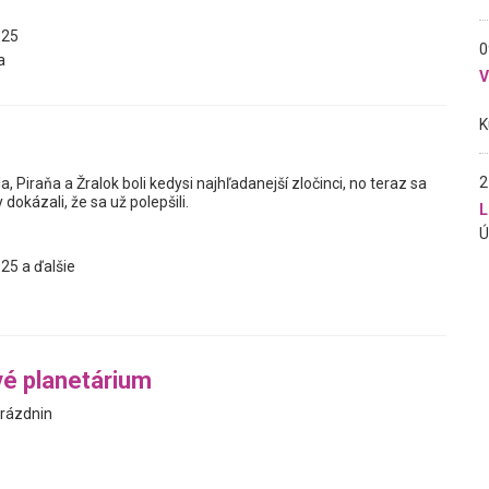
025
0
a
2
a, Piraňa a Žralok boli kedysi najhľadanejší zločinci, no teraz sa
 dokázali, že sa už polepšili.
L
25 a ďalšie
é planetárium
rázdnin