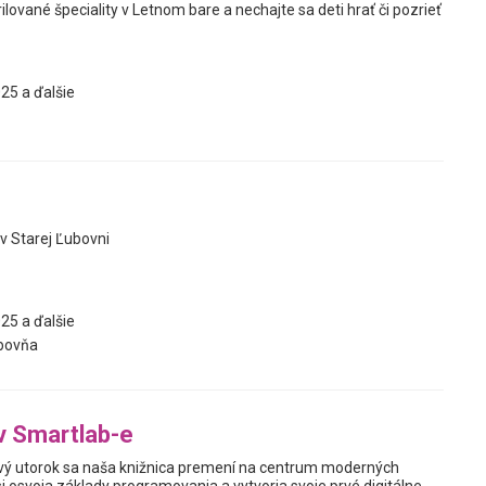
ilované špeciality v Letnom bare a nechajte sa deti hrať či pozrieť
25 a ďalšie
v Starej Ľubovni
25 a ďalšie
bovňa
v Smartlab-e
vý utorok sa naša knižnica premení na centrum moderných