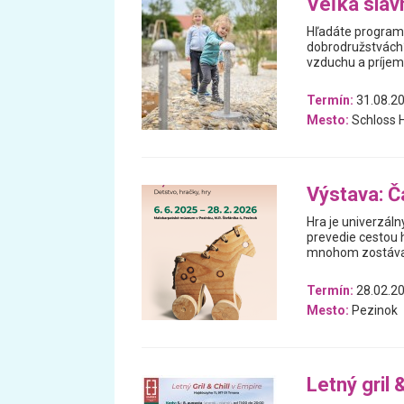
Veľká sláv
Hľadáte program 
dobrodružstvách? 
vzduchu a príjem
Termín:
31.08.20
Mesto:
Schloss H
Výstava: Ča
Hra je univerzáln
prevedie cestou h
mnohom zostával
Termín:
28.02.20
Mesto:
Pezinok
Letný gril 