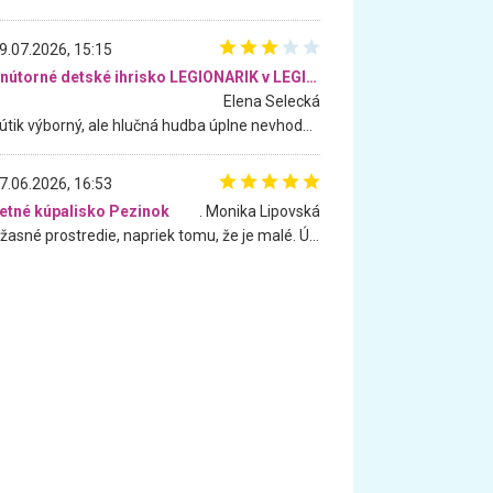
9.07.2026, 15:15
Vnútorné detské ihrisko LEGIONARIK v LEGIA Fitness
Elena Selecká
Kútik výborný, ale hlučná hudba úplne nevhodná pre deti. Na moju žiadosť o aspoň sušenie nereagovali.
7.06.2026, 16:53
etné kúpalisko Pezinok
. Monika Lipovská
Úžasné prostredie, napriek tomu, že je malé. Úžasná atmosféra. Voda fantastická a nádherná. Ľudí je pomerne veľa, ale su mili a ohľaduplní. Je veľmi zaujímavé sledovať, ako dokážu spolu športovať cudzí ľudia a bez ohľadu na vek. Vládne tu pohoda. Vnuka neviem dostať z vody. Ďakujem za krásny deň . Urcite sa sem vrátim. Jediný problém je s parkovaním, ale aj ten sa mi podarilo vyriešiť. Monika Bratislava