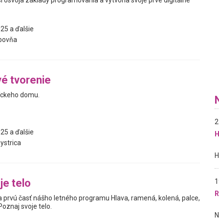
 si osvoja základy programovania a vytvoria svoje prvé digitálne
25 a ďalšie
bovňa
é tvorenie
íckeho domu.
2
25 a ďalšie
H
ystrica
je telo
1
R
prvú časť nášho letného programu Hlava, ramená, kolená, palce,
oznaj svoje telo.