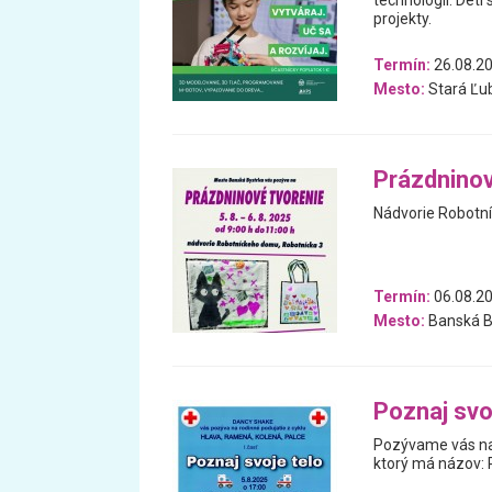
technológií. Deti
projekty.
Termín:
26.08.20
Mesto:
Stará Ľu
Prázdninov
Nádvorie Robotn
Termín:
06.08.20
Mesto:
Banská B
Poznaj svo
Pozývame vás na 
ktorý má názov: P