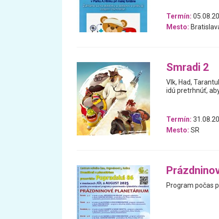
Termín:
05.08.2
Mesto:
Bratislav
Smradi 2
Vlk, Had, Tarantul
idú pretrhnúť, aby
Termín:
31.08.20
Mesto:
SR
Prázdninov
Program počas p