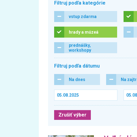
Filtruj podľa kategórie
vstup zdarma
hrady a múzeá
prednášky,
workshopy
Filtruj podľa dátumu
Na dnes
Na zajt
Zrušiť výber