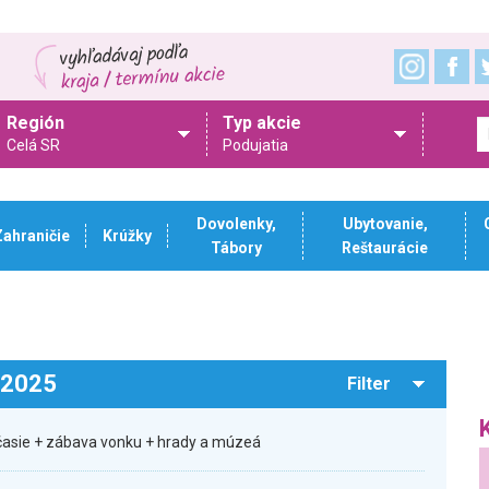
Región
Typ akcie
Celá SR
Podujatia
Dovolenky,
Ubytovanie,
Zahraničie
Krúžky
Tábory
Reštaurácie
.2025
Filter
očasie + zábava vonku + hrady a múzeá