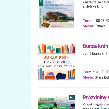
Zastavte sa na gr
si detské kino.
Termín:
08.08.20
Mesto:
Trnava
Burza kníh
Letná burza kníh 
Termín:
31.08.20
Mesto:
Stará Ľu
Prázdniny 
Každý prázdnino