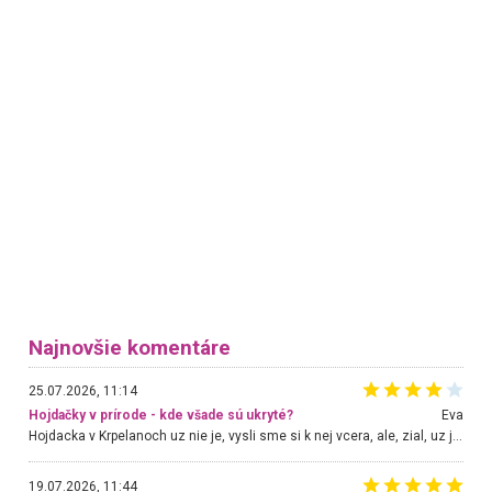
Najnovšie komentáre
25.07.2026, 11:14
Hojdačky v prírode - kde všade sú ukryté?
Eva
Hojdacka v Krpelanoch uz nie je, vysli sme si k nej vcera, ale, zial, uz je znicena. Ak sem planujete cestu len kvoli hojdacke, mozete si ju usetrit. Krasny vyhlad je tu vsak aj bez hojdacky :-)
19.07.2026, 11:44