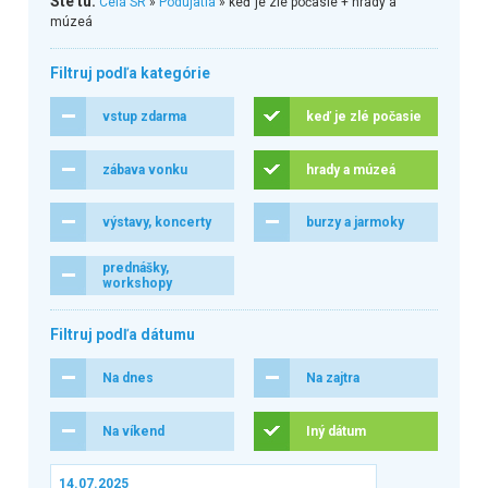
Ste tu:
Celá SR
»
Podujatia
» keď je zlé počasie + hrady a
múzeá
Filtruj podľa kategórie
vstup zdarma
keď je zlé počasie
zábava vonku
hrady a múzeá
výstavy, koncerty
burzy a jarmoky
prednášky,
workshopy
Filtruj podľa dátumu
Na dnes
Na zajtra
Na víkend
Iný dátum