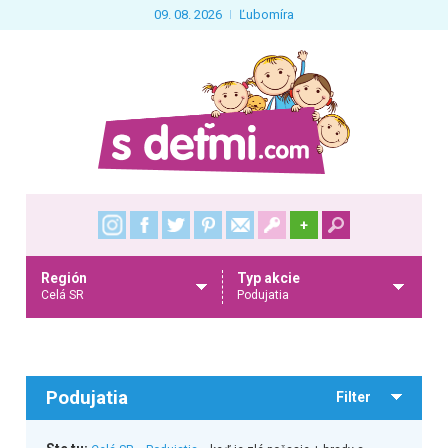
09. 08. 2026
Ľubomíra
+
Región
Typ akcie
Celá SR
Podujatia
Podujatia
Filter