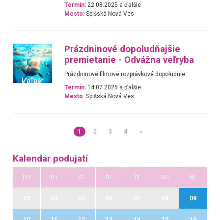
Termín:
22.08.2025 a ďalšie
Mesto:
Spišská Nová Ves
Prázdninové dopoludňajšie
premietanie - Odvážna veľryba
Prázdninové filmové rozprávkové dopoludnie.
Termín:
14.07.2025 a ďalšie
Mesto:
Spišská Nová Ves
1
2
3
4
»
Kalendár podujatí
PO
UT
ST
ŠT
PI
SO
NE
03
04
05
06
07
08
09
10
11
12
13
14
15
16