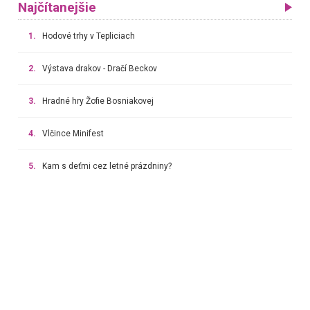
Najčítanejšie
1.
Hodové trhy v Tepliciach
2.
Výstava drakov - Dračí Beckov
3.
Hradné hry Žofie Bosniakovej
4.
Vlčince Minifest
5.
Kam s deťmi cez letné prázdniny?