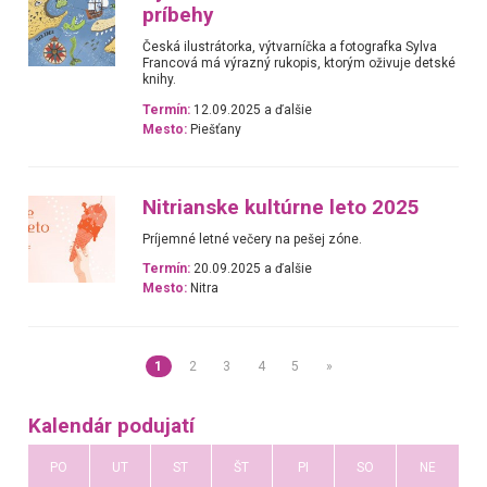
príbehy
Česká ilustrátorka, výtvarníčka a fotografka Sylva
Francová má výrazný rukopis, ktorým oživuje detské
knihy.
Termín:
12.09.2025 a ďalšie
Mesto:
Piešťany
Nitrianske kultúrne leto 2025
Príjemné letné večery na pešej zóne.
Termín:
20.09.2025 a ďalšie
Mesto:
Nitra
1
2
3
4
5
»
Kalendár podujatí
PO
UT
ST
ŠT
PI
SO
NE