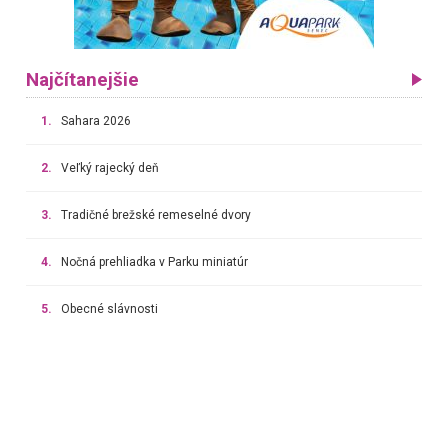
Najčítanejšie
1.
Sahara 2026
2.
Veľký rajecký deň
3.
Tradičné brežské remeselné dvory
4.
Nočná prehliadka v Parku miniatúr
5.
Obecné slávnosti