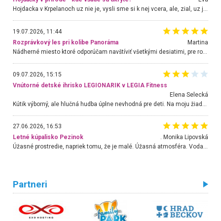
Hojdacka v Krpelanoch uz nie je, vysli sme si k nej vcera, ale, zial, uz je znicena. Ak sem planujete cestu len kvoli hojdacke, mozete si ju usetrit. Krasny vyhlad je tu vsak aj bez hojdacky :-)
19.07.2026, 11:44
Rozprávkový les pri kolibe Panoráma
Martina
Nádherné miesto ktoré odporúčam navštíviť všetkými desiatimi, pre rodiny s deťmi, dôchodcom... Proste a jednoducho ozaj rozprávkový les.. určite ešte prídeme. Odniesli sme si na pamiatku krásne tričká,
09.07.2026, 15:15
Vnútorné detské ihrisko LEGIONARIK v LEGIA Fitness
Elena Selecká
Kútik výborný, ale hlučná hudba úplne nevhodná pre deti. Na moju žiadosť o aspoň sušenie nereagovali.
27.06.2026, 16:53
Letné kúpalisko Pezinok
. Monika Lipovská
Úžasné prostredie, napriek tomu, že je malé. Úžasná atmosféra. Voda fantastická a nádherná. Ľudí je pomerne veľa, ale su mili a ohľaduplní. Je veľmi zaujímavé sledovať, ako dokážu spolu športovať cudzí ľudia a bez ohľadu na vek. Vládne tu pohoda. Vnuka neviem dostať z vody. Ďakujem za krásny deň . Urcite sa sem vrátim. Jediný problém je s parkovaním, ale aj ten sa mi podarilo vyriešiť. Monika Bratislava
Partneri