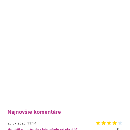
Najnovšie komentáre
25.07.2026, 11:14
Hojdačky v prírode - kde všade sú ukryté?
Eva