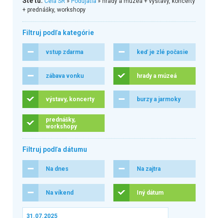
Ste tu:
Celá SR
»
Podujatia
» hrady a múzeá + výstavy, koncerty
+ prednášky, workshopy
Filtruj podľa kategórie
vstup zdarma
keď je zlé počasie
zábava vonku
hrady a múzeá
výstavy, koncerty
burzy a jarmoky
prednášky,
workshopy
Filtruj podľa dátumu
Na dnes
Na zajtra
Na víkend
Iný dátum