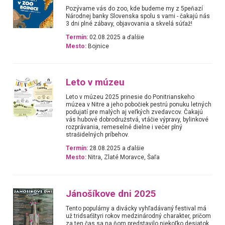
Pozývame vás do zoo, kde budeme my z 5peňazí
Národnej banky Slovenska spolu s vami - čakajú nás
3 dni plné zábavy, objavovania a skvelá súťaž!
Termín:
02.08.2025 a ďalšie
Mesto:
Bojnice
Leto v múzeu
Leto v múzeu 2025 prinesie do Ponitrianskeho
múzea v Nitre a jeho pobočiek pestrú ponuku letných
podujatí pre malých aj veľkých zvedavcov. Čakajú
vás hubové dobrodružstvá, vtáčie výpravy, bylinkové
rozprávania, remeselné dielne i večer plný
strašidelných príbehov.
Termín:
28.08.2025 a ďalšie
Mesto:
Nitra, Zlaté Moravce, Šaľa
Jánošíkove dni 2025
Tento populárny a divácky vyhľadávaný festival má
už tridsaťštyri rokov medzinárodný charakter, pričom
za ten čas sa na ňom predstavilo niekoľko desiatok