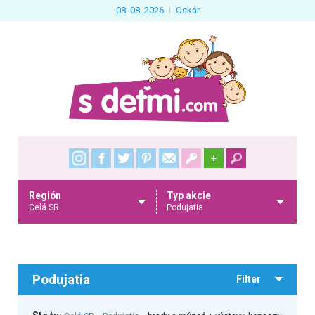
08. 08. 2026
Oskár
+
Región
Typ akcie
Celá SR
Podujatia
Podujatia
Filter