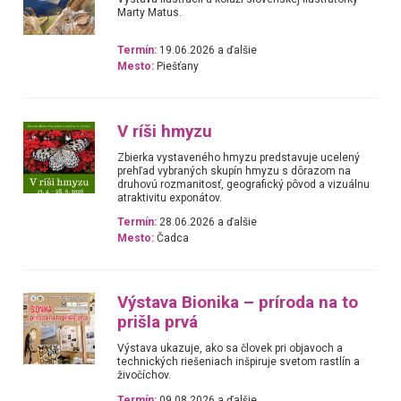
Marty Matus.
Termín:
19.06.2026 a ďalšie
Mesto:
Piešťany
V ríši hmyzu
Zbierka vystaveného hmyzu predstavuje ucelený
prehľad vybraných skupín hmyzu s dôrazom na
druhovú rozmanitosť, geografický pôvod a vizuálnu
atraktivitu exponátov.
Termín:
28.06.2026 a ďalšie
Mesto:
Čadca
Výstava Bionika – príroda na to
prišla prvá
Výstava ukazuje, ako sa človek pri objavoch a
technických riešeniach inšpiruje svetom rastlín a
živočíchov.
Termín:
09.08.2026 a ďalšie