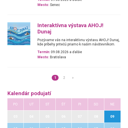
Mesto:
Senec
Interaktívna výstava AHOJ!
Dunaj
Pozývame vás na interaktívnu výstavu AHOJ! Dunaj,
kde príbehy pritečú priamo k našim návštevníkom.
Termín:
09.08.2026 a ďalšie
Mesto:
Bratislava
1
2
»
Kalendár podujatí
PO
UT
ST
ŠT
PI
SO
NE
03
04
05
06
07
08
09