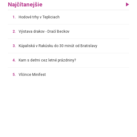
Najčítanejšie
1.
Hodové trhy v Tepliciach
2.
Výstava drakov - Dračí Beckov
3.
Kúpaliská v Rakúsku do 30 minút od Bratislavy
4.
Kam s deťmi cez letné prázdniny?
5.
Vlčince Minifest