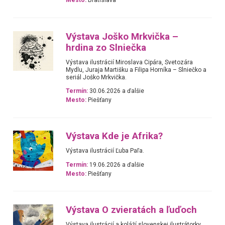
Mesto:
Bratislava
Výstava Joško Mrkvička –
hrdina zo Slniečka
Výstava ilustrácií Miroslava Cipára, Svetozára
Mydlu, Juraja Martišku a Filipa Horníka – Slniečko a
seriál Joško Mrkvička.
Termín:
30.06.2026 a ďalšie
Mesto:
Piešťany
Výstava Kde je Afrika?
Výstava ilustrácií Ľuba Paľa.
Termín:
19.06.2026 a ďalšie
Mesto:
Piešťany
Výstava O zvieratách a ľuďoch
Výstava ilustrácií a koláží slovenskej ilustrátorky