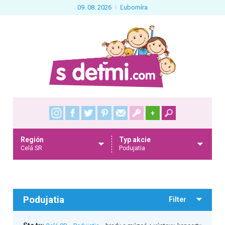
09. 08. 2026
Ľubomíra
+
Región
Typ akcie
Celá SR
Podujatia
Podujatia
Filter