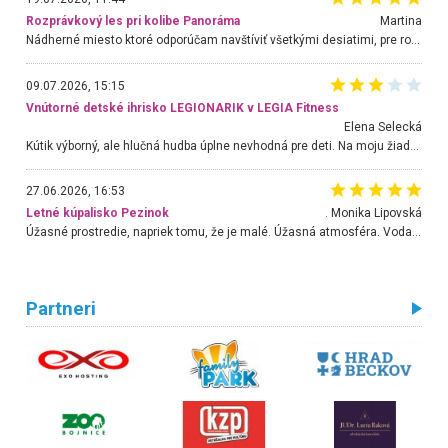
Rozprávkový les pri kolibe Panoráma
Martina
Nádherné miesto ktoré odporúčam navštíviť všetkými desiatimi, pre rodiny s deťmi, dôchodcom... Proste a jednoducho ozaj rozprávkový les.. určite ešte prídeme. Odniesli sme si na pamiatku krásne tričká,
09.07.2026, 15:15
Vnútorné detské ihrisko LEGIONARIK v LEGIA Fitness
Elena Selecká
Kútik výborný, ale hlučná hudba úplne nevhodná pre deti. Na moju žiadosť o aspoň sušenie nereagovali.
27.06.2026, 16:53
Letné kúpalisko Pezinok
. Monika Lipovská
Úžasné prostredie, napriek tomu, že je malé. Úžasná atmosféra. Voda fantastická a nádherná. Ľudí je pomerne veľa, ale su mili a ohľaduplní. Je veľmi zaujímavé sledovať, ako dokážu spolu športovať cudzí ľudia a bez ohľadu na vek. Vládne tu pohoda. Vnuka neviem dostať z vody. Ďakujem za krásny deň . Urcite sa sem vrátim. Jediný problém je s parkovaním, ale aj ten sa mi podarilo vyriešiť. Monika Bratislava
Partneri