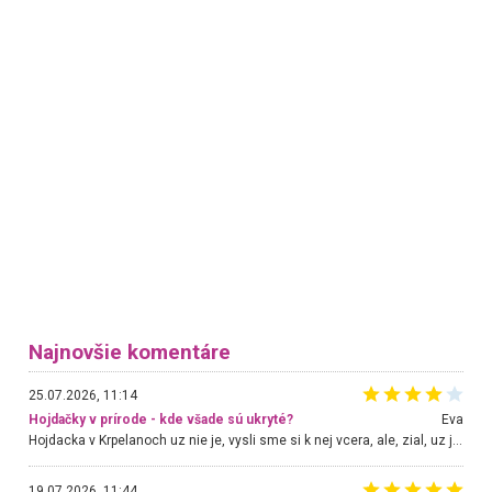
Najnovšie komentáre
25.07.2026, 11:14
Hojdačky v prírode - kde všade sú ukryté?
Eva
Hojdacka v Krpelanoch uz nie je, vysli sme si k nej vcera, ale, zial, uz je znicena. Ak sem planujete cestu len kvoli hojdacke, mozete si ju usetrit. Krasny vyhlad je tu vsak aj bez hojdacky :-)
19.07.2026, 11:44