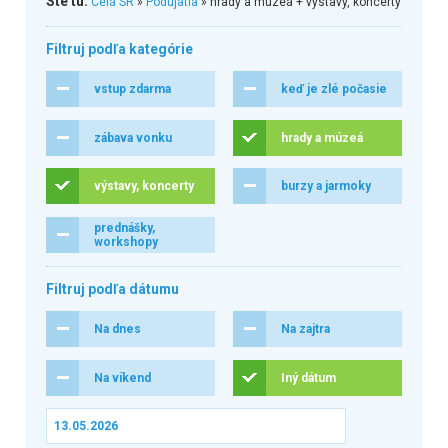
Ste tu:
Celá SR
»
Podujatia
» hrady a múzeá + výstavy, koncerty
Filtruj podľa kategórie
vstup zdarma
keď je zlé počasie
zábava vonku
hrady a múzeá
výstavy, koncerty
burzy a jarmoky
prednášky,
workshopy
Filtruj podľa dátumu
Na dnes
Na zajtra
Na víkend
Iný dátum