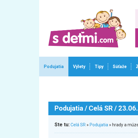
Podujatia
Výlety
Tipy
Súťaže
Podujatia
/ Celá SR / 23.06
Ste tu:
Celá SR
»
Podujatia
» hrady a múz