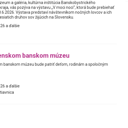
um a galéria, kultúrna inštitúcia Banskobystrického
aja, vás pozýva na výstavu „V moci noci“, ktorá bude prebiehať
8.6.2026. Výstava predstaví návštevníkom nočných lovcov a ich
esiatich druhov sov žijúcich na Slovensku.
26 a ďalšie
venskom banskom múzeu
m banskom múzeu bude patriť deťom, rodinám a spoločným
26 a ďalšie
tiavnica