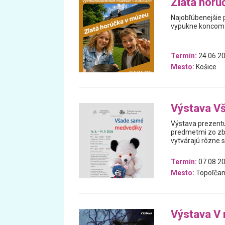
Zlatá horú
Najobľúbenejšie 
vypukne koncom š
Termín:
24.06.20
Mesto:
Košice
Výstava V
Výstava prezentu
predmetmi zo zb
vytvárajú rôzne 
Termín:
07.08.20
Mesto:
Topoľčan
Výstava V 