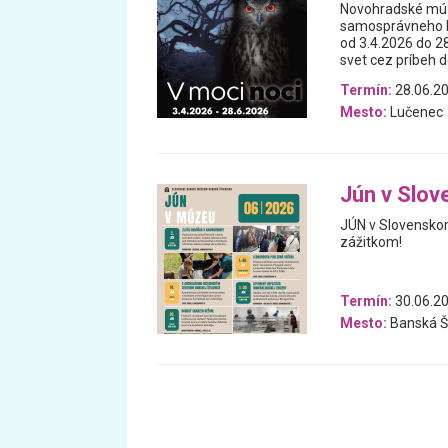
Novohradské múze
samosprávneho kr
od 3.4.2026 do 2
svet cez príbeh d
Termín:
28.06.20
Mesto:
Lučenec
Jún v Slo
JÚN v Slovensko
zážitkom!
Termín:
30.06.20
Mesto:
Banská Š