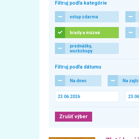
Filtruj podľa kategórie
vstup zdarma
hrady a múzeá
prednášky,
workshopy
Filtruj podľa dátumu
Na dnes
Na zajt
Zrušiť výber