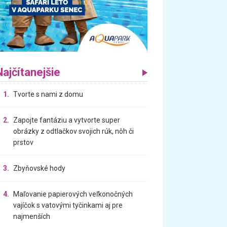
Najčítanejšie
1.
Tvorte s nami z domu
2.
Zapojte fantáziu a vytvorte super
obrázky z odtlačkov svojich rúk, nôh či
prstov
3.
Zbyňovské hody
4.
Maľovanie papierových veľkonočných
vajíčok s vatovými tyčinkami aj pre
najmenších