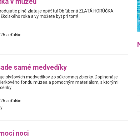
čka v múzeu
podujatie plné zlata je opäť tu! Obľúbená ZLATÁ HORÚČKA
kolského roka a vy môžete byť pri tom!
26 a ďalšie
šade samé medvedíky
je plyšových medvedíkov zo súkromnej zbierky. Doplnená je
ierkového fondu múzea a pomocným materiálom, s ktorými
scénky.
26 a ďalšie
y
moci noci