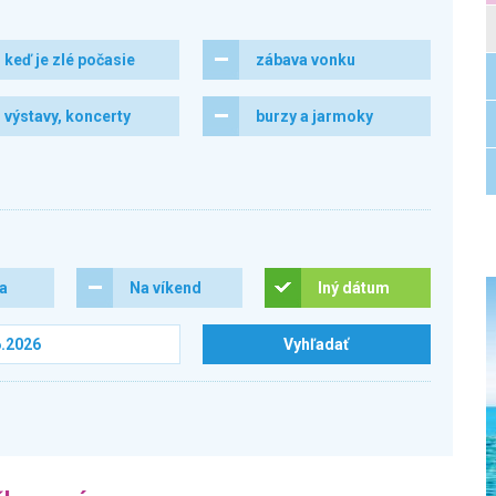
keď je zlé počasie
zábava vonku
výstavy, koncerty
burzy a jarmoky
ra
Na víkend
Iný dátum