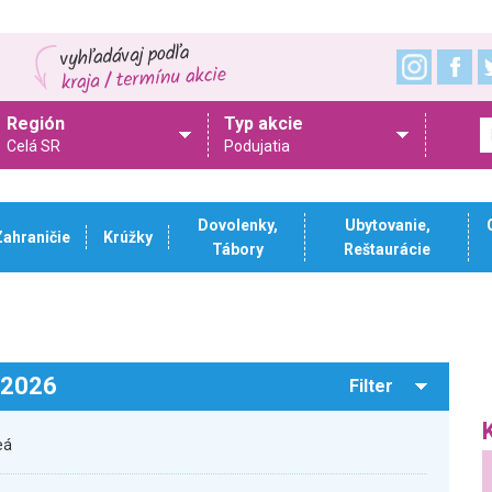
Región
Typ akcie
Celá SR
Podujatia
Dovolenky,
Ubytovanie,
Zahraničie
Krúžky
Tábory
Reštaurácie
.2026
Filter
eá