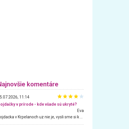
Najnovšie komentáre
5.07.2026, 11:14
ojdačky v prírode - kde všade sú ukryté?
Eva
Hojdacka v Krpelanoch uz nie je, vysli sme si k nej vcera, ale, zial, uz je znicena. Ak sem planujete cestu len kvoli hojdacke, mozete si ju usetrit. Krasny vyhlad je tu vsak aj bez hojdacky :-)