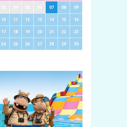
03
04
05
06
07
08
09
10
11
12
13
14
15
16
17
18
19
20
21
22
23
24
25
26
27
28
29
30