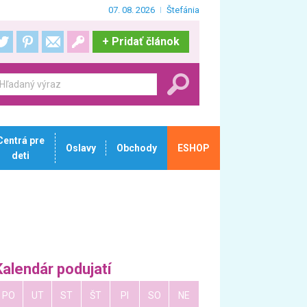
07. 08. 2026
Štefánia
+
Pridať článok
Centrá pre
Oslavy
Obchody
ESHOP
deti
Kalendár podujatí
PO
UT
ST
ŠT
PI
SO
NE