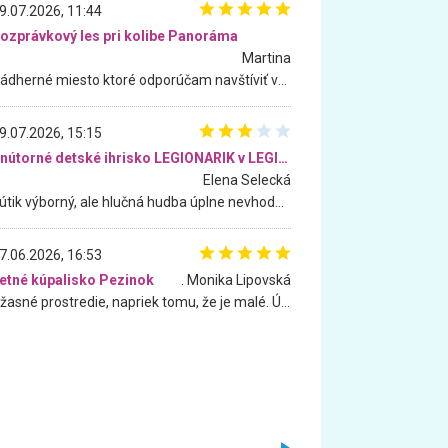
9.07.2026, 11:44
ozprávkový les pri kolibe Panoráma
Martina
Nádherné miesto ktoré odporúčam navštíviť všetkými desiatimi, pre rodiny s deťmi, dôchodcom... Proste a jednoducho ozaj rozprávkový les.. určite ešte prídeme. Odniesli sme si na pamiatku krásne tričká,
9.07.2026, 15:15
Vnútorné detské ihrisko LEGIONARIK v LEGIA Fitness
Elena Selecká
Kútik výborný, ale hlučná hudba úplne nevhodná pre deti. Na moju žiadosť o aspoň sušenie nereagovali.
7.06.2026, 16:53
etné kúpalisko Pezinok
. Monika Lipovská
Úžasné prostredie, napriek tomu, že je malé. Úžasná atmosféra. Voda fantastická a nádherná. Ľudí je pomerne veľa, ale su mili a ohľaduplní. Je veľmi zaujímavé sledovať, ako dokážu spolu športovať cudzí ľudia a bez ohľadu na vek. Vládne tu pohoda. Vnuka neviem dostať z vody. Ďakujem za krásny deň . Urcite sa sem vrátim. Jediný problém je s parkovaním, ale aj ten sa mi podarilo vyriešiť. Monika Bratislava