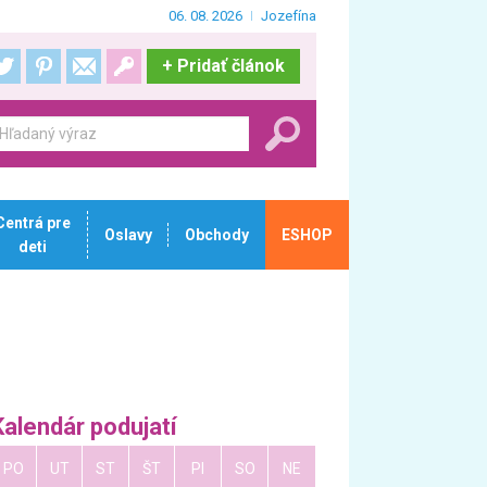
06. 08. 2026
Jozefína
+
Pridať článok
Centrá pre
Oslavy
Obchody
ESHOP
deti
Kalendár podujatí
PO
UT
ST
ŠT
PI
SO
NE