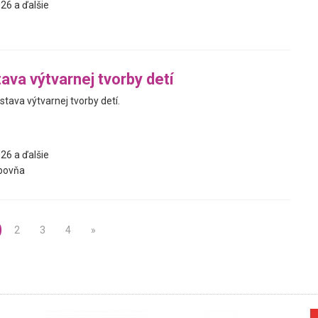
26 a ďalšie
ava výtvarnej tvorby detí
tava výtvarnej tvorby detí.
26 a ďalšie
bovňa
2
3
4
»