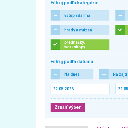
Filtruj podľa kategórie
vstup zdarma
hrady a múzeá
prednášky,
workshopy
Filtruj podľa dátumu
Na dnes
Na zajt
Zrušiť výber