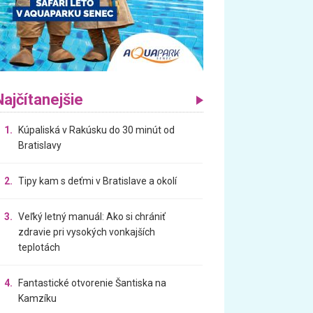
Najčítanejšie
1.
Kúpaliská v Rakúsku do 30 minút od
Bratislavy
2.
Tipy kam s deťmi v Bratislave a okolí
3.
Veľký letný manuál: Ako si chrániť
zdravie pri vysokých vonkajších
teplotách
4.
Fantastické otvorenie Šantiska na
Kamzíku