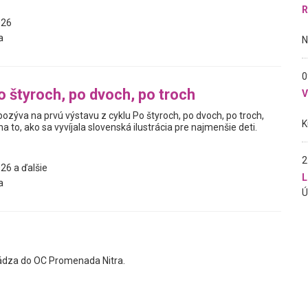
R
026
a
0
o štyroch, po dvoch, po troch
pozýva na prvú výstavu z cyklu Po štyroch, po dvoch, po troch,
a to, ako sa vyvíjala slovenská ilustrácia pre najmenšie deti.
2
26 a ďalšie
L
a
ádza do OC Promenada Nitra.