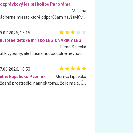
ozprávkový les pri kolibe Panoráma
Martina
Nádherné miesto ktoré odporúčam navštíviť všetkými desiatimi, pre rodiny s deťmi, dôchodcom... Proste a jednoducho ozaj rozprávkový les.. určite ešte prídeme. Odniesli sme si na pamiatku krásne tričká,
9.07.2026, 15:15
Vnútorné detské ihrisko LEGIONARIK v LEGIA Fitness
Elena Selecká
Kútik výborný, ale hlučná hudba úplne nevhodná pre deti. Na moju žiadosť o aspoň sušenie nereagovali.
7.06.2026, 16:53
etné kúpalisko Pezinok
. Monika Lipovská
Úžasné prostredie, napriek tomu, že je malé. Úžasná atmosféra. Voda fantastická a nádherná. Ľudí je pomerne veľa, ale su mili a ohľaduplní. Je veľmi zaujímavé sledovať, ako dokážu spolu športovať cudzí ľudia a bez ohľadu na vek. Vládne tu pohoda. Vnuka neviem dostať z vody. Ďakujem za krásny deň . Urcite sa sem vrátim. Jediný problém je s parkovaním, ale aj ten sa mi podarilo vyriešiť. Monika Bratislava