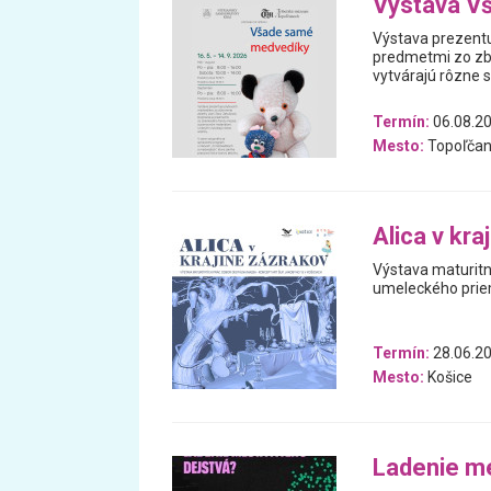
Výstava V
Výstava prezentu
predmetmi zo zb
vytvárajú rôzne 
Termín:
06.08.20
Mesto:
Topoľčan
Alica v kra
Výstava maturitn
umeleckého prie
Termín:
28.06.20
Mesto:
Košice
Ladenie m