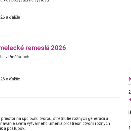
á Vás pozývajú na výstavu.
26 a ďalšie
umelecké remeslá 2026
ie v Piešťanoch.
26 a ďalšie
2
H
 priestor na spoločnú tvorbu, stretnutie rôznych generácií a
návanie sveta výtvarného umenia prostredníctvom rôznych
1
ík a postupov.