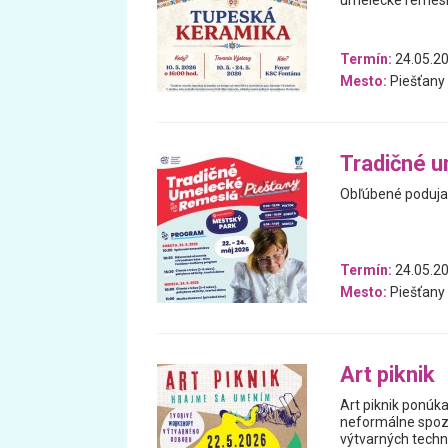
umelecké remesl
Termín:
24.05.20
Mesto:
Piešťany
Tradičné 
Obľúbené podujat
Termín:
24.05.20
Mesto:
Piešťany
Art piknik
Art piknik ponúka
neformálne spoz
výtvarných techn