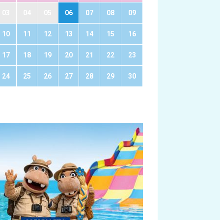
03
04
05
06
07
08
09
10
11
12
13
14
15
16
17
18
19
20
21
22
23
24
25
26
27
28
29
30