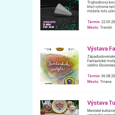
Trojhodinový kon
ktorí vytvoria ne
môžete toto učin
Termín:
22.05.2
Mesto:
Trenčín
Výstava Fa
Západoslovenské
Fantastické motýl
celého Slovenska,
Termín:
06.08.20
Mesto:
Trnava
Výstava T
Mestské kultúrne