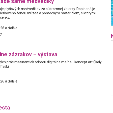
šade samé medvedíky
je plyšových medvedíkov zo súkromnej zbierky. Doplnená je
ierkového fondu múzea a pomocným materiálom, s ktorými
scénky.
26 a ďalšie
y
jine zázrakov – výstava
ých prác maturantiek odboru digitálna maľba - koncept art Školy
myslu.
26 a ďalšie
esta