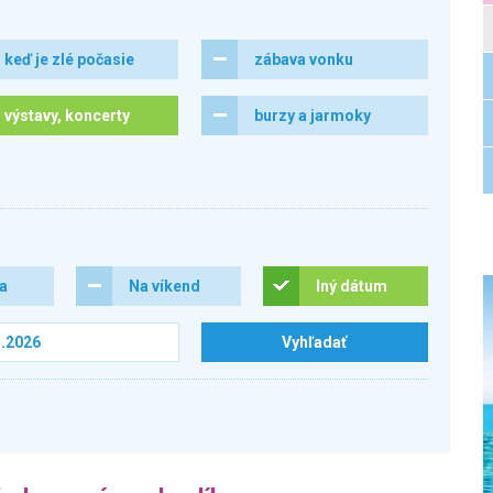
keď je zlé počasie
zábava vonku
výstavy, koncerty
burzy a jarmoky
ra
Na víkend
Iný dátum