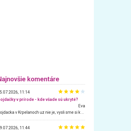
Najnovšie komentáre
5.07.2026, 11:14
ojdačky v prírode - kde všade sú ukryté?
Eva
Hojdacka v Krpelanoch uz nie je, vysli sme si k nej vcera, ale, zial, uz je znicena. Ak sem planujete cestu len kvoli hojdacke, mozete si ju usetrit. Krasny vyhlad je tu vsak aj bez hojdacky :-)
9.07.2026, 11:44