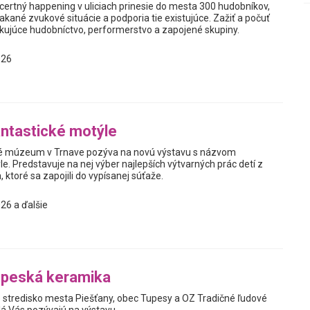
certný happening v uliciach prinesie do mesta 300 hudobníkov,
čakané zvukové situácie a podporia tie existujúce. Zažiť a počuť
kujúce hudobníctvo, performerstvo a zapojené skupiny.
026
ntastické motýle
 múzeum v Trnave pozýva na novú výstavu s názvom
e. Predstavuje na nej výber najlepších výtvarných prác detí z
 ktoré sa zapojili do vypísanej súťaže.
26 a ďalšie
upeská keramika
 stredisko mesta Piešťany, obec Tupesy a OZ Tradičné ľudové