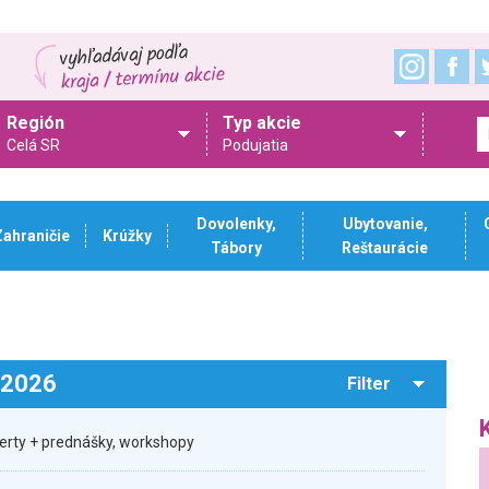
Región
Typ akcie
Celá SR
Podujatia
Dovolenky,
Ubytovanie,
Zahraničie
Krúžky
Tábory
Reštaurácie
.2026
Filter
certy + prednášky, workshopy