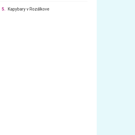
5.
Kapybary v Rozálkove