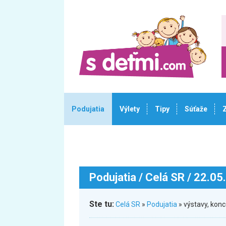
Podujatia
Výlety
Tipy
Súťaže
Podujatia
/ Celá SR / 22.05
Ste tu:
Celá SR
»
Podujatia
» výstavy, kon