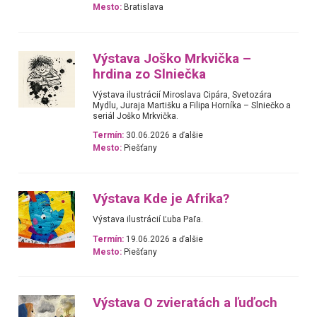
Mesto:
Bratislava
Výstava Joško Mrkvička –
hrdina zo Slniečka
Výstava ilustrácií Miroslava Cipára, Svetozára
Mydlu, Juraja Martišku a Filipa Horníka – Slniečko a
seriál Joško Mrkvička.
Termín:
30.06.2026 a ďalšie
Mesto:
Piešťany
Výstava Kde je Afrika?
Výstava ilustrácií Ľuba Paľa.
Termín:
19.06.2026 a ďalšie
Mesto:
Piešťany
Výstava O zvieratách a ľuďoch