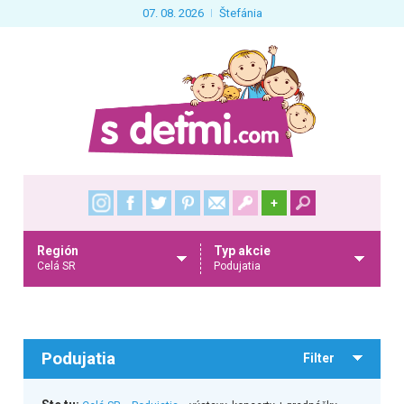
07. 08. 2026
Štefánia
+
Región
Typ akcie
Celá SR
Podujatia
Podujatia
Filter