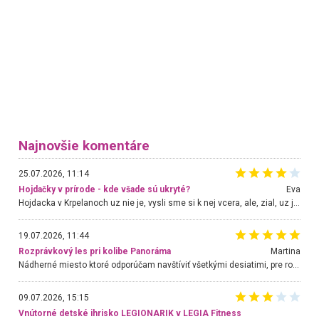
Najnovšie komentáre
25.07.2026, 11:14
Hojdačky v prírode - kde všade sú ukryté?
Eva
Hojdacka v Krpelanoch uz nie je, vysli sme si k nej vcera, ale, zial, uz je znicena. Ak sem planujete cestu len kvoli hojdacke, mozete si ju usetrit. Krasny vyhlad je tu vsak aj bez hojdacky :-)
19.07.2026, 11:44
Rozprávkový les pri kolibe Panoráma
Martina
Nádherné miesto ktoré odporúčam navštíviť všetkými desiatimi, pre rodiny s deťmi, dôchodcom... Proste a jednoducho ozaj rozprávkový les.. určite ešte prídeme. Odniesli sme si na pamiatku krásne tričká,
09.07.2026, 15:15
Vnútorné detské ihrisko LEGIONARIK v LEGIA Fitness