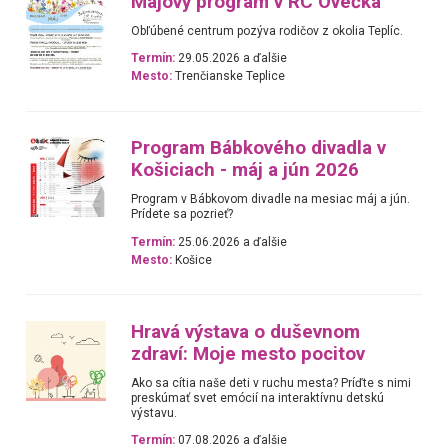
Májový program v RC Ovečka
Obľúbené centrum pozýva rodičov z okolia Teplíc.
Termín:
29.05.2026 a ďalšie
Mesto:
Trenčianske Teplice
Program Bábkového divadla v
Košiciach - máj a jún 2026
Program v Bábkovom divadle na mesiac máj a jún.
Prídete sa pozrieť?
Termín:
25.06.2026 a ďalšie
Mesto:
Košice
Hravá výstava o duševnom
zdraví: Moje mesto pocitov
Ako sa cítia naše deti v ruchu mesta? Príďte s nimi
preskúmať svet emócií na interaktívnu detskú
výstavu.
Termín:
07.08.2026 a ďalšie