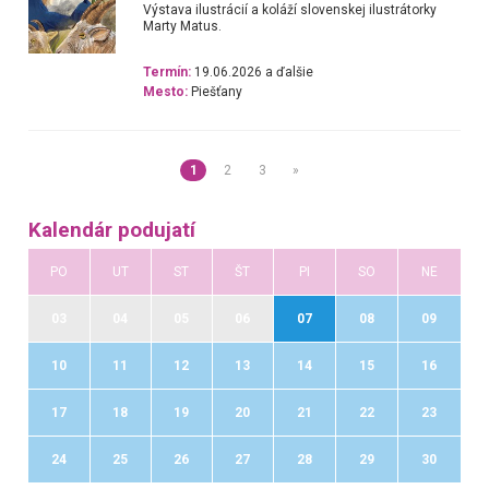
Výstava ilustrácií a koláží slovenskej ilustrátorky
Marty Matus.
Termín:
19.06.2026 a ďalšie
Mesto:
Piešťany
1
2
3
»
Kalendár podujatí
PO
UT
ST
ŠT
PI
SO
NE
03
04
05
06
07
08
09
10
11
12
13
14
15
16
17
18
19
20
21
22
23
24
25
26
27
28
29
30