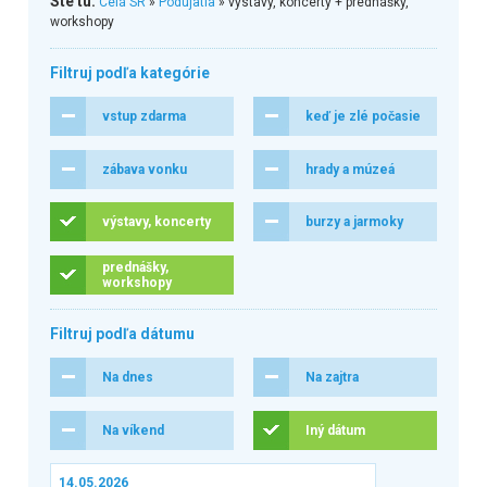
Ste tu:
Celá SR
»
Podujatia
» výstavy, koncerty + prednášky,
workshopy
Filtruj podľa kategórie
vstup zdarma
keď je zlé počasie
zábava vonku
hrady a múzeá
výstavy, koncerty
burzy a jarmoky
prednášky,
workshopy
Filtruj podľa dátumu
Na dnes
Na zajtra
Na víkend
Iný dátum