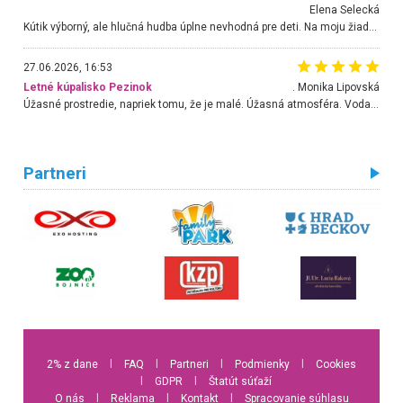
Elena Selecká
Kútik výborný, ale hlučná hudba úplne nevhodná pre deti. Na moju žiadosť o aspoň sušenie nereagovali.
27.06.2026, 16:53
Letné kúpalisko Pezinok
. Monika Lipovská
Úžasné prostredie, napriek tomu, že je malé. Úžasná atmosféra. Voda fantastická a nádherná. Ľudí je pomerne veľa, ale su mili a ohľaduplní. Je veľmi zaujímavé sledovať, ako dokážu spolu športovať cudzí ľudia a bez ohľadu na vek. Vládne tu pohoda. Vnuka neviem dostať z vody. Ďakujem za krásny deň . Urcite sa sem vrátim. Jediný problém je s parkovaním, ale aj ten sa mi podarilo vyriešiť. Monika Bratislava
Partneri
2% z dane
l
FAQ
l
Partneri
l
Podmienky
l
Cookies
l
GDPR
l
Štatút súťaží
O nás
l
Reklama
l
Kontakt
l
Spracovanie súhlasu