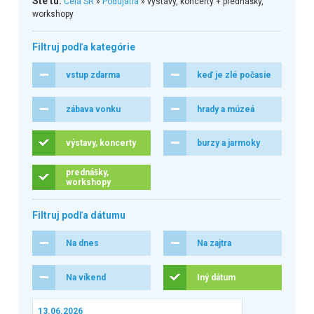
Ste tu:
Celá SR
»
Podujatia
» výstavy, koncerty + prednášky,
workshopy
Filtruj podľa kategórie
vstup zdarma
keď je zlé počasie
zábava vonku
hrady a múzeá
výstavy, koncerty
burzy a jarmoky
prednášky,
workshopy
Filtruj podľa dátumu
Na dnes
Na zajtra
Na víkend
Iný dátum