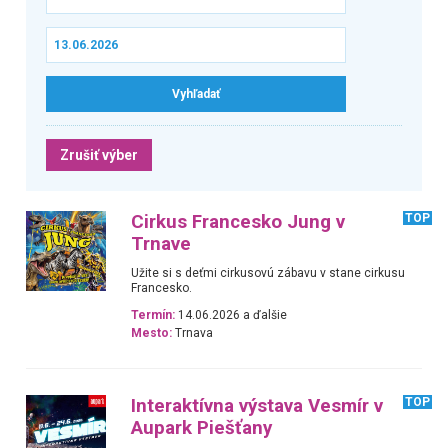
Zrušiť výber
Cirkus Francesko Jung v
TOP
Trnave
Užite si s deťmi cirkusovú zábavu v stane cirkusu
Francesko.
Termín:
14.06.2026 a ďalšie
Mesto:
Trnava
Interaktívna výstava Vesmír v
TOP
Aupark Piešťany