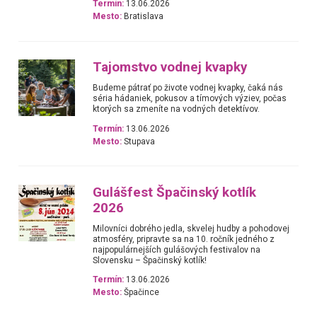
Termín:
13.06.2026
Mesto:
Bratislava
Tajomstvo vodnej kvapky
Budeme pátrať po živote vodnej kvapky, čaká nás
séria hádaniek, pokusov a tímových výziev, počas
ktorých sa zmeníte na vodných detektívov.
Termín:
13.06.2026
Mesto:
Stupava
Gulášfest Špačinský kotlík
2026
Milovníci dobrého jedla, skvelej hudby a pohodovej
atmosféry, pripravte sa na 10. ročník jedného z
najpopulárnejších gulášových festivalov na
Slovensku – Špačinský kotlík!
Termín:
13.06.2026
Mesto:
Špačince