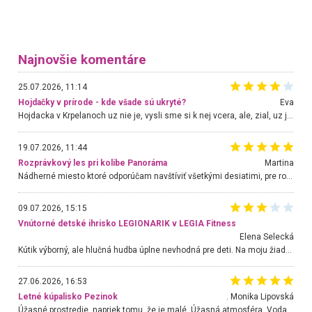
Najnovšie komentáre
25.07.2026, 11:14
Hojdačky v prírode - kde všade sú ukryté?
Eva
Hojdacka v Krpelanoch uz nie je, vysli sme si k nej vcera, ale, zial, uz je znicena. Ak sem planujete cestu len kvoli hojdacke, mozete si ju usetrit. Krasny vyhlad je tu vsak aj bez hojdacky :-)
19.07.2026, 11:44
Rozprávkový les pri kolibe Panoráma
Martina
Nádherné miesto ktoré odporúčam navštíviť všetkými desiatimi, pre rodiny s deťmi, dôchodcom... Proste a jednoducho ozaj rozprávkový les.. určite ešte prídeme. Odniesli sme si na pamiatku krásne tričká,
09.07.2026, 15:15
Vnútorné detské ihrisko LEGIONARIK v LEGIA Fitness
Elena Selecká
Kútik výborný, ale hlučná hudba úplne nevhodná pre deti. Na moju žiadosť o aspoň sušenie nereagovali.
27.06.2026, 16:53
Letné kúpalisko Pezinok
. Monika Lipovská
Úžasné prostredie, napriek tomu, že je malé. Úžasná atmosféra. Voda fantastická a nádherná. Ľudí je pomerne veľa, ale su mili a ohľaduplní. Je veľmi zaujímavé sledovať, ako dokážu spolu športovať cudzí ľudia a bez ohľadu na vek. Vládne tu pohoda. Vnuka neviem dostať z vody. Ďakujem za krásny deň . Urcite sa sem vrátim. Jediný problém je s parkovaním, ale aj ten sa mi podarilo vyriešiť. Monika Bratislava