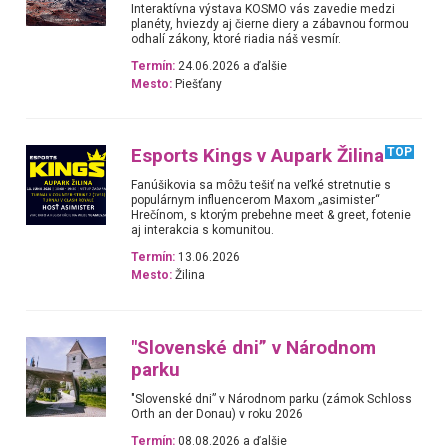
Interaktívna výstava KOSMO vás zavedie medzi
planéty, hviezdy aj čierne diery a zábavnou formou
odhalí zákony, ktoré riadia náš vesmír.
Termín:
24.06.2026 a ďalšie
Mesto:
Piešťany
Esports Kings v Aupark Žilina
TOP
Fanúšikovia sa môžu tešiť na veľké stretnutie s
populárnym influencerom Maxom „asimister“
Hrečínom, s ktorým prebehne meet & greet, fotenie
aj interakcia s komunitou.
Termín:
13.06.2026
Mesto:
Žilina
"Slovenské dni” v Národnom
parku
"Slovenské dni” v Národnom parku (zámok Schloss
Orth an der Donau) v roku 2026
Termín:
08.08.2026 a ďalšie