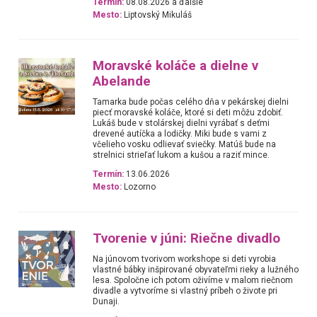
Termín:
08.08.2026 a ďalšie
Mesto:
Liptovský Mikuláš
Moravské koláče a dielne v
Abelande
Tamarka bude počas celého dňa v pekárskej dielni
piecť moravské koláče, ktoré si deti môžu zdobiť.
Lukáš bude v stolárskej dielni vyrábať s deťmi
drevené autíčka a lodičky. Miki bude s vami z
včelieho vosku odlievať sviečky. Matúš bude na
strelnici strieľať lukom a kušou a raziť mince.
Termín:
13.06.2026
Mesto:
Lozorno
Tvorenie v júni: Riečne divadlo
Na júnovom tvorivom workshope si deti vyrobia
vlastné bábky inšpirované obyvateľmi rieky a lužného
lesa. Spoločne ich potom oživíme v malom riečnom
divadle a vytvoríme si vlastný príbeh o živote pri
Dunaji.