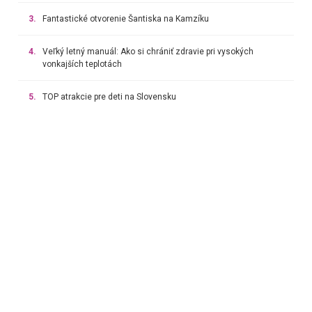
3.
Fantastické otvorenie Šantiska na Kamzíku
4.
Veľký letný manuál: Ako si chrániť zdravie pri vysokých
vonkajších teplotách
5.
TOP atrakcie pre deti na Slovensku