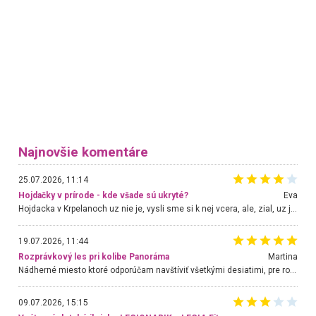
Najnovšie komentáre
25.07.2026, 11:14
Hojdačky v prírode - kde všade sú ukryté?
Eva
Hojdacka v Krpelanoch uz nie je, vysli sme si k nej vcera, ale, zial, uz je znicena. Ak sem planujete cestu len kvoli hojdacke, mozete si ju usetrit. Krasny vyhlad je tu vsak aj bez hojdacky :-)
19.07.2026, 11:44
Rozprávkový les pri kolibe Panoráma
Martina
Nádherné miesto ktoré odporúčam navštíviť všetkými desiatimi, pre rodiny s deťmi, dôchodcom... Proste a jednoducho ozaj rozprávkový les.. určite ešte prídeme. Odniesli sme si na pamiatku krásne tričká,
09.07.2026, 15:15