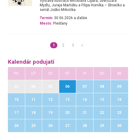
Výstava ilustrácií Miroslava Cipára, Svetozára
Mydlu, Juraja Martišku a Filipa Horníka – Slniečko a
seriál Joško Mrkvička.
Termín:
30.06.2026 a ďalšie
Mesto:
Piešťany
1
2
3
»
Kalendár podujatí
PO
UT
ST
ŠT
PI
SO
NE
03
04
05
06
07
08
09
10
11
12
13
14
15
16
17
18
19
20
21
22
23
24
25
26
27
28
29
30