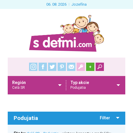
06. 08. 2026
Jozefína
+
Región
Typ akcie
Celá SR
Podujatia
Podujatia
Filter