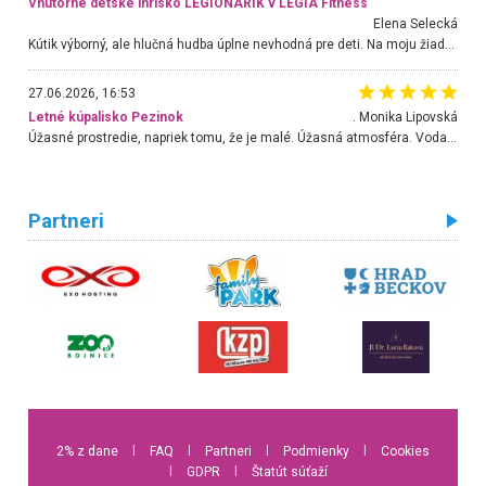
Vnútorné detské ihrisko LEGIONARIK v LEGIA Fitness
Elena Selecká
Kútik výborný, ale hlučná hudba úplne nevhodná pre deti. Na moju žiadosť o aspoň sušenie nereagovali.
27.06.2026, 16:53
Letné kúpalisko Pezinok
. Monika Lipovská
Úžasné prostredie, napriek tomu, že je malé. Úžasná atmosféra. Voda fantastická a nádherná. Ľudí je pomerne veľa, ale su mili a ohľaduplní. Je veľmi zaujímavé sledovať, ako dokážu spolu športovať cudzí ľudia a bez ohľadu na vek. Vládne tu pohoda. Vnuka neviem dostať z vody. Ďakujem za krásny deň . Urcite sa sem vrátim. Jediný problém je s parkovaním, ale aj ten sa mi podarilo vyriešiť. Monika Bratislava
Partneri
2% z dane
l
FAQ
l
Partneri
l
Podmienky
l
Cookies
l
GDPR
l
Štatút súťaží