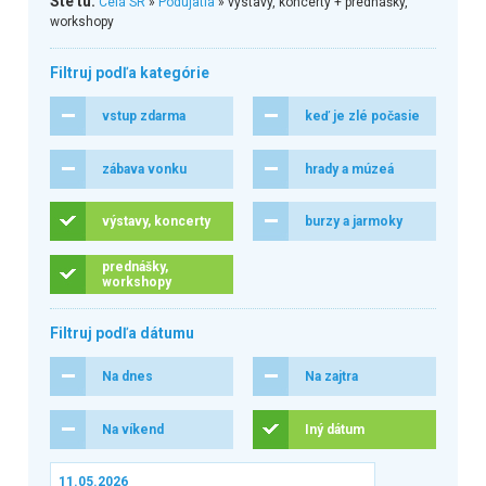
Ste tu:
Celá SR
»
Podujatia
» výstavy, koncerty + prednášky,
workshopy
Filtruj podľa kategórie
vstup zdarma
keď je zlé počasie
zábava vonku
hrady a múzeá
výstavy, koncerty
burzy a jarmoky
prednášky,
workshopy
Filtruj podľa dátumu
Na dnes
Na zajtra
Na víkend
Iný dátum