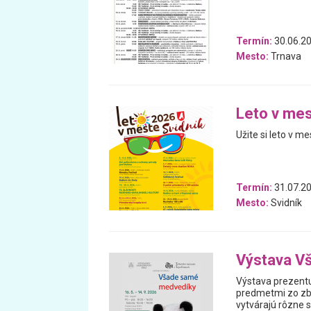
Termín:
30.06.20
Mesto:
Trnava
Leto v mes
Užite si leto v me
Termín:
31.07.20
Mesto:
Svidník
Výstava V
Výstava prezentu
predmetmi zo zb
vytvárajú rôzne 