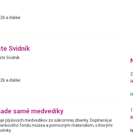
26 a ďalšie
te Svidník
ste Svidník
2
26 a ďalšie
H
šade samé medvedíky
1
R
je plyšových medvedíkov zo súkromnej zbierky. Doplnená je
ierkového fondu múzea a pomocným materiálom, s ktorými
scénky.