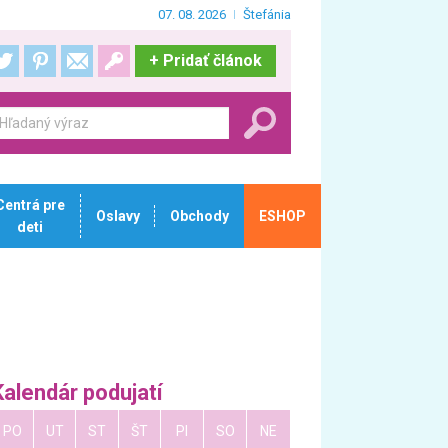
07. 08. 2026
Štefánia
+
Pridať článok
Centrá pre
Oslavy
Obchody
ESHOP
deti
Kalendár podujatí
PO
UT
ST
ŠT
PI
SO
NE