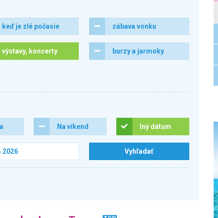
keď je zlé počasie
zábava vonku
výstavy, koncerty
burzy a jarmoky
ra
Na víkend
Iný dátum