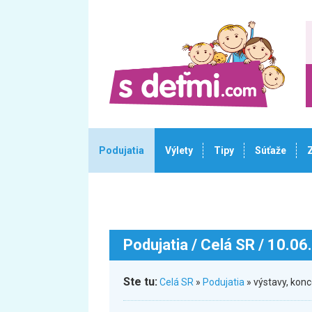
Podujatia
Výlety
Tipy
Súťaže
Podujatia
/ Celá SR / 10.06
Ste tu:
Celá SR
»
Podujatia
» výstavy, kon