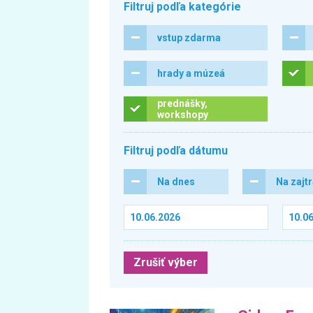
Filtruj podľa kategórie
vstup zdarma
hrady a múzeá
prednášky,
workshopy
Filtruj podľa dátumu
Na dnes
Na zajt
Zrušiť výber