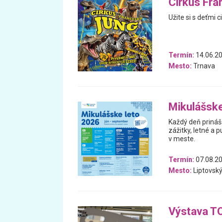
Cirkus Fra
Užite si s deťmi 
Termín:
14.06.20
Mesto:
Trnava
Mikulášske
Každý deň prináš
zážitky, letné a p
v meste.
Termín:
07.08.20
Mesto:
Liptovský
Výstava TOT