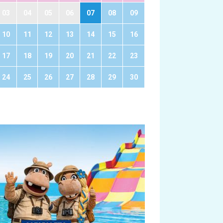
03
04
05
06
07
08
09
10
11
12
13
14
15
16
17
18
19
20
21
22
23
24
25
26
27
28
29
30