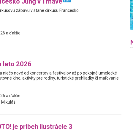
ncesko Jung v Trnave
TOP
cirkusovú zábavu v stane cirkusu Francesko.
26 a ďalšie
 leto 2026
a niečo nové od koncertov a festivalov až po pokojné umelecké
utovné kino, aktivity pre rodiny, turistické prehliadky či maľovanie
26 a ďalšie
 Mikuláš
O! je príbeh ilustrácie 3