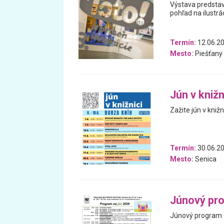
Výstava predstavu
pohľad na ilustr
Termín:
12.06.20
Mesto:
Piešťany
Jún v knižn
Zažite jún v knižni
Termín:
30.06.20
Mesto:
Senica
Júnový pr
Júnový program