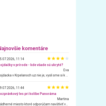
Najnovšie komentáre
5.07.2026, 11:14
ojdačky v prírode - kde všade sú ukryté?
Eva
Hojdacka v Krpelanoch uz nie je, vysli sme si k nej vcera, ale, zial, uz je znicena. Ak sem planujete cestu len kvoli hojdacke, mozete si ju usetrit. Krasny vyhlad je tu vsak aj bez hojdacky :-)
9.07.2026, 11:44
ozprávkový les pri kolibe Panoráma
Martina
Nádherné miesto ktoré odporúčam navštíviť všetkými desiatimi, pre rodiny s deťmi, dôchodcom... Proste a jednoducho ozaj rozprávkový les.. určite ešte prídeme. Odniesli sme si na pamiatku krásne tričká,