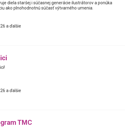
je diela staršej i súčasnej generácie ilustrátorov a ponúka
áciu ako plnohodnotnú súčasť výtvarného umenia.
26 a ďalšie
ici
ci!
26 a ďalšie
ogram TMC