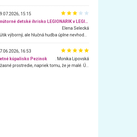
9.07.2026, 15:15
Vnútorné detské ihrisko LEGIONARIK v LEGIA Fitness
Elena Selecká
Kútik výborný, ale hlučná hudba úplne nevhodná pre deti. Na moju žiadosť o aspoň sušenie nereagovali.
7.06.2026, 16:53
etné kúpalisko Pezinok
. Monika Lipovská
Úžasné prostredie, napriek tomu, že je malé. Úžasná atmosféra. Voda fantastická a nádherná. Ľudí je pomerne veľa, ale su mili a ohľaduplní. Je veľmi zaujímavé sledovať, ako dokážu spolu športovať cudzí ľudia a bez ohľadu na vek. Vládne tu pohoda. Vnuka neviem dostať z vody. Ďakujem za krásny deň . Urcite sa sem vrátim. Jediný problém je s parkovaním, ale aj ten sa mi podarilo vyriešiť. Monika Bratislava