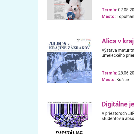
Termín:
07.08.20
Mesto:
Topoľčan
Alica v kra
Výstava maturitn
umeleckého prie
Termín:
28.06.20
Mesto:
Košice
Digitálne 
V priestoroch Lit
študentov a absol