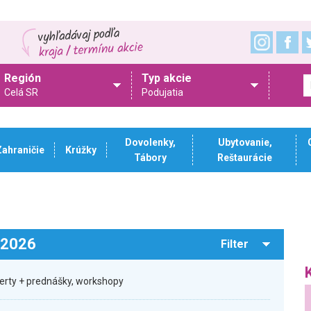
Región
Typ akcie
Celá SR
Podujatia
Dovolenky,
Ubytovanie,
Zahraničie
Krúžky
Tábory
Reštaurácie
.2026
Filter
certy + prednášky, workshopy