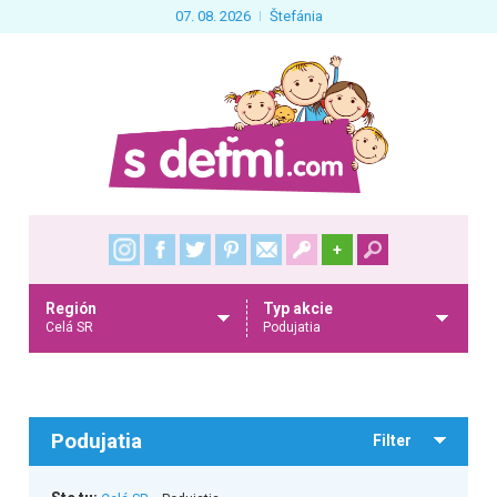
07. 08. 2026
Štefánia
+
Región
Typ akcie
Celá SR
Podujatia
Podujatia
Filter