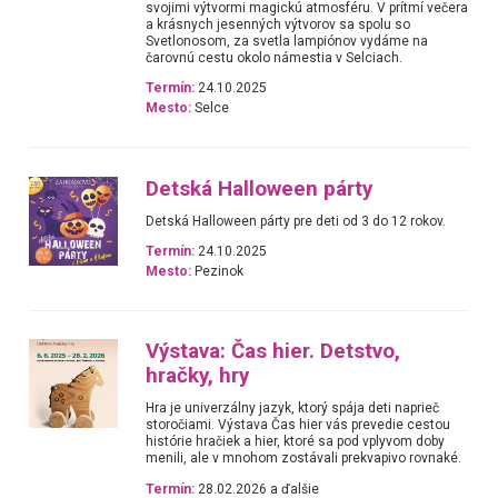
svojimi výtvormi magickú atmosféru. V prítmí večera
a krásnych jesenných výtvorov sa spolu so
Svetlonosom, za svetla lampiónov vydáme na
čarovnú cestu okolo námestia v Selciach.
Termín:
24.10.2025
Mesto:
Selce
Detská Halloween párty
Detská Halloween párty pre deti od 3 do 12 rokov.
Termín:
24.10.2025
Mesto:
Pezinok
Výstava: Čas hier. Detstvo,
hračky, hry
Hra je univerzálny jazyk, ktorý spája deti naprieč
storočiami. Výstava Čas hier vás prevedie cestou
histórie hračiek a hier, ktoré sa pod vplyvom doby
menili, ale v mnohom zostávali prekvapivo rovnaké.
Termín:
28.02.2026 a ďalšie