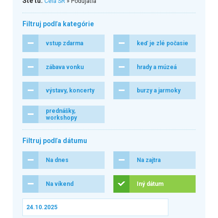
Ste tu:
Celá SR
» Podujatia
Filtruj podľa kategórie
vstup zdarma
keď je zlé počasie
zábava vonku
hrady a múzeá
výstavy, koncerty
burzy a jarmoky
prednášky,
workshopy
Filtruj podľa dátumu
Na dnes
Na zajtra
Na víkend
Iný dátum