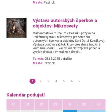
Mesto:
Pezinok
Výstava autorských šperkov a
objektov: Mikrosvety
Malokarpatské múzeum v Pezinku pozýva na
unikátnu výstavu Mikrosvety, prezentáciu
autorských šperkov a objektov Soni Ďateľ Kozákovej.
Výstava ponúka zážitok, ktorý presahuje tradičné
vnímanie šperku – každý kúsok rozpráva príbeh a
vyzýva diváka k interakcii a dotyku.
Termín:
05.12.2025 a ďalšie
Mesto:
Pezinok
1
2
3
4
5
6
»
Kalendár podujatí
PO
UT
ST
ŠT
PI
SO
NE