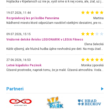
Hojdacka v Krpelanoch uz nie je, vysli sme si k nej vcera, ale, zial, uz je znicena. Ak sem planujete cestu len kvoli hojdacke, mozete si ju usetrit. Krasny vyhlad je tu vsak aj bez hojdacky :-)
19.07.2026, 11:44
Rozprávkový les pri kolibe Panoráma
Martina
Nádherné miesto ktoré odporúčam navštíviť všetkými desiatimi, pre rodiny s deťmi, dôchodcom... Proste a jednoducho ozaj rozprávkový les.. určite ešte prídeme. Odniesli sme si na pamiatku krásne tričká,
09.07.2026, 15:15
Vnútorné detské ihrisko LEGIONARIK v LEGIA Fitness
Elena Selecká
Kútik výborný, ale hlučná hudba úplne nevhodná pre deti. Na moju žiadosť o aspoň sušenie nereagovali.
27.06.2026, 16:53
Letné kúpalisko Pezinok
. Monika Lipovská
Úžasné prostredie, napriek tomu, že je malé. Úžasná atmosféra. Voda fantastická a nádherná. Ľudí je pomerne veľa, ale su mili a ohľaduplní. Je veľmi zaujímavé sledovať, ako dokážu spolu športovať cudzí ľudia a bez ohľadu na vek. Vládne tu pohoda. Vnuka neviem dostať z vody. Ďakujem za krásny deň . Urcite sa sem vrátim. Jediný problém je s parkovaním, ale aj ten sa mi podarilo vyriešiť. Monika Bratislava
Partneri