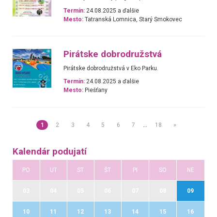
Termín:
24.08.2025 a ďalšie
Mesto:
Tatranská Lomnica, Starý Smokovec
Pirátske dobrodružstvá
Pirátske dobrodružstvá v Eko Parku.
Termín:
24.08.2025 a ďalšie
Mesto:
Piešťany
1
2
3
4
5
6
7
…
18
»
Kalendár podujatí
PO
UT
ST
ŠT
PI
SO
NE
03
04
05
06
07
08
09
10
11
12
13
14
15
16