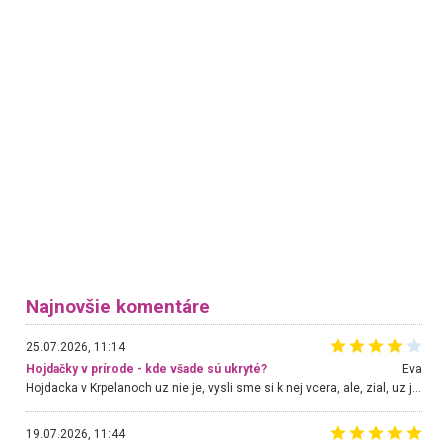
Najnovšie komentáre
25.07.2026, 11:14
Hojdačky v prírode - kde všade sú ukryté?
Eva
Hojdacka v Krpelanoch uz nie je, vysli sme si k nej vcera, ale, zial, uz je znicena. Ak sem planujete cestu len kvoli hojdacke, mozete si ju usetrit. Krasny vyhlad je tu vsak aj bez hojdacky :-)
19.07.2026, 11:44