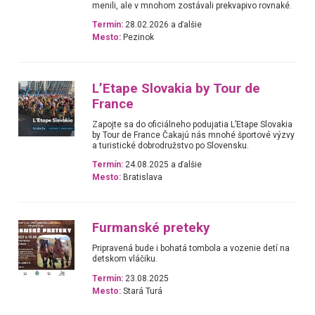
menili, ale v mnohom zostávali prekvapivo rovnaké.
Termín:
28.02.2026 a ďalšie
Mesto:
Pezinok
L’Etape Slovakia by Tour de
France
Zapojte sa do oficiálneho podujatia L’Etape Slovakia
by Tour de France Čakajú nás mnohé športové výzvy
a turistické dobrodružstvo po Slovensku.
Termín:
24.08.2025 a ďalšie
Mesto:
Bratislava
Furmanské preteky
Pripravená bude i bohatá tombola a vozenie detí na
detskom vláčiku.
Termín:
23.08.2025
Mesto:
Stará Turá