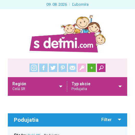
09. 08. 2026
Ľubomíra
+
Región
Typ akcie
Celá SR
Podujatia
Podujatia
Filter