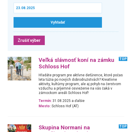
Zrušiť výber
Veľká slávnosť koní na zámku
TOP
Schloss Hof
Hľadáte program pre aktívne deťúrence, ktoré počas
leta túžia po nových dobrodružstvách? Kreatívne
aktivity, kultúrny program, ale aj pohyb na čerstvom
vzduchu a príjemné osvieženie na vás čaká v
zámockom areáli Schloss Hof!
Termín:
31.08.2025 a ďalšie
Mesto:
Schloss Hof (AT)
Skupina Normani na
TOP