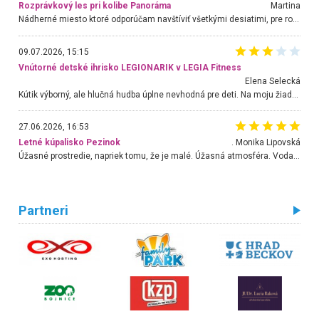
Rozprávkový les pri kolibe Panoráma
Martina
Nádherné miesto ktoré odporúčam navštíviť všetkými desiatimi, pre rodiny s deťmi, dôchodcom... Proste a jednoducho ozaj rozprávkový les.. určite ešte prídeme. Odniesli sme si na pamiatku krásne tričká,
09.07.2026, 15:15
Vnútorné detské ihrisko LEGIONARIK v LEGIA Fitness
Elena Selecká
Kútik výborný, ale hlučná hudba úplne nevhodná pre deti. Na moju žiadosť o aspoň sušenie nereagovali.
27.06.2026, 16:53
Letné kúpalisko Pezinok
. Monika Lipovská
Úžasné prostredie, napriek tomu, že je malé. Úžasná atmosféra. Voda fantastická a nádherná. Ľudí je pomerne veľa, ale su mili a ohľaduplní. Je veľmi zaujímavé sledovať, ako dokážu spolu športovať cudzí ľudia a bez ohľadu na vek. Vládne tu pohoda. Vnuka neviem dostať z vody. Ďakujem za krásny deň . Urcite sa sem vrátim. Jediný problém je s parkovaním, ale aj ten sa mi podarilo vyriešiť. Monika Bratislava
Partneri