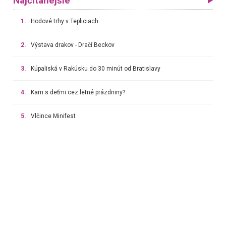
Najčítanejšie
1.
Hodové trhy v Tepliciach
2.
Výstava drakov - Dračí Beckov
3.
Kúpaliská v Rakúsku do 30 minút od Bratislavy
4.
Kam s deťmi cez letné prázdniny?
5.
Vlčince Minifest