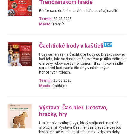
Trenčianskom hrade
Príďte sa s deťmi zabaviť a niečo nové aj naučiť.
Termín:
23.08.2025
Mesto:
Trenčín
Čachtické hody v kaštieli
TOP
Pozývame vás na Čachtické hody do Draškovičovho
kaštieľa, kde sa šmahom čarovného prútika ocitnete
o stovky rokov späť v honosnom šľachtickom sídle
uprostred hodovania šľachty v nádherných
honosných róbach.
Termín:
23.08.2025
Mesto:
Čachtice
Výstava: Čas hier. Detstvo,
hračky, hry
Hra je univerzálny jazyk, ktorý spája deti naprieč
storočiami. Výstava Čas hier vás prevedie cestou
histórie hračiek a hier, ktoré sa pod vplyvom doby