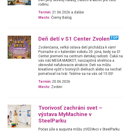
rodinu.
Termín:
21.06.2026 a ďalšie
Mesto:
Čierny Balog
Deň detí v S1 Center Zvolen
TOP
Zvolenčania, veľká oslava detí prichádza k vám!
Poznačte si v kalendári sobotu 20. júna, kedy sa S1
Center premení na centrum detskej radosti. Čaká na
vás náš MEGA MASKOT, naozajstná strelnica a
obrovské nafukovacie atrakcie. Deti sa môžu
kreatívne vyžiť v tvorivých dielňach alebo sa nechať
pomaľovať na tvár. Tešíme sa na vás od 15:00!
Termín:
20.06.2026
Mesto:
Zvolen
Tvorivosť zachráni svet –
výstava MyMachine v
SteelParku
Počas júla a augusta môžu zVEDAvci v SteelParku