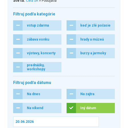
Ste tu:
Celá SR
» Podujatia
Filtruj podľa kategórie
vstup zdarma
keď je zlé počasie
zábava vonku
hrady a múzeá
výstavy, koncerty
burzy a jarmoky
prednášky,
workshopy
Filtruj podľa dátumu
Na dnes
Na zajtra
Na víkend
Iný dátum