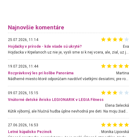
Najnovšie komentáre
25.07.2026, 11:14
Hojdačky v prírode - kde všade sú ukryté?
Eva
Hojdacka v Krpelanoch uz nie je, vysli sme si k nej vcera, ale, zial, uz je znicena. Ak sem planujete cestu len kvoli hojdacke, mozete si ju usetrit. Krasny vyhlad je tu vsak aj bez hojdacky :-)
19.07.2026, 11:44
Rozprávkový les pri kolibe Panoráma
Martina
Nádherné miesto ktoré odporúčam navštíviť všetkými desiatimi, pre rodiny s deťmi, dôchodcom... Proste a jednoducho ozaj rozprávkový les.. určite ešte prídeme. Odniesli sme si na pamiatku krásne tričká,
09.07.2026, 15:15
Vnútorné detské ihrisko LEGIONARIK v LEGIA Fitness
Elena Selecká
Kútik výborný, ale hlučná hudba úplne nevhodná pre deti. Na moju žiadosť o aspoň sušenie nereagovali.
27.06.2026, 16:53
Letné kúpalisko Pezinok
. Monika Lipovská