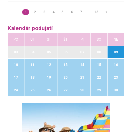
1
2
3
4
5
6
7
…
15
»
Kalendár podujatí
PO
UT
ST
ŠT
PI
SO
NE
03
04
05
06
07
08
09
10
11
12
13
14
15
16
17
18
19
20
21
22
23
24
25
26
27
28
29
30