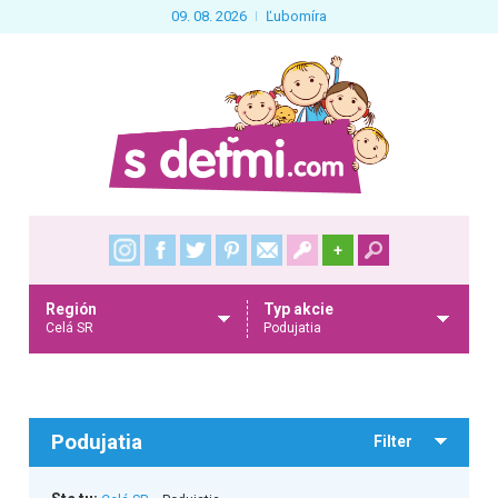
09. 08. 2026
Ľubomíra
+
Región
Typ akcie
Celá SR
Podujatia
Podujatia
Filter