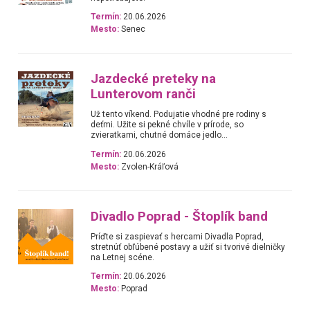
Termín:
20.06.2026
Mesto:
Senec
Jazdecké preteky na
Lunterovom ranči
Už tento víkend. Podujatie vhodné pre rodiny s
deťmi. Užite si pekné chvíle v prírode, so
zvieratkami, chutné domáce jedlo...
Termín:
20.06.2026
Mesto:
Zvolen-Kráľová
Divadlo Poprad - Štoplík band
Príďte si zaspievať s hercami Divadla Poprad,
stretnúť obľúbené postavy a užiť si tvorivé dielničky
na Letnej scéne.
Termín:
20.06.2026
Mesto:
Poprad