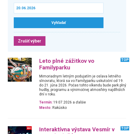
Zrušiť výber
Leto plné zážitkov vo
TOP
Familyparku
Mimoriadnym letným podujatím je oslava letného
slnovratu, ktorá sa vo Familyparku uskutoční od 19.
do 21. júna 2026. Počas tohto víkendu bude park plný
hudby, programu a výnimočnej atmosféry najdlhších
dní v roku.
Termín:
19.07.2026 a ďalšie
Mesto:
Rakúsko
Interaktívna výstava Vesmír v
TOP