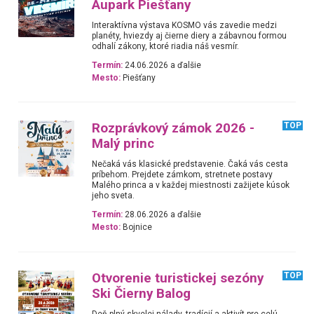
Aupark Piešťany
Interaktívna výstava KOSMO vás zavedie medzi
planéty, hviezdy aj čierne diery a zábavnou formou
odhalí zákony, ktoré riadia náš vesmír.
Termín:
24.06.2026 a ďalšie
Mesto:
Piešťany
Rozprávkový zámok 2026 -
TOP
Malý princ
Nečaká vás klasické predstavenie. Čaká vás cesta
príbehom. Prejdete zámkom, stretnete postavy
Malého princa a v každej miestnosti zažijete kúsok
jeho sveta.
Termín:
28.06.2026 a ďalšie
Mesto:
Bojnice
Otvorenie turistickej sezóny
TOP
Ski Čierny Balog
Deň plný skvelej nálady, tradícií a aktivít pre celú