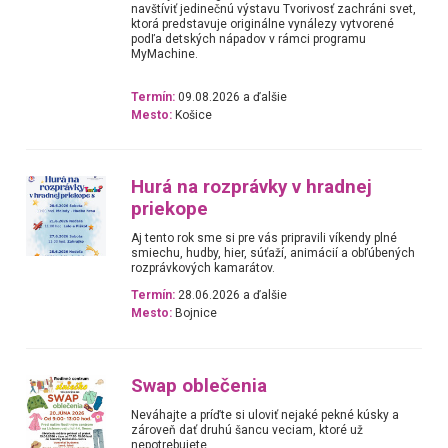
navštíviť jedinečnú výstavu Tvorivosť zachráni svet,
ktorá predstavuje originálne vynálezy vytvorené
podľa detských nápadov v rámci programu
MyMachine.
Termín:
09.08.2026 a ďalšie
Mesto:
Košice
Hurá na rozprávky v hradnej
priekope
Aj tento rok sme si pre vás pripravili víkendy plné
smiechu, hudby, hier, súťaží, animácií a obľúbených
rozprávkových kamarátov.
Termín:
28.06.2026 a ďalšie
Mesto:
Bojnice
Swap oblečenia
Neváhajte a príďte si uloviť nejaké pekné kúsky a
zároveň dať druhú šancu veciam, ktoré už
nepotrebujete.