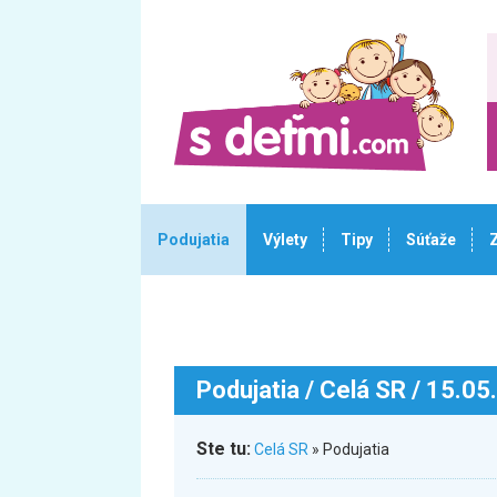
Podujatia
Výlety
Tipy
Súťaže
Podujatia
/ Celá SR / 15.05
Ste tu:
Celá SR
» Podujatia