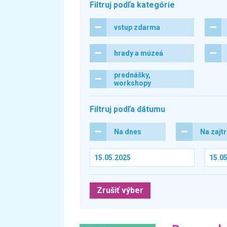
Filtruj podľa kategórie
vstup zdarma
hrady a múzeá
prednášky,
workshopy
Filtruj podľa dátumu
Na dnes
Na zajt
Zrušiť výber