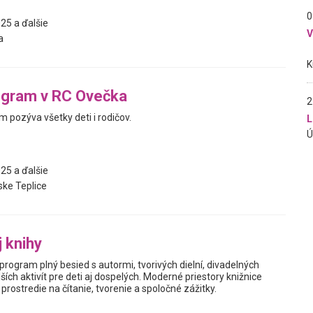
0
25 a ďalšie
a
ogram v RC Ovečka
2
 pozýva všetky deti i rodičov.
L
25 a ďalšie
ke Teplice
j knihy
rogram plný besied s autormi, tvorivých dielní, divadelných
ších aktivít pre deti aj dospelých. Moderné priestory knižnice
 prostredie na čítanie, tvorenie a spoločné zážitky.