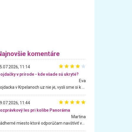
Najnovšie komentáre
5.07.2026, 11:14
ojdačky v prírode - kde všade sú ukryté?
Eva
Hojdacka v Krpelanoch uz nie je, vysli sme si k nej vcera, ale, zial, uz je znicena. Ak sem planujete cestu len kvoli hojdacke, mozete si ju usetrit. Krasny vyhlad je tu vsak aj bez hojdacky :-)
9.07.2026, 11:44
ozprávkový les pri kolibe Panoráma
Martina
Nádherné miesto ktoré odporúčam navštíviť všetkými desiatimi, pre rodiny s deťmi, dôchodcom... Proste a jednoducho ozaj rozprávkový les.. určite ešte prídeme. Odniesli sme si na pamiatku krásne tričká,