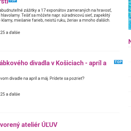
sti
TOP
ezabudnuteľné zážitky a 17 exponátov zameraných na hravosť,
hlavolamy. Tešiť sa môžete napr. súradnicovú sieť, zapeklitý
 klamy, miešanie farieb, neistú ruku, žeriav a mnoho ďalších.
25 a ďalšie
bkového divadla v Košiciach - apríl a
TOP
om divadle na apríl a máj. Prídete sa pozrieť?
25 a ďalšie
vorený ateliér ÚĽUV