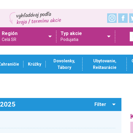
Región
Typ akcie
Celá SR
Podujatia
Dovolenky,
Ubytovanie,
Zahraničie
Krúžky
Tábory
Reštaurácie
.2025
Filter