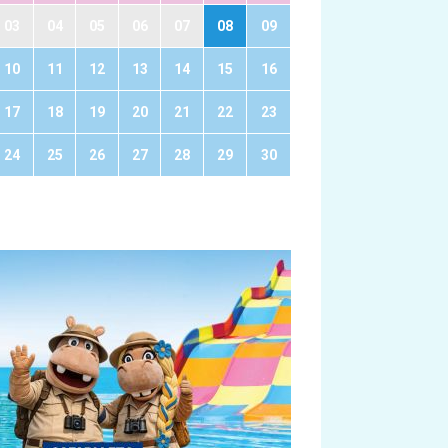
03
04
05
06
07
08
09
10
11
12
13
14
15
16
17
18
19
20
21
22
23
24
25
26
27
28
29
30