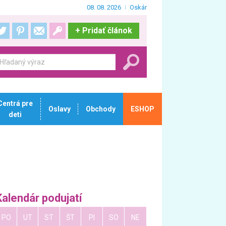
08. 08. 2026
Oskár
+
Pridať článok
Centrá pre
Oslavy
Obchody
ESHOP
deti
Kalendár podujatí
PO
UT
ST
ŠT
PI
SO
NE