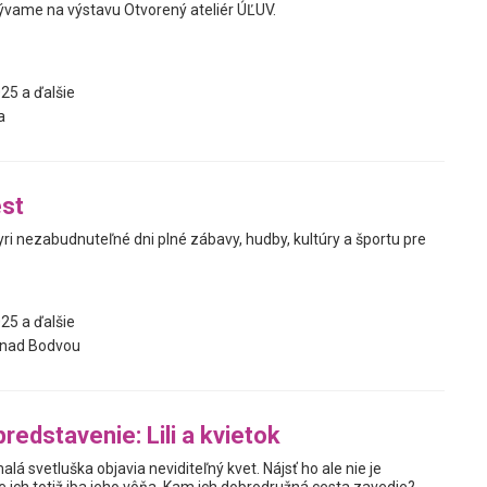
vame na výstavu Otvorený ateliér ÚĽUV.
25 a ďalšie
a
st
yri nezabudnuteľné dni plné zábavy, hudby, kultúry a športu pre
25 a ďalšie
nad Bodvou
redstavenie: Lili a kvietok
alá svetluška objavia neviditeľný kvet. Nájsť ho ale nie je