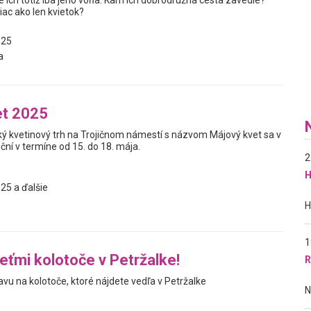
 ich totiž iba jeho vôňa. Kam ich dobrodružná cesta zavedie?
viac ako len kvietok?
025
a
et 2025
ý kvetinový trh na Trojičnom námestí s názvom Májový kvet sa v
ní v termíne od 15. do 18. mája.
2
H
25 a ďalšie
1
deťmi kolotoče v Petržalke!
R
bavu na kolotoče, ktoré nájdete vedľa v Petržalke