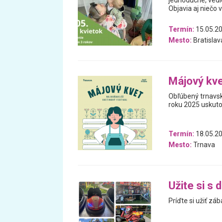
jednoduché, vedie
Objavia aj niečo 
Termín:
15.05.2
Mesto:
Bratislav
Májový kv
Obľúbený trnavsk
roku 2025 uskutoč
Termín:
18.05.20
Mesto:
Trnava
Užite si s 
Príďte si užiť zá