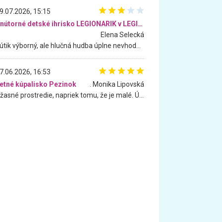
9.07.2026, 15:15
Vnútorné detské ihrisko LEGIONARIK v LEGIA Fitness
Elena Selecká
Kútik výborný, ale hlučná hudba úplne nevhodná pre deti. Na moju žiadosť o aspoň sušenie nereagovali.
7.06.2026, 16:53
etné kúpalisko Pezinok
. Monika Lipovská
Úžasné prostredie, napriek tomu, že je malé. Úžasná atmosféra. Voda fantastická a nádherná. Ľudí je pomerne veľa, ale su mili a ohľaduplní. Je veľmi zaujímavé sledovať, ako dokážu spolu športovať cudzí ľudia a bez ohľadu na vek. Vládne tu pohoda. Vnuka neviem dostať z vody. Ďakujem za krásny deň . Urcite sa sem vrátim. Jediný problém je s parkovaním, ale aj ten sa mi podarilo vyriešiť. Monika Bratislava