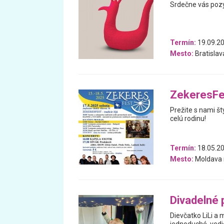
Srdečne vás pozý
Termín:
19.09.20
Mesto:
Bratislav
ZekeresFe
Prežite s nami št
celú rodinu!
Termín:
18.05.20
Mesto:
Moldava 
Divadelné p
Dievčatko LiLi a m