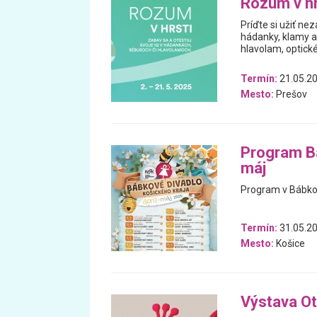
Rozum v hr
Príďte si užiť n
hádanky, klamy a 
hlavolam, optické
Termín:
21.05.20
Mesto:
Prešov
Program Bá
máj
Program v Bábkov
Termín:
31.05.20
Mesto:
Košice
Výstava Ot