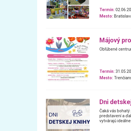
Termín:
02.06.20
Mesto:
Bratislav
Májový pr
Obľúbené centrum
Termín:
31.05.20
Mesto:
Trenčians
Dni detske
Čaká vás bohatý p
predstavení a ďal
vytvárajú ideálne