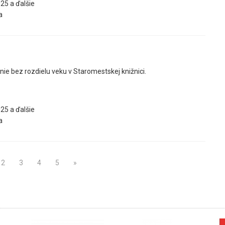
25 a ďalšie
a
ie bez rozdielu veku v Staromestskej knižnici.
25 a ďalšie
a
2
3
4
5
»