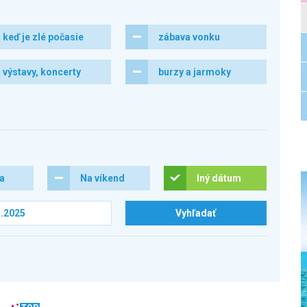
keď je zlé počasie
zábava vonku
výstavy, koncerty
burzy a jarmoky
ra
Na víkend
Iný dátum