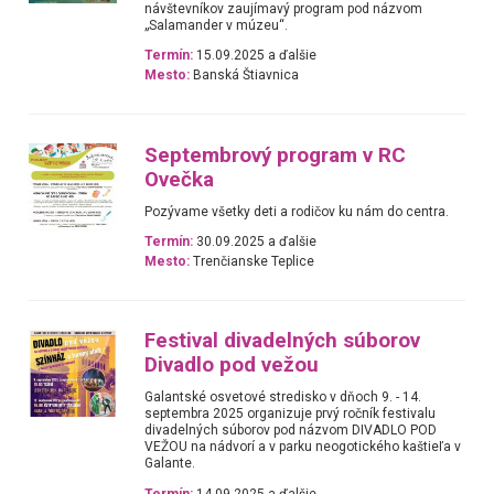
návštevníkov zaujímavý program pod názvom
„Salamander v múzeu“.
Termín:
15.09.2025 a ďalšie
Mesto:
Banská Štiavnica
Septembrový program v RC
Ovečka
Pozývame všetky deti a rodičov ku nám do centra.
Termín:
30.09.2025 a ďalšie
Mesto:
Trenčianske Teplice
Festival divadelných súborov
Divadlo pod vežou
Galantské osvetové stredisko v dňoch 9. - 14.
septembra 2025 organizuje prvý ročník festivalu
divadelných súborov pod názvom DIVADLO POD
VEŽOU na nádvorí a v parku neogotického kaštieľa v
Galante.
Termín:
14.09.2025 a ďalšie