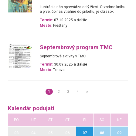
Ilustrácia nás sprevádza celý život. Otvoríme knihu
a prvé, čo nás vtiahne do príbehu, je obrázok.
Termín:
07.10.2025 a ďalšie
Mesto:
Piešťany
Septembrový program TMC
Septembrové aktivity v TMC
Termín:
30.09.2025 a ďalšie
Mesto:
Trnava
1
2
3
4
»
Kalendár podujatí
PO
UT
ST
ŠT
PI
SO
NE
03
04
05
06
07
08
09