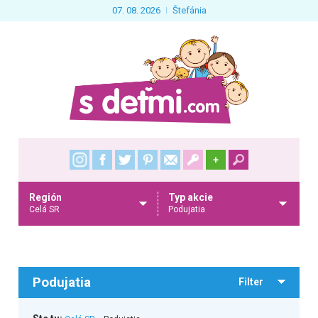
07. 08. 2026
Štefánia
+
Región
Typ akcie
Celá SR
Podujatia
Podujatia
Filter