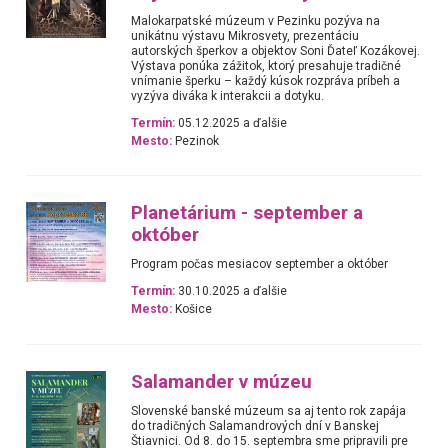
Malokarpatské múzeum v Pezinku pozýva na
unikátnu výstavu Mikrosvety, prezentáciu
autorských šperkov a objektov Soni Ďateľ Kozákovej.
Výstava ponúka zážitok, ktorý presahuje tradičné
vnímanie šperku – každý kúsok rozpráva príbeh a
vyzýva diváka k interakcii a dotyku.
Termín:
05.12.2025 a ďalšie
Mesto:
Pezinok
Planetárium - september a
október
Program počas mesiacov september a október
Termín:
30.10.2025 a ďalšie
Mesto:
Košice
Salamander v múzeu
Slovenské banské múzeum sa aj tento rok zapája
do tradičných Salamandrových dní v Banskej
Štiavnici. Od 8. do 15. septembra sme pripravili pre