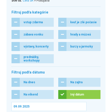
Ste tu:
Celá SR
» Podujatia
Filtruj podľa kategórie
vstup zdarma
keď je zlé počasie
zábava vonku
hrady a múzeá
výstavy, koncerty
burzy a jarmoky
prednášky,
workshopy
Filtruj podľa dátumu
Na dnes
Na zajtra
Na víkend
Iný dátum