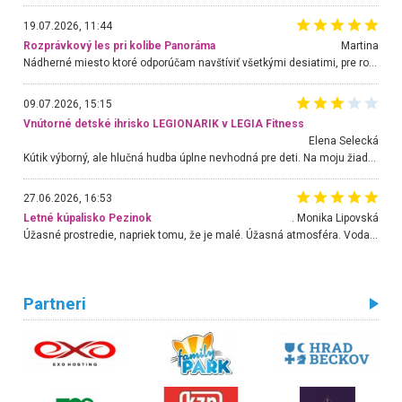
19.07.2026, 11:44
Rozprávkový les pri kolibe Panoráma
Martina
Nádherné miesto ktoré odporúčam navštíviť všetkými desiatimi, pre rodiny s deťmi, dôchodcom... Proste a jednoducho ozaj rozprávkový les.. určite ešte prídeme. Odniesli sme si na pamiatku krásne tričká,
09.07.2026, 15:15
Vnútorné detské ihrisko LEGIONARIK v LEGIA Fitness
Elena Selecká
Kútik výborný, ale hlučná hudba úplne nevhodná pre deti. Na moju žiadosť o aspoň sušenie nereagovali.
27.06.2026, 16:53
Letné kúpalisko Pezinok
. Monika Lipovská
Úžasné prostredie, napriek tomu, že je malé. Úžasná atmosféra. Voda fantastická a nádherná. Ľudí je pomerne veľa, ale su mili a ohľaduplní. Je veľmi zaujímavé sledovať, ako dokážu spolu športovať cudzí ľudia a bez ohľadu na vek. Vládne tu pohoda. Vnuka neviem dostať z vody. Ďakujem za krásny deň . Urcite sa sem vrátim. Jediný problém je s parkovaním, ale aj ten sa mi podarilo vyriešiť. Monika Bratislava
Partneri