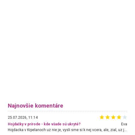
Najnovšie komentáre
25.07.2026, 11:14
Hojdačky v prírode - kde všade sú ukryté?
Eva
Hojdacka v Krpelanoch uz nie je, vysli sme si k nej vcera, ale, zial, uz je znicena. Ak sem planujete cestu len kvoli hojdacke, mozete si ju usetrit. Krasny vyhlad je tu vsak aj bez hojdacky :-)