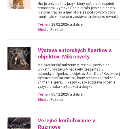
Hra je univerzálny jazyk, ktorý spája deti naprieč
storočiami. Výstava Čas hier vás prevedie cestou
histórie hračiek a hier, ktoré sa pod vplyvom doby
menili, ale v mnohom zostávali prekvapivo rovnaké.
Termín:
28.02.2026 a ďalšie
Mesto:
Pezinok
Výstava autorských šperkov a
objektov: Mikrosvety
Malokarpatské múzeum v Pezinku pozýva na
unikátnu výstavu Mikrosvety, prezentáciu
autorských šperkov a objektov Soni Ďateľ Kozákovej.
Výstava ponúka zážitok, ktorý presahuje tradičné
vnímanie šperku – každý kúsok rozpráva príbeh a
vyzýva diváka k interakcii a dotyku.
Termín:
05.12.2025 a ďalšie
Mesto:
Pezinok
Verejné korčuľovanie v
Ružinove