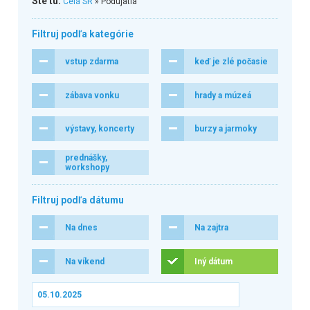
Ste tu:
Celá SR
» Podujatia
Filtruj podľa kategórie
vstup zdarma
keď je zlé počasie
zábava vonku
hrady a múzeá
výstavy, koncerty
burzy a jarmoky
prednášky,
workshopy
Filtruj podľa dátumu
Na dnes
Na zajtra
Na víkend
Iný dátum