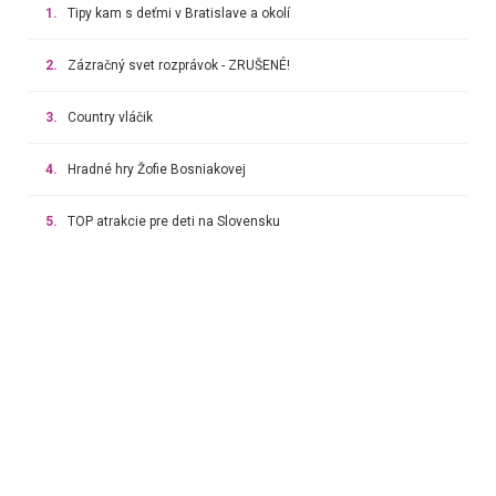
1.
Tipy kam s deťmi v Bratislave a okolí
2.
Zázračný svet rozprávok - ZRUŠENÉ!
3.
Country vláčik
4.
Hradné hry Žofie Bosniakovej
5.
TOP atrakcie pre deti na Slovensku