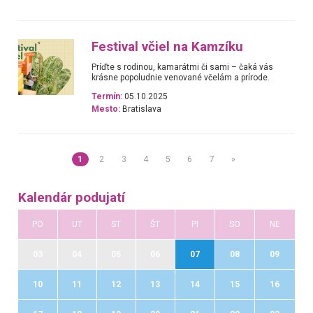
Festival včiel na Kamzíku
Príďte s rodinou, kamarátmi či sami – čaká vás
krásne popoludnie venované včelám a prírode.
Termín:
05.10.2025
Mesto:
Bratislava
1
2
3
4
5
6
7
»
Kalendár podujatí
PO
UT
ST
ŠT
PI
SO
NE
03
04
05
06
07
08
09
10
11
12
13
14
15
16