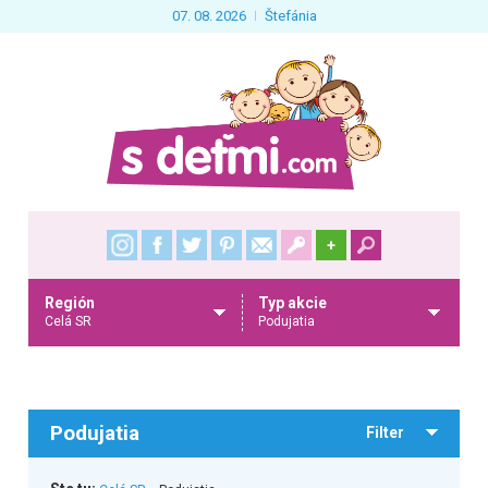
07. 08. 2026
Štefánia
+
Región
Typ akcie
Celá SR
Podujatia
Podujatia
Filter