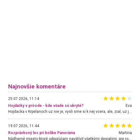
Najnovšie komentáre
25.07.2026, 11:14
Hojdačky v prírode - kde všade sú ukryté?
Eva
Hojdacka v Krpelanoch uz nie je, vysli sme si k nej vcera, ale, zial, uz je znicena. Ak sem planujete cestu len kvoli hojdacke, mozete si ju usetrit. Krasny vyhlad je tu vsak aj bez hojdacky :-)
19.07.2026, 11:44
Rozprávkový les pri kolibe Panoráma
Martina
Nádherné miesto ktoré odporúčam navštíviť všetkými desiatimi, pre rodiny s deťmi, dôchodcom... Proste a jednoducho ozaj rozprávkový les.. určite ešte prídeme. Odniesli sme si na pamiatku krásne tričká,