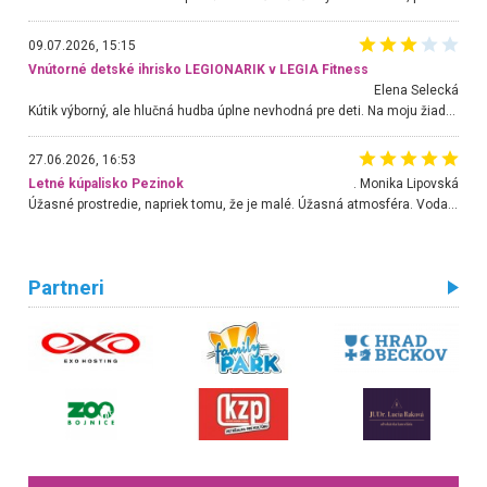
09.07.2026, 15:15
Vnútorné detské ihrisko LEGIONARIK v LEGIA Fitness
Elena Selecká
Kútik výborný, ale hlučná hudba úplne nevhodná pre deti. Na moju žiadosť o aspoň sušenie nereagovali.
27.06.2026, 16:53
Letné kúpalisko Pezinok
. Monika Lipovská
Úžasné prostredie, napriek tomu, že je malé. Úžasná atmosféra. Voda fantastická a nádherná. Ľudí je pomerne veľa, ale su mili a ohľaduplní. Je veľmi zaujímavé sledovať, ako dokážu spolu športovať cudzí ľudia a bez ohľadu na vek. Vládne tu pohoda. Vnuka neviem dostať z vody. Ďakujem za krásny deň . Urcite sa sem vrátim. Jediný problém je s parkovaním, ale aj ten sa mi podarilo vyriešiť. Monika Bratislava
Partneri