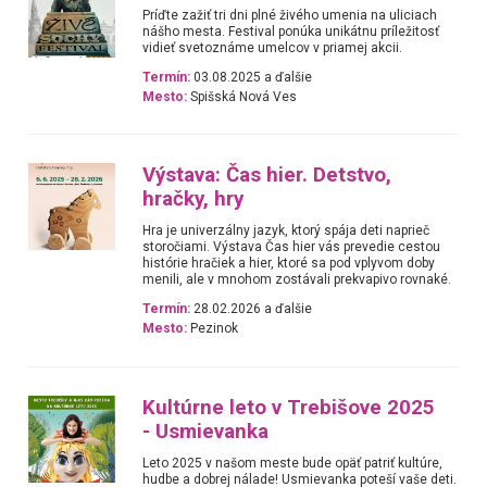
Príďte zažiť tri dni plné živého umenia na uliciach
nášho mesta. Festival ponúka unikátnu príležitosť
vidieť svetoznáme umelcov v priamej akcii.
Termín:
03.08.2025 a ďalšie
Mesto:
Spišská Nová Ves
Výstava: Čas hier. Detstvo,
hračky, hry
Hra je univerzálny jazyk, ktorý spája deti naprieč
storočiami. Výstava Čas hier vás prevedie cestou
histórie hračiek a hier, ktoré sa pod vplyvom doby
menili, ale v mnohom zostávali prekvapivo rovnaké.
Termín:
28.02.2026 a ďalšie
Mesto:
Pezinok
Kultúrne leto v Trebišove 2025
- Usmievanka
Leto 2025 v našom meste bude opäť patriť kultúre,
hudbe a dobrej nálade! Usmievanka poteší vaše deti.