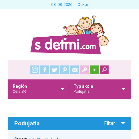
08. 08. 2026
Oskár
+
Región
Typ akcie
Celá SR
Podujatia
Podujatia
Filter