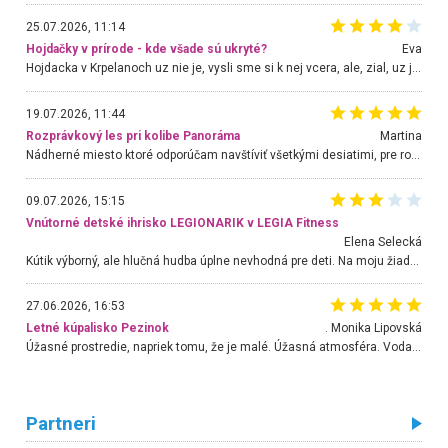
25.07.2026, 11:14
Hojdačky v prírode - kde všade sú ukryté?
Eva
Hojdacka v Krpelanoch uz nie je, vysli sme si k nej vcera, ale, zial, uz je znicena. Ak sem planujete cestu len kvoli hojdacke, mozete si ju usetrit. Krasny vyhlad je tu vsak aj bez hojdacky :-)
19.07.2026, 11:44
Rozprávkový les pri kolibe Panoráma
Martina
Nádherné miesto ktoré odporúčam navštíviť všetkými desiatimi, pre rodiny s deťmi, dôchodcom... Proste a jednoducho ozaj rozprávkový les.. určite ešte prídeme. Odniesli sme si na pamiatku krásne tričká,
09.07.2026, 15:15
Vnútorné detské ihrisko LEGIONARIK v LEGIA Fitness
Elena Selecká
Kútik výborný, ale hlučná hudba úplne nevhodná pre deti. Na moju žiadosť o aspoň sušenie nereagovali.
27.06.2026, 16:53
Letné kúpalisko Pezinok
. Monika Lipovská
Úžasné prostredie, napriek tomu, že je malé. Úžasná atmosféra. Voda fantastická a nádherná. Ľudí je pomerne veľa, ale su mili a ohľaduplní. Je veľmi zaujímavé sledovať, ako dokážu spolu športovať cudzí ľudia a bez ohľadu na vek. Vládne tu pohoda. Vnuka neviem dostať z vody. Ďakujem za krásny deň . Urcite sa sem vrátim. Jediný problém je s parkovaním, ale aj ten sa mi podarilo vyriešiť. Monika Bratislava
Partneri