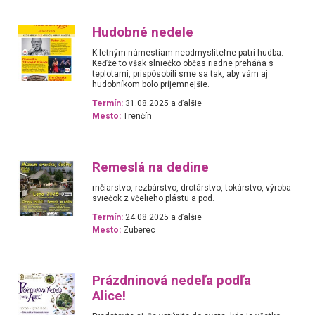
Hudobné nedele
K letným námestiam neodmysliteľne patrí hudba.
Keďže to však slniečko občas riadne preháňa s
teplotami, prispôsobili sme sa tak, aby vám aj
hudobníkom bolo príjemnejšie.
Termín:
31.08.2025 a ďalšie
Mesto:
Trenčín
Remeslá na dedine
rnčiarstvo, rezbárstvo, drotárstvo, tokárstvo, výroba
sviečok z včelieho plástu a pod.
Termín:
24.08.2025 a ďalšie
Mesto:
Zuberec
Prázdninová nedeľa podľa
Alice!