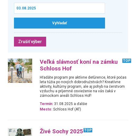
Zrušiť výber
Veľká slávnosť koní na zámku
TOP
Schloss Hof
Hľadáte program pre aktívne deťúrence, ktoré počas
leta túžia po nových dobrodružstvách? Kreatívne
aktivity, kultúrny program, ale aj pohyb na čerstvom
vzduchu a príjemné osvieženie na vás čaká v
zámockom areáli Schloss Hof!
Termín:
31.08.2025 a ďalšie
Mesto:
Schloss Hof (AT)
Živé Sochy 2025
TOP