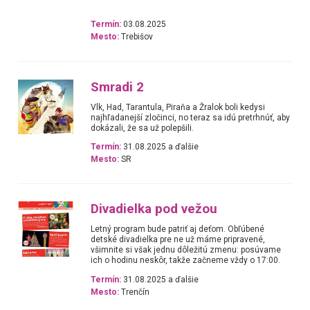
Termín:
03.08.2025
Mesto:
Trebišov
Smradi 2
Vlk, Had, Tarantula, Piraňa a Žralok boli kedysi
najhľadanejší zločinci, no teraz sa idú pretrhnúť, aby
dokázali, že sa už polepšili.
Termín:
31.08.2025 a ďalšie
Mesto:
SR
Divadielka pod vežou
Letný program bude patriť aj deťom. Obľúbené
detské divadielka pre ne už máme pripravené,
všimnite si však jednu dôležitú zmenu: posúvame
ich o hodinu neskôr, takže začneme vždy o 17:00.
Termín:
31.08.2025 a ďalšie
Mesto:
Trenčín