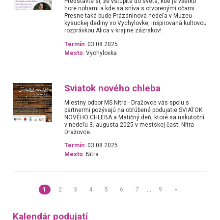
Predstavte si, že vstúpite do sveta, kde je všetko
hore nohami a kde sa sníva s otvorenými očami.
Presne taká bude Prázdninová nedeľa v Múzeu
kysuckej dediny vo Vychylovke, inšpirovaná kultovou
rozprávkou Alica v krajine zázrakov!
Termín:
03.08.2025
Mesto:
Vychylovka
Sviatok nového chleba
Miestny odbor MS Nitra - Dražovce vás spolu s
partnermi pozývajú na obľúbené podujatie SVIATOK
NOVÉHO CHLEBA a Matičný deň, ktoré sa uskutoční
v nedeľu 3. augusta 2025 v mestskej časti Nitra -
Dražovce.
Termín:
03.08.2025
Mesto:
Nitra
1
2
3
4
5
6
7
…
9
»
Kalendár podujatí