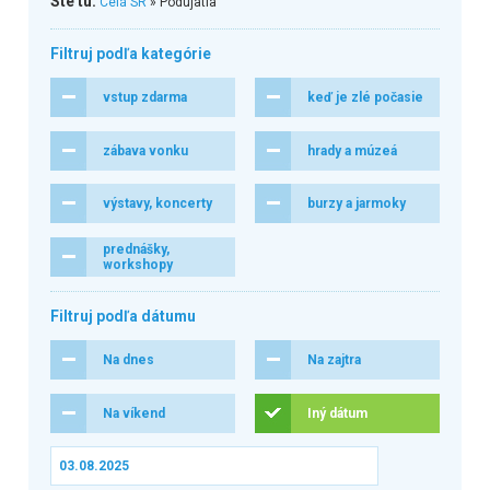
Ste tu:
Celá SR
» Podujatia
Filtruj podľa kategórie
vstup zdarma
keď je zlé počasie
zábava vonku
hrady a múzeá
výstavy, koncerty
burzy a jarmoky
prednášky,
workshopy
Filtruj podľa dátumu
Na dnes
Na zajtra
Na víkend
Iný dátum