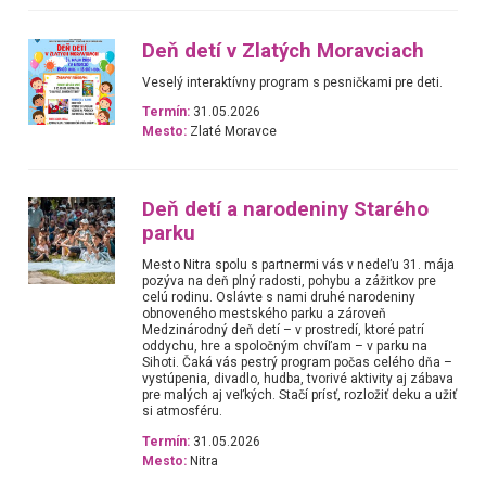
Deň detí v Zlatých Moravciach
Veselý interaktívny program s pesničkami pre deti.
Termín:
31.05.2026
Mesto:
Zlaté Moravce
Deň detí a narodeniny Starého
parku
Mesto Nitra spolu s partnermi vás v nedeľu 31. mája
pozýva na deň plný radosti, pohybu a zážitkov pre
celú rodinu. Oslávte s nami druhé narodeniny
obnoveného mestského parku a zároveň
Medzinárodný deň detí – v prostredí, ktoré patrí
oddychu, hre a spoločným chvíľam – v parku na
Sihoti. Čaká vás pestrý program počas celého dňa –
vystúpenia, divadlo, hudba, tvorivé aktivity aj zábava
pre malých aj veľkých. Stačí prísť, rozložiť deku a užiť
si atmosféru.
Termín:
31.05.2026
Mesto:
Nitra