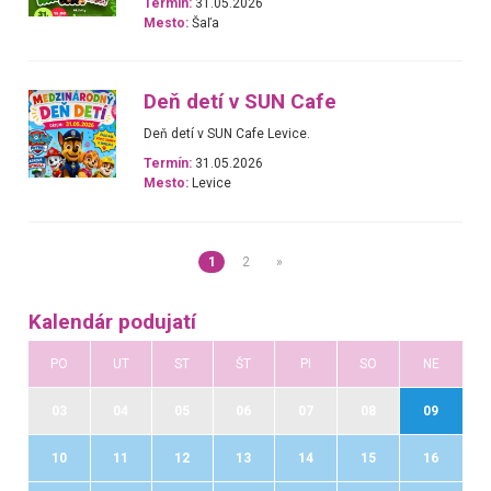
Termín:
31.05.2026
Mesto:
Šaľa
Deň detí v SUN Cafe
Deň detí v SUN Cafe Levice.
Termín:
31.05.2026
Mesto:
Levice
1
2
»
Kalendár podujatí
PO
UT
ST
ŠT
PI
SO
NE
03
04
05
06
07
08
09
10
11
12
13
14
15
16