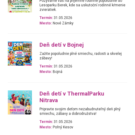
Pozývame vás na príjemné rodinné popoludnie do
Lesoparku Berek, kde sa uskutoční rodinné kŕmenie
zvieratiek.
Termín:
31.05.2026
Mesto:
Nové Zámky
Deň detí v Bojnej
Zažite popoludnie plné smiechu, radosti a skvelej
zábavy!
Termín:
31.05.2026
Mesto:
Bojná
Deň detí v ThermalParku
Nitrava
Pripravte svojim deťom nezabudnuteľný deň plný
smiechu, zábavy a dobrodružstva!
Termín:
31.05.2026
Mesto:
Poľný Kesov