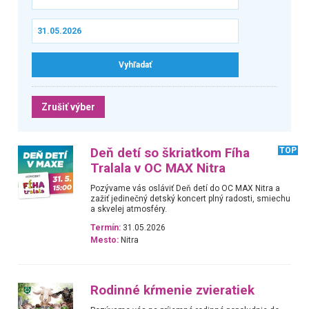
Zrušiť výber
Deň detí so škriatkom Fíha
TOP
Tralala v OC MAX Nitra
Pozývame vás osláviť Deň detí do OC MAX Nitra a
zažiť jedinečný detský koncert plný radosti, smiechu
a skvelej atmosféry.
Termín:
31.05.2026
Mesto:
Nitra
Rodinné kŕmenie zvieratiek