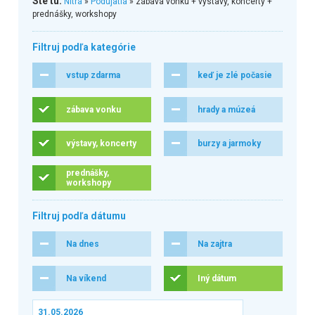
Ste tu:
Nitra
»
Podujatia
» zábava vonku + výstavy, koncerty +
prednášky, workshopy
Filtruj podľa kategórie
vstup zdarma
keď je zlé počasie
zábava vonku
hrady a múzeá
výstavy, koncerty
burzy a jarmoky
prednášky,
workshopy
Filtruj podľa dátumu
Na dnes
Na zajtra
Na víkend
Iný dátum