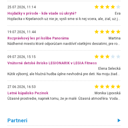
25.07.2026, 11:14
Hojdačky v prírode - kde všade sú ukryté?
Eva
Hojdacka v Krpelanoch uz nie je, vysli sme si k nej vcera, ale, zial, uz je znicena. Ak sem planujete cestu len kvoli hojdacke, mozete si ju usetrit. Krasny vyhlad je tu vsak aj bez hojdacky :-)
19.07.2026, 11:44
Rozprávkový les pri kolibe Panoráma
Martina
Nádherné miesto ktoré odporúčam navštíviť všetkými desiatimi, pre rodiny s deťmi, dôchodcom... Proste a jednoducho ozaj rozprávkový les.. určite ešte prídeme. Odniesli sme si na pamiatku krásne tričká,
09.07.2026, 15:15
Vnútorné detské ihrisko LEGIONARIK v LEGIA Fitness
Elena Selecká
Kútik výborný, ale hlučná hudba úplne nevhodná pre deti. Na moju žiadosť o aspoň sušenie nereagovali.
27.06.2026, 16:53
Letné kúpalisko Pezinok
. Monika Lipovská
Úžasné prostredie, napriek tomu, že je malé. Úžasná atmosféra. Voda fantastická a nádherná. Ľudí je pomerne veľa, ale su mili a ohľaduplní. Je veľmi zaujímavé sledovať, ako dokážu spolu športovať cudzí ľudia a bez ohľadu na vek. Vládne tu pohoda. Vnuka neviem dostať z vody. Ďakujem za krásny deň . Urcite sa sem vrátim. Jediný problém je s parkovaním, ale aj ten sa mi podarilo vyriešiť. Monika Bratislava
Partneri