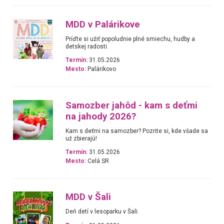
MDD v Palárikove
Príďte si užiť popoludnie plné smiechu, hudby a
detskej radosti.
Termín:
31.05.2026
Mesto:
Palárikovo
Samozber jahôd - kam s deťmi
na jahody 2026?
Kam s deťmi na samozber? Pozrite si, kde všade sa
už zbierajú!
Termín:
31.05.2026
Mesto:
Celá SR
MDD v Šali
Deň detí v lesoparku v Šali.