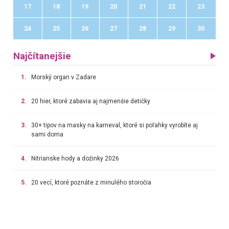
17
18
19
20
21
22
23
24
25
26
27
28
29
30
Najčítanejšie
1.
Morský organ v Zadare
2.
20 hier, ktoré zabavia aj najmenšie detičky
3.
30+ tipov na masky na karneval, ktoré si poľahky vyrobíte aj
sami doma
4.
Nitrianske hody a dožinky 2026
5.
20 vecí, ktoré poznáte z minulého storočia