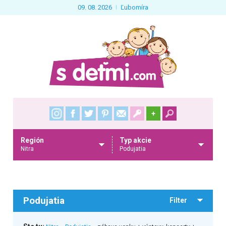
09. 08. 2026
Ľubomíra
+
Región
Typ akcie
Nitra
Podujatia
Podujatia
Filter