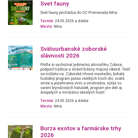
Svet fauny
Svet fauny prichádza do OC Promenada Nitra.
Termín:
24.05.2026 a ďalšie
Mesto:
Nitra
Svätourbanské zoborské
slávnosti 2026
Príďte si vychutnať jedinečnú atmosféru Zobora,
podporiť tradície a stráviť krásny májový víkend. Tešiť
sa môžete na: Zoborské trhové mestečko, bohatý
hudobný program počas všetkých troch dní, sväté
omše a požehnanie viníc a vinohradov, súťaž vo
varení bryndzových halušiek, program pre deti aj
dospelých a množstvo skvelých hostí.
Termín:
24.05.2026 a ďalšie
Mesto:
Nitra
Burza exotov a farmárske trhy
2026