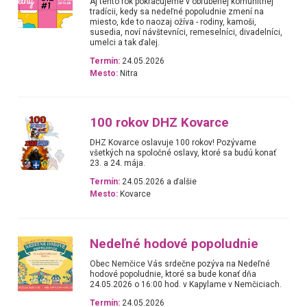
Aj tento rok pokračujeme v obľúbenej komunitnej
tradícii, kedy sa nedeľné popoludnie zmení na
miesto, kde to naozaj ožíva - rodiny, kamoši,
susedia, noví návštevníci, remeselníci, divadelníci,
umelci a tak ďalej.
Termín:
24.05.2026
Mesto:
Nitra
100 rokov DHZ Kovarce
DHZ Kovarce oslavuje 100 rokov! Pozývame
všetkých na spoločné oslavy, ktoré sa budú konať
23. a 24. mája.
Termín:
24.05.2026 a ďalšie
Mesto:
Kovarce
Nedeľné hodové popoludnie
Obec Nemčice Vás srdečne pozýva na Nedeľné
hodové popoludnie, ktoré sa bude konať dňa
24.05.2026 o 16:00 hod. v Kapylame v Nemčiciach.
Termín:
24.05.2026