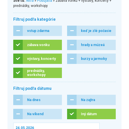
Ste tu:
Nitra
»
Podujatia
» zábava vonku + výstavy, koncerty +
prednášky, workshopy
Filtruj podľa kategórie
vstup zdarma
keď je zlé počasie
zábava vonku
hrady a múzeá
výstavy, koncerty
burzy a jarmoky
prednášky,
workshopy
Filtruj podľa dátumu
Na dnes
Na zajtra
Na víkend
Iný dátum