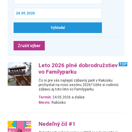
Zrušiť výber
Leto 2026 plné dobrodružstiev
TOP
vo Familyparku
Čo si pre vás najlepší zábavný park v Rakúsku
prichystal na novú sezónu 2026? Užite si rodinnú
zábavu aj toto leto vo Familyparku.
Termín:
24.05.2026 a ďalšie
Mesto:
Rakúsko
Nedeľný čil #1