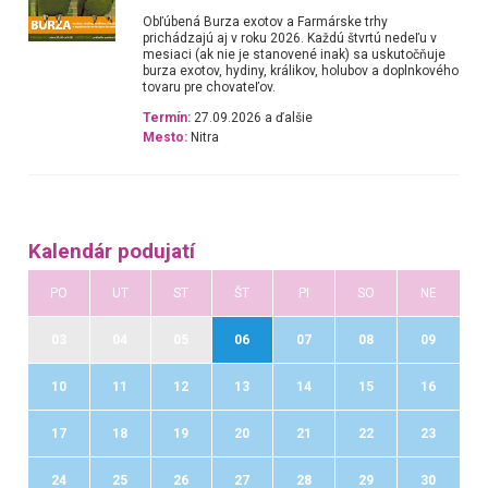
Obľúbená Burza exotov a Farmárske trhy
prichádzajú aj v roku 2026. Každú štvrtú nedeľu v
mesiaci (ak nie je stanovené inak) sa uskutočňuje
burza exotov, hydiny, králikov, holubov a doplnkového
tovaru pre chovateľov.
Termín:
27.09.2026 a ďalšie
Mesto:
Nitra
Kalendár podujatí
PO
UT
ST
ŠT
PI
SO
NE
03
04
05
06
07
08
09
10
11
12
13
14
15
16
17
18
19
20
21
22
23
24
25
26
27
28
29
30