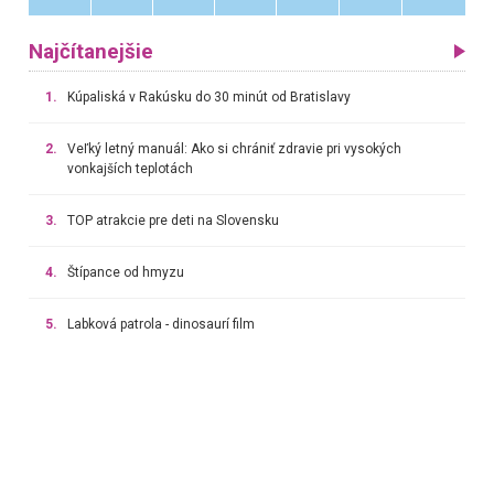
Najčítanejšie
1.
Kúpaliská v Rakúsku do 30 minút od Bratislavy
2.
Veľký letný manuál: Ako si chrániť zdravie pri vysokých
vonkajších teplotách
3.
TOP atrakcie pre deti na Slovensku
4.
Štípance od hmyzu
5.
Labková patrola - dinosaurí film