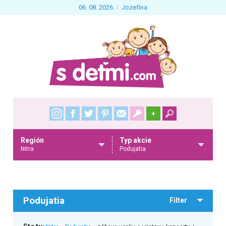
06. 08. 2026
Jozefína
+
Región
Typ akcie
Nitra
Podujatia
Podujatia
Filter