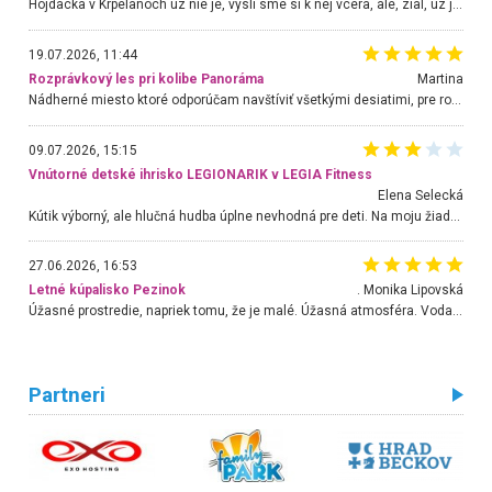
Hojdacka v Krpelanoch uz nie je, vysli sme si k nej vcera, ale, zial, uz je znicena. Ak sem planujete cestu len kvoli hojdacke, mozete si ju usetrit. Krasny vyhlad je tu vsak aj bez hojdacky :-)
19.07.2026, 11:44
Rozprávkový les pri kolibe Panoráma
Martina
Nádherné miesto ktoré odporúčam navštíviť všetkými desiatimi, pre rodiny s deťmi, dôchodcom... Proste a jednoducho ozaj rozprávkový les.. určite ešte prídeme. Odniesli sme si na pamiatku krásne tričká,
09.07.2026, 15:15
Vnútorné detské ihrisko LEGIONARIK v LEGIA Fitness
Elena Selecká
Kútik výborný, ale hlučná hudba úplne nevhodná pre deti. Na moju žiadosť o aspoň sušenie nereagovali.
27.06.2026, 16:53
Letné kúpalisko Pezinok
. Monika Lipovská
Úžasné prostredie, napriek tomu, že je malé. Úžasná atmosféra. Voda fantastická a nádherná. Ľudí je pomerne veľa, ale su mili a ohľaduplní. Je veľmi zaujímavé sledovať, ako dokážu spolu športovať cudzí ľudia a bez ohľadu na vek. Vládne tu pohoda. Vnuka neviem dostať z vody. Ďakujem za krásny deň . Urcite sa sem vrátim. Jediný problém je s parkovaním, ale aj ten sa mi podarilo vyriešiť. Monika Bratislava
Partneri