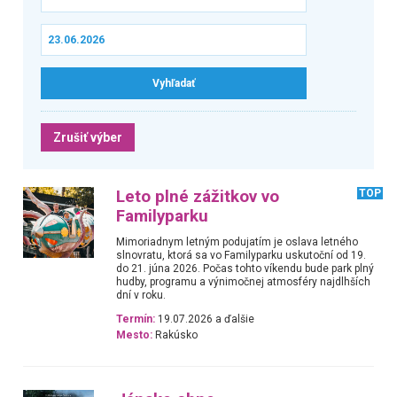
Zrušiť výber
Leto plné zážitkov vo
TOP
Familyparku
Mimoriadnym letným podujatím je oslava letného
slnovratu, ktorá sa vo Familyparku uskutoční od 19.
do 21. júna 2026. Počas tohto víkendu bude park plný
hudby, programu a výnimočnej atmosféry najdlhších
dní v roku.
Termín:
19.07.2026 a ďalšie
Mesto:
Rakúsko