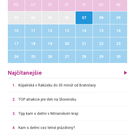
PO
UT
ST
ŠT
PI
SO
NE
03
04
05
06
07
08
09
10
11
12
13
14
15
16
17
18
19
20
21
22
23
24
25
26
27
28
29
30
Najčítanejšie
1.
Kúpaliská v Rakúsku do 30 minút od Bratislavy
2.
TOP atrakcie pre deti na Slovensku
3.
Tipy kam s deťmi v Nitrianskom kraji
4.
Kam s deťmi cez letné prázdniny?