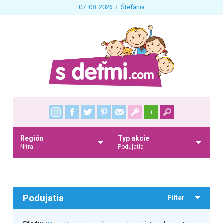
07. 08. 2026
Štefánia
+
Región
Typ akcie
Nitra
Podujatia
Podujatia
Filter