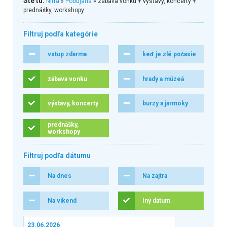
Ste tu:
Nitra
»
Podujatia
» zábava vonku + výstavy, koncerty +
prednášky, workshopy
Filtruj podľa kategórie
vstup zdarma
keď je zlé počasie
zábava vonku
hrady a múzeá
výstavy, koncerty
burzy a jarmoky
prednášky,
workshopy
Filtruj podľa dátumu
Na dnes
Na zajtra
Na víkend
Iný dátum