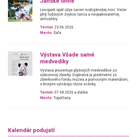
Jánske ohne
Lesopark opäť ožije čarom svätojánskej noci. Večer
plný ľudových zvykov, tanca a neopakovateľnej
atmosféry.
Termín:
23.06.2026
Mesto:
Šaľa
Výstava Všade samé
medvedíky
Výstava prezentuje plyšových medvedíkov zo
súkromnej zbierky. Doplnená je predmetmi zo
zbierkového fondu múzea a pomocným materiálom,
s ktorými vytvárajú rôzne scénky.
Termín:
07.08.2026 a ďalšie
Mesto:
Topoľčany
Kalendár podujatí