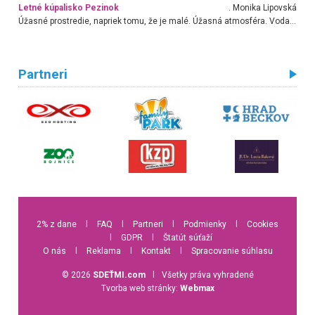
Letné kúpalisko Pezinok
. Monika Lipovská
Úžasné prostredie, napriek tomu, že je malé. Úžasná atmosféra. Voda fantastická a nádherná. Ľudí je pomerne veľa, ale su mili a ohľaduplní. Je veľmi zaujímavé sledovať, ako dokážu spolu športovať cudzí ľudia a bez ohľadu na vek. Vládne tu pohoda. Vnuka neviem dostať z vody. Ďakujem za krásny deň . Urcite sa sem vrátim. Jediný problém je s parkovaním, ale aj ten sa mi podarilo vyriešiť. Monika Bratislava
Partneri
2% z dane
l
FAQ
l
Partneri
l
Podmienky
l
Cookies
l
GDPR
l
Štatút súťaží
O nás
l
Reklama
l
Kontakt
l
Spracovanie súhlasu
© 2026
SDEŤMI.com
l
Všetky práva vyhradené
Tvorba web stránky:
Webmax