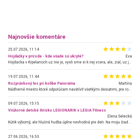
Najnovšie komentáre
25.07.2026, 11:14
Hojdačky v prírode - kde všade sú ukryté?
Eva
Hojdacka v Krpelanoch uz nie je, vysli sme si k nej vcera, ale, zial, uz je znicena. Ak sem planujete cestu len kvoli hojdacke, mozete si ju usetrit. Krasny vyhlad je tu vsak aj bez hojdacky :-)
19.07.2026, 11:44
Rozprávkový les pri kolibe Panoráma
Martina
Nádherné miesto ktoré odporúčam navštíviť všetkými desiatimi, pre rodiny s deťmi, dôchodcom... Proste a jednoducho ozaj rozprávkový les.. určite ešte prídeme. Odniesli sme si na pamiatku krásne tričká,
09.07.2026, 15:15
Vnútorné detské ihrisko LEGIONARIK v LEGIA Fitness
Elena Selecká
Kútik výborný, ale hlučná hudba úplne nevhodná pre deti. Na moju žiadosť o aspoň sušenie nereagovali.
27.06.2026, 16:53