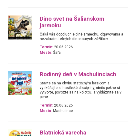
Dino svet na Šalianskom
jarmoku
Čaká vás dopoludnie plné smiechu, objavovania a
nezabudnuteľných dinosaurých zážitkov.
Termín:
20.06.2026
Mesto:
Šaľa
Rodinný deň v Machulinciach
Staňte sa na chvíľu statočným hasičom a
vyskúšajte si hasičské disciplíny, niečo pekné si
vytvorte, povozte sa na kolotoči a vybláznite sa v
pene.
Termín:
20.06.2026
Mesto:
Machulince
Blatnická varecha