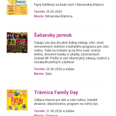
Fajný kotlíkový sa bude variť v Nitrianskej Blatnici.
Termín:
20.06.2026
Mesto:
Nitrianska Blatnica
Šaliansky jarmok
Čakajú vás dva dni plné dobrej nálady, vôní, chutí,
remeselných stánkov a bohatého programu pre celú
rodinu. Tešiť sa môžete aj na Dino svet, tvorivé
dielne, drevené hračky či ukážky záchranných
zložiek SR. Príďte si užiť víkend plný zábavy, tradícií a
nezabudnuteľných zážitkov!
Termín:
20.06.2026 a ďalšie
Mesto:
Šaľa
Trávnica Family Day
Zábava hlavne pre deti a celú rodinu. Detské
atrakcie, občerstvenie, program na voľný čas.
Termín:
21.06.2026 a ďalšie
Mesto:
Trávnica