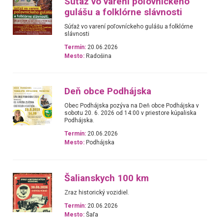
Súťaž vo varení poľovníckeho
gulášu a folklórne slávnosti
Súťaž vo varení poľovníckeho gulášu a folklórne
slávnosti
Termín:
20.06.2026
Mesto:
Radošina
Deň obce Podhájska
Obec Podhájska pozýva na Deň obce Podhájska v
sobotu 20. 6. 2026 od 14:00 v priestore kúpaliska
Podhájska.
Termín:
20.06.2026
Mesto:
Podhájska
Šalianskych 100 km
Zraz historický vozidiel.
Termín:
20.06.2026
Mesto:
Šaľa