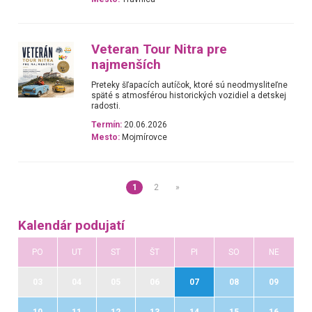
Veteran Tour Nitra pre
najmenších
Preteky šľapacích autíčok, ktoré sú neodmysliteľne
späté s atmosférou historických vozidiel a detskej
radosti.
Termín:
20.06.2026
Mesto:
Mojmírovce
1
2
»
Kalendár podujatí
PO
UT
ST
ŠT
PI
SO
NE
03
04
05
06
07
08
09
10
11
12
13
14
15
16