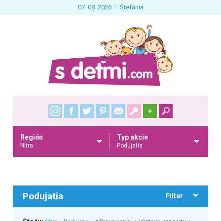
07. 08. 2026
Štefánia
+
Región
Typ akcie
Nitra
Podujatia
Podujatia
Filter