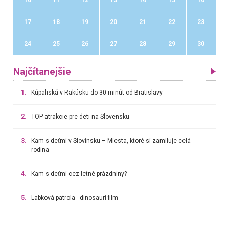
17
18
19
20
21
22
23
24
25
26
27
28
29
30
Najčítanejšie
1.
Kúpaliská v Rakúsku do 30 minút od Bratislavy
2.
TOP atrakcie pre deti na Slovensku
3.
Kam s deťmi v Slovinsku – Miesta, ktoré si zamiluje celá
rodina
4.
Kam s deťmi cez letné prázdniny?
5.
Labková patrola - dinosaurí film