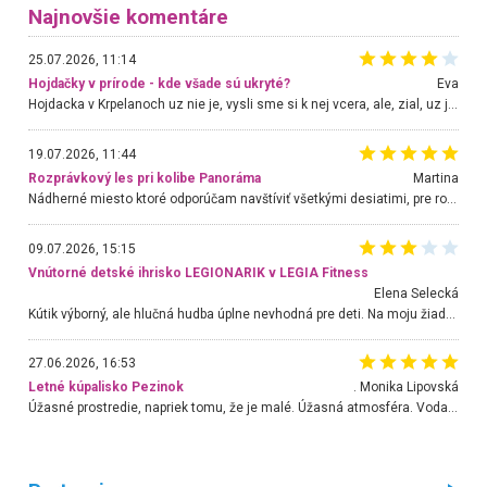
Najnovšie komentáre
25.07.2026, 11:14
Hojdačky v prírode - kde všade sú ukryté?
Eva
Hojdacka v Krpelanoch uz nie je, vysli sme si k nej vcera, ale, zial, uz je znicena. Ak sem planujete cestu len kvoli hojdacke, mozete si ju usetrit. Krasny vyhlad je tu vsak aj bez hojdacky :-)
19.07.2026, 11:44
Rozprávkový les pri kolibe Panoráma
Martina
Nádherné miesto ktoré odporúčam navštíviť všetkými desiatimi, pre rodiny s deťmi, dôchodcom... Proste a jednoducho ozaj rozprávkový les.. určite ešte prídeme. Odniesli sme si na pamiatku krásne tričká,
09.07.2026, 15:15
Vnútorné detské ihrisko LEGIONARIK v LEGIA Fitness
Elena Selecká
Kútik výborný, ale hlučná hudba úplne nevhodná pre deti. Na moju žiadosť o aspoň sušenie nereagovali.
27.06.2026, 16:53
Letné kúpalisko Pezinok
. Monika Lipovská
Úžasné prostredie, napriek tomu, že je malé. Úžasná atmosféra. Voda fantastická a nádherná. Ľudí je pomerne veľa, ale su mili a ohľaduplní. Je veľmi zaujímavé sledovať, ako dokážu spolu športovať cudzí ľudia a bez ohľadu na vek. Vládne tu pohoda. Vnuka neviem dostať z vody. Ďakujem za krásny deň . Urcite sa sem vrátim. Jediný problém je s parkovaním, ale aj ten sa mi podarilo vyriešiť. Monika Bratislava