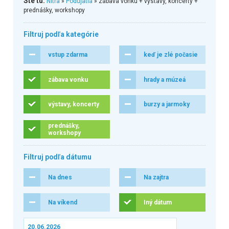
Ste tu:
Nitra
»
Podujatia
» zábava vonku + výstavy, koncerty +
prednášky, workshopy
Filtruj podľa kategórie
vstup zdarma
keď je zlé počasie
zábava vonku
hrady a múzeá
výstavy, koncerty
burzy a jarmoky
prednášky,
workshopy
Filtruj podľa dátumu
Na dnes
Na zajtra
Na víkend
Iný dátum