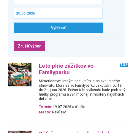
Zrušiť výber
Leto plné zážitkov vo
TOP
Familyparku
Mimoriadnym letným podujatím je oslava letného
slnovratu, ktorá sa vo Familyparku uskutoční od 19.
do 21. júna 2026. Počas tohto víkendu bude park plný
hudby, programu a výnimočnej atmosféry najdlhších
dní v roku.
Termín:
19.07.2026 a ďalšie
Mesto:
Rakúsko